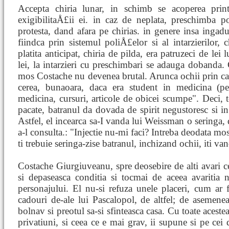
Accepta chiria lunar, in schimb se acoperea prin
exigibilitaÅ£ii ei. in caz de neplata, preschimba p
protesta, dand afara pe chirias. in genere insa ing
fiindca prin sistemul poliÅ£elor si al intarzierilor, c
platita anticipat, chiria de pilda, era patruzeci de lei
lei, la intarzieri cu preschimbari se adauga dobanda. 
mos Costache nu devenea brutal. Arunca ochii prin cas
cerea, bunaoara, daca era student in medicina (pe a
medicina, cursuri, articole de obicei scumpe". Deci, 
pacate, batranul da dovada de spirit negustoresc si i
Astfel, el incearca sa-I vanda lui Weissman o seringa, 
a-l consulta.: "Injectie nu-mi faci? Intreba deodata 
ti trebuie seringa-zise batranul, inchizand ochii, iti va
Costache Giurgiuveanu, spre deosebire de alti avari cel
si depaseasca conditia si tocmai de aceea avaritia n
personajului. El nu-si refuza unele placeri, cum ar f
cadouri de-ale lui Pascalopol, de altfel; de asemen
bolnav si preotul sa-si sfinteasca casa. Cu toate acest
privatiuni, si ceea ce e mai grav, ii supune si pe cei 