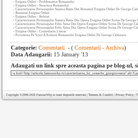
-
Enigma Otiliei - Problematica Romanului
-
Enigma Otiliei - Structura Romanului
-
Caracterizarea Personajului Stanica Ratiu Din Romanul Enigma Otiliei De George Cal
-
Rezumat Enigma Otiliei
-
Enigma Otiliei - Referat
-
Caracterizarea Personajului Stanica Ratiu Din Opera Enigma Otiliei Scrisa De George C
-
Caracterizarea Personajului Felix Sima Din Opera Enigma Otiliei Scrisa De George Ca
-
Caracterizarea Personajului Felix Sima Din Opera Enigma Otiliei Scrisa De George Ca
-
Enigma Otiliei - Comentariu Literar
-
Povestirea Pe Scurt A Actiunii Romanului Enigma Otiliei De George Calinescu
Categorie:
Comentarii
- (
Comentarii - Archiva
)
Data Adaugarii:
15 January '13
Adaugati un link spre aceasta pagina pe blog-ul, si
Copyright ©2006-2026
FamousWhy.ro
toate drepturile rezervate |
Termeni & Conditii
|
Privacy Policy
|
T