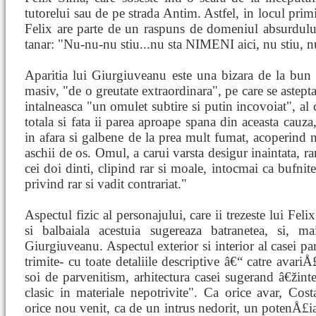
tutorelui sau de pe strada Antim. Astfel, in locul primi
Felix are parte de un raspuns de domeniul absurdului,
tanar: "Nu-nu-nu stiu...nu sta NIMENI aici, nu stiu, n
Aparitia lui Giurgiuveanu este una bizara de la bun 
masiv, "de o greutate extraordinara", pe care se astepta
intalneasca "un omulet subtire si putin incovoiat", al c
totala si fata ii parea aproape spana din aceasta cauza,
in afara si galbene de la prea mult fumat, acoperind nu
aschii de os. Omul, a carui varsta desigur inaintata, r
cei doi dinti, clipind rar si moale, intocmai ca bufnit
privind rar si vadit contrariat."
Aspectul fizic al personajului, care ii trezeste lui Fe
si balbaiala acestuia sugereaza batranetea, si, mai
Giurgiuveanu. Aspectul exterior si interior al casei par
trimite- cu toate detaliile descriptive â€“ catre avariÅ
soi de parvenitism, arhitectura casei sugerand â€žin
clasic in materiale nepotrivite". Ca orice avar, Co
orice nou venit, ca de un intrus nedorit, un potenÅ£ial