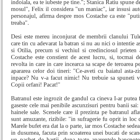
indoiala, ea te iubeste pe tine."; Stanica Ratiu spune 
mosul", Felix il considera "un maniac", iar insusi au
personajul, afirma despre mos Costache ca este "put
treaba".
Desi este mereu inconjurat de membrii clanului Tule
care tin cu adevarat la batran si nu au nici o intentie 
si Otilia, precum si vechiul si credinciosul prieten
Costache este constient de acest lucru, si, tocmai
revolta in care in care incearca sa scape de teroarea pe
apararea celor doi tineri: "Ce-aveti cu baiatul asta-zis
inpace? Nu v-a facut nimic! Nu trebuie sa spuneti vor
Copii orfani! Pacat!"
Batranul este ingrozit de gandul ca cineva I-ar putea f
gaseste cele mai penibile ascunzisuri pentru banii sai
hainele sale. Scenele care il prezinta pe batranul afla
sunt amuzante, rizibile: "in sufragerie fu oprit in loc 
Marele bufet era dat la o parte, iar mos Costache sedea
in dusumea, facuta prin scoaterea unei bucati de scan
un pachet de hartii, dupa toate aparentele bancnote