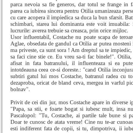
parca nevoia sa fie generos, dar totul se frange in 
parea ca iubirea sincera pentru Otilia umanizeaza person
cu care acopera il impiedica sa duca la bun sfarsit. Ba
schimbari, starea lui dominanta este voit imuabila:
lucrurile: averea trebuie sa creasca, prin orice mijloc.
Usor influentabil, Costache nu poate scapa de teroare
Aglae, obsedata de gandul ca Otilia ar putea mosteni 
ma priveste, ca sunt sora ! Am dreptul sa te impiedic, 
sa faci cine stie ce. Eu vreu sa-ti fac binele!". Otili
afisat in fata batranului, il influenteaza si ea pute
intotdeauna ceea ce-si doreste.: "cand Otilia inconjura
subtiri gatul lui mos Costache, batranul radea cu toat
dezaproba, oricat de bland ceva, mergea in varful pic
bolnav".
Privit de cei din jur, mos Costache apare in diverse ip
"Papa, sa stii, e foarte bogat si iubesc mult, insa n
Pascalopol: "Tu, Costache, ai partile tale bune si par
Doar te cunosc de atata vreme! Cine nu te-ar cunoas
esti indiferent fata de copii, si tu, dimpotriva, ii iub