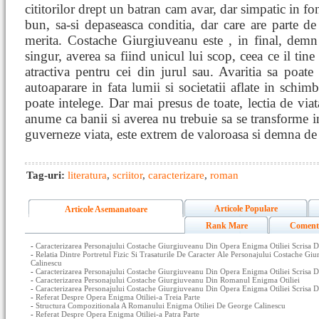
cititorilor drept un batran cam avar, dar simpatic in fo
bun, sa-si depaseasca conditia, dar care are parte de 
merita. Costache Giurgiuveanu este , in final, demn 
singur, averea sa fiind unicul lui scop, ceea ce il tine
atractiva pentru cei din jurul sau. Avaritia sa poate 
autoaparare in fata lumii si societatii aflate in schim
poate intelege. Dar mai presus de toate, lectia de viat
anume ca banii si averea nu trebuie sa se transforme i
guverneze viata, este extrem de valoroasa si demna de 
Tag-uri:
literatura
,
scriitor
,
caracterizare
,
roman
Articole Populare
Articole Asemanatoare
Rank Mare
Coment
-
Caracterizarea Personajului Costache Giurgiuveanu Din Opera Enigma Otiliei Scrisa D
-
Relatia Dintre Portretul Fizic Si Trasaturile De Caracter Ale Personajului Costache 
Calinescu
-
Caracterizarea Personajului Costache Giurgiuveanu Din Opera Enigma Otiliei Scrisa 
-
Caracterizarea Personajului Costache Giurgiuveanu Din Romanul Enigma Otiliei
-
Caracterizarea Personajului Costache Giurgiuveanu Din Opera Enigma Otiliei Scrisa 
-
Referat Despre Opera Enigma Otiliei-a Treia Parte
-
Structura Compozitionala A Romanului Enigma Otiliei De George Calinescu
-
Referat Despre Opera Enigma Otiliei-a Patra Parte