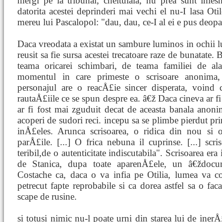
mergi pe la tribunal, cheltuiala, nu prea sunt inles
datorita acestei deprinderi mai vechi el nu-I lasa Oti
mereu lui Pascalopol: "dau, dau, ce-I al ei e pus deopa
Daca vreodata a existat un sambure luminos in ochii l
reusit sa fie sursa acestei trecatoare raze de bunatate. 
teama oricarei schimbari, de teama familiei de ala
momentul in care primeste o scrisoare anonima, d
personajul are o reacÅ£ie sincer disperata, voind 
rautaÅ£iile ce se spun despre ea. â€ž Daca cineva ar f
ar fi fost mai zguduit decat de aceasta banala anonim
acoperi de sudori reci. incepu sa se plimbe pierdut pr
inÅ£eles. Arunca scrisoarea, o ridica din nou si o 
parÅ£ile. [...] O frica nebuna il cuprinse. [...] sc
teribil,de o autenticitate indiscutabila". Scrisoarea er
de Stanica, dupa toate aparenÅ£ele, un â€ždocu
Costache ca, daca o va infia pe Otilia, lumea va con
petrecut fapte reprobabile si ca dorea astfel sa o faca
scape de rusine.
si totusi nimic nu-l poate urni din starea lui de inerÅ