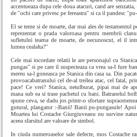
accentueaza dupa cele doua atacuri, cand are senzatia, 
de "ochi care privesc pe fereastra" si ca il pandesc "pu
El se teme si de moarte, dar mai ales de testamentul pe 
reprezentat o prada valoroasa pentru membrii clanu
sufletului teama de moarte, de necunoscut, el il in
lumea cealalta?"
Cele mai incordate relatii le are personajul cu Stanic
pungas" si pe care il suspecteaza ca vrea sa-I fure ban
mereu sa-l goneasca pe Stanica din casa sa. Din pacate,
provoacabatranului cel de-al treilea atac, cel fatal, pr
pace! Ce vrei? Stanica, netulburat, pipai mai de ap
mana sub ea si trase pachetul cu bani. Batranelul hol
spune ceva, se dadu jos printr-o sfortare supraomenea
gutural, plangator :-Banii! Banii pu-pungasule! Apoi
Moartea lui Costache Giurgiuveanu nu survine natur
aceea sfarsitul are valoare de simbol.
In ciuda numeroaselor sale defecte, mos Costache ra