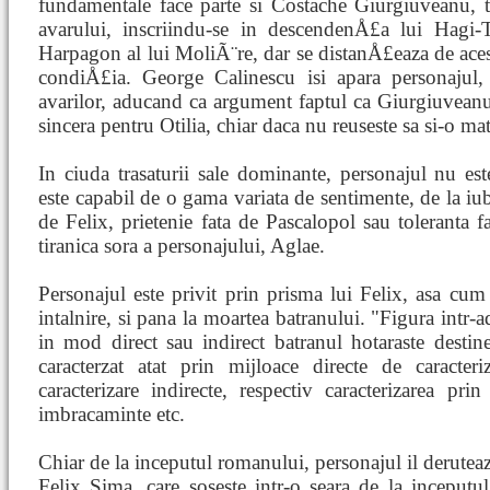
fundamentale face parte si Costache Giurgiuveanu, t
avarului, inscriindu-se in descendenÅ£a lui Hagi-
Harpagon al lui MoliÃ¨re, dar se distanÅ£eaza de acest
condiÅ£ia. George Calinescu isi apara personajul, 
avarilor, aducand ca argument faptul ca Giurgiuveanu
sincera pentru Otilia, chiar daca nu reuseste sa si-o mat
In ciuda trasaturii sale dominante, personajul nu este 
este capabil de o gama variata de sentimente, de la iubi
de Felix, prietenie fata de Pascalopol sau toleranta 
tiranica sora a personajului, Aglae.
Personajul este privit prin prisma lui Felix, asa cum
intalnire, si pana la moartea batranului. "Figura intr-
in mod direct sau indirect batranul hotaraste destine
caracterzat atat prin mijloace directe de caracter
caracterizare indirecte, respectiv caracterizarea pri
imbracaminte etc.
Chiar de la inceputul romanului, personajul il deruteaza 
Felix Sima, care soseste intr-o seara de la inceputul