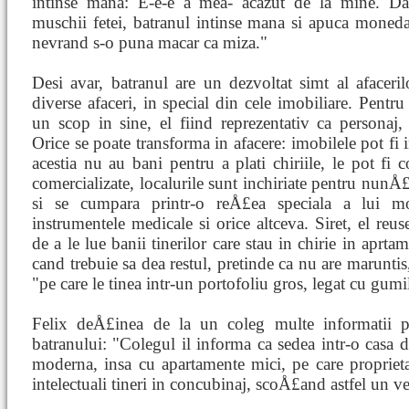
intinse mana: E-e-e a mea- acazut de la mine. Da-
muschii fetei, batranul intinse mana si apuca moned
nevrand s-o puna macar ca miza."
Desi avar, batranul are un dezvoltat simt al afaceril
diverse afaceri, in special din cele imobiliare. Pent
un scop in sine, el fiind reprezentativ ca personaj,
Orice se poate transforma in afacere: imobilele pot fi 
acestia nu au bani pentru a plati chiriile, le pot fi 
comercializate, localurile sunt inchiriate pentru nunÅ£
si se cumpara printr-o reÅ£ea speciala a lui mos
instrumentele medicale si orice altceva. Siret, el reu
de a le lue banii tinerilor care stau in chirie in aprta
cand trebuie sa dea restul, pretinde ca nu are marunti
"pe care le tinea intr-un portofoliu gros, legat cu gumil
Felix deÅ£inea de la un coleg multe informatii pret
batranului: "Colegul il informa ca sedea intr-o casa de
moderna, insa cu apartamente mici, pe care proprietar
intelectuali tineri in concubinaj, scoÅ£and astfel un v