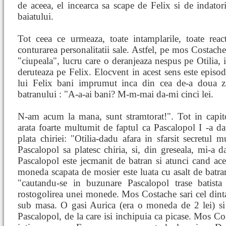
de aceea, el incearca sa scape de Felix si de indatorir
baiatului.
Tot ceea ce urmeaza, toate intamplarile, toate react
conturarea personalitatii sale. Astfel, pe mos Costach
"ciupeala", lucru care o deranjeaza nespus pe Otilia, i
deruteaza pe Felix. Elocvent in acest sens este episo
lui Felix bani imprumut inca din cea de-a doua zi
batranului : "A-a-ai bani? M-m-mai da-mi cinci lei.
N-am acum la mana, sunt stramtorat!". Tot in capito
arata foarte multumit de faptul ca Pascalopol I -a d
plata chiriei: "Otilia-dadu afara in sfarsit secretul m
Pascalopol sa platesc chiria, si, din greseala, mi-a 
Pascalopol este jecmanit de batran si atunci cand aces
moneda scapata de mosier este luata cu asalt de batran
"cautandu-se in buzunare Pascalopol trase batista
rostogolirea unei monede. Mos Costache sari cel dintai
sub masa. O gasi Aurica (era o moneda de 2 lei) si 
Pascalopol, de la care isi inchipuia ca picase. Mos Cos