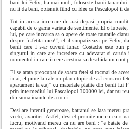
bani lui Felix, ba mai mult, foloseste banii tanarului 
nu ii da bani, obisnuit fiind cu idee ca Pascalopol ii da 
Tot in acesta incercare de a-si depasi propria cond
capabil de o gama variata de sentimente. El o iubeste, i
lui, pe care incearca sa o apere de toate rautatile clan
despre fe-fetita mea!"; el il simpatizeaza pe Felix, da
banii care I s-ar cuveni lunar. Costache este bun 
singurul in care are incredere cu adevarat si caruia i
momentul in care ii cere acestuia sa deschida un cont 
El se arata preocupat de soarta fetei si tocmai de aceea
intai, el pune la cale un plan utopic de a-I construi fete
apartament la etaj" cu materiale platite din banii lui Fe
prin intermediul lui Pascalopol 300000 lei, dar nu reuse
din suma inainte de a muri.
Desi are intentii generoase, batranul se lasa mereu pr
vechi, avaritiei. Astfel, desi el promite mereu ca o va
lucru, motivand mereu ca nu are bani : "e bataie de 