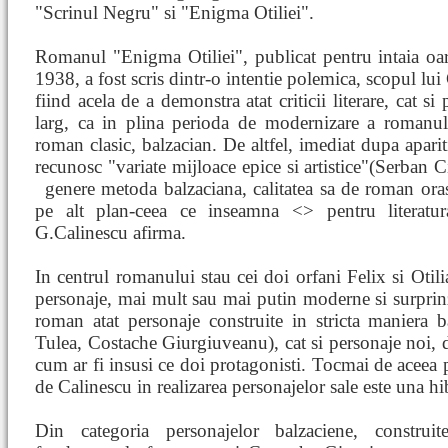
"Scrinul Negru" si "Enigma Otiliei".
Romanul "Enigma Otiliei", publicat pentru intaia oa
1938, a fost scris dintr-o intentie polemica, scopul lui
fiind acela de a demonstra atat criticii literare, cat si
larg, ca in plina perioda de modernizare a romanu
roman clasic, balzacian. De altfel, imediat dupa aparit
recunosc "variate mijloace epice si artistice"(Serban 
genere metoda balzaciana, calitatea sa de roman or
pe alt plan-ceea ce inseamna <
> pentru literat
G.Calinescu afirma.
In centrul romanului stau cei doi orfani Felix si Otilia
personaje, mai mult sau mai putin moderne si surprinz
roman atat personaje construite in stricta maniera 
Tulea, Costache Giurgiuveanu), cat si personaje noi, 
cum ar fi insusi ce doi protagonisti. Tocmai de aceea
de Calinescu in realizarea personajelor sale este una hi
Din categoria personajelor balzaciene, constru