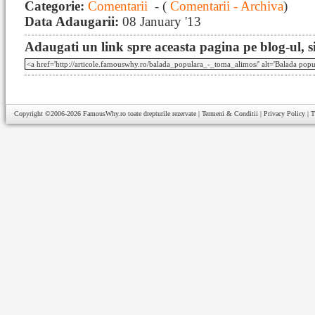
Categorie:
Comentarii
- (
Comentarii - Archiva
)
Data Adaugarii:
08 January '13
Adaugati un link spre aceasta pagina pe blog-ul, si
Copyright ©2006-2026
FamousWhy.ro
toate drepturile rezervate |
Termeni & Conditii
|
Privacy Policy
|
T