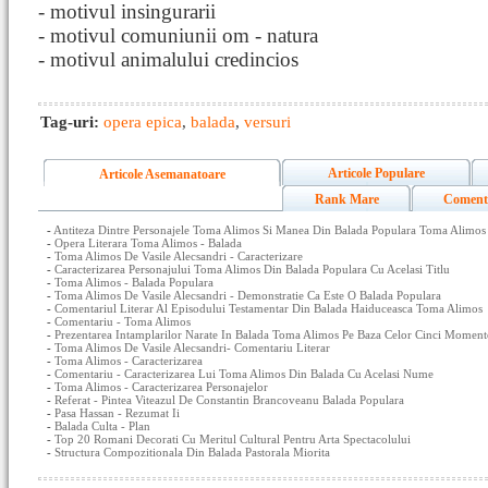
- motivul insingurarii
- motivul comuniunii om - natura
- motivul animalului credincios
Tag-uri:
opera epica
,
balada
,
versuri
Articole Populare
Articole Asemanatoare
Rank Mare
Coment
-
Antiteza Dintre Personajele Toma Alimos Si Manea Din Balada Populara Toma Alimos
-
Opera Literara Toma Alimos - Balada
-
Toma Alimos De Vasile Alecsandri - Caracterizare
-
Caracterizarea Personajului Toma Alimos Din Balada Populara Cu Acelasi Titlu
-
Toma Alimos - Balada Populara
-
Toma Alimos De Vasile Alecsandri - Demonstratie Ca Este O Balada Populara
-
Comentariul Literar Al Episodului Testamentar Din Balada Haiduceasca Toma Alimos
-
Comentariu - Toma Alimos
-
Prezentarea Intamplarilor Narate In Balada Toma Alimos Pe Baza Celor Cinci Momente
-
Toma Alimos De Vasile Alecsandri- Comentariu Literar
-
Toma Alimos - Caracterizarea
-
Comentariu - Caracterizarea Lui Toma Alimos Din Balada Cu Acelasi Nume
-
Toma Alimos - Caracterizarea Personajelor
-
Referat - Pintea Viteazul De Constantin Brancoveanu Balada Populara
-
Pasa Hassan - Rezumat Ii
-
Balada Culta - Plan
-
Top 20 Romani Decorati Cu Meritul Cultural Pentru Arta Spectacolului
-
Structura Compozitionala Din Balada Pastorala Miorita