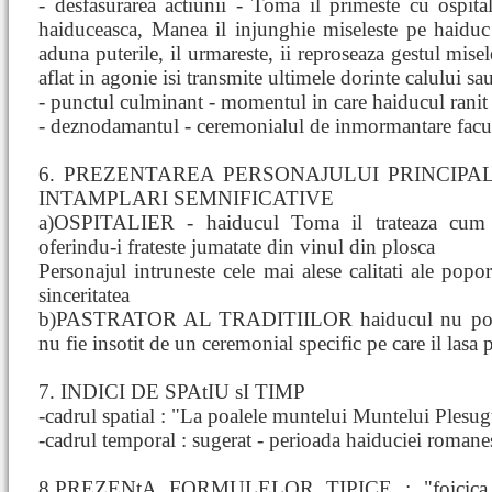
- desfasurarea actiunii - Toma il primeste cu ospital
haiduceasca, Manea il injunghie miseleste pe haiduc
aduna puterile, il urmareste, ii reproseaza gestul misel
aflat in agonie isi transmite ultimele dorinte calului sau
- punctul culminant - momentul in care haiducul rani
- deznodamantul - ceremonialul de inmormantare facut
6. PREZENTAREA PERSONAJULUI PRINCIPA
INTAMPLARI SEMNIFICATIVE
a)OSPITALIER - haiducul Toma il trateaza cum
oferindu-i frateste jumatate din vinul din plosca
Personajul intruneste cele mai alese calitati ale popor
sinceritatea
b)PASTRATOR AL TRADITIILOR haiducul nu poate
nu fie insotit de un ceremonial specific pe care il lasa 
7. INDICI DE SPAtIU sI TIMP
-cadrul spatial : "La poalele muntelui Muntelui Plesu
-cadrul temporal : sugerat - perioada haiduciei romanes
8.PREZENtA FORMULELOR TIPICE : "foicica fag