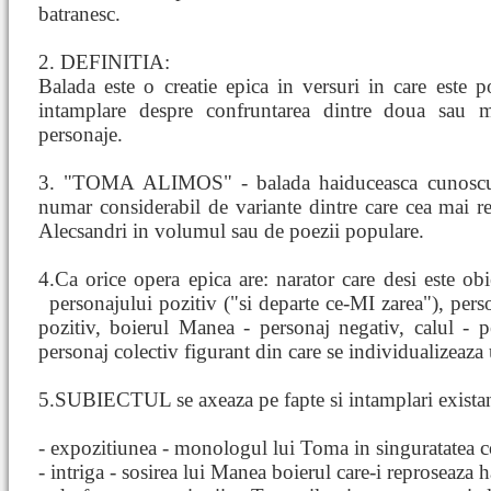
batranesc.
2. DEFINITIA:
Balada este o creatie epica in versuri in care este p
intamplare despre confruntarea dintre doua sau 
personaje.
3. "TOMA ALIMOS" - balada haiduceasca cunoscu
numar considerabil de variante dintre care cea mai re
Alecsandri in volumul sau de poezii populare.
4.Ca orice opera epica are: narator care desi este obiec
personajului pozitiv ("si departe ce-MI zarea"), pe
pozitiv, boierul Manea - personaj negativ, calul - pe
personaj colectiv figurant din care se individualizeaz
5.SUBIECTUL se axeaza pe fapte si intamplari existan
- expozitiunea - monologul lui Toma in singuratatea c
- intriga - sosirea lui Manea boierul care-i reproseaza h