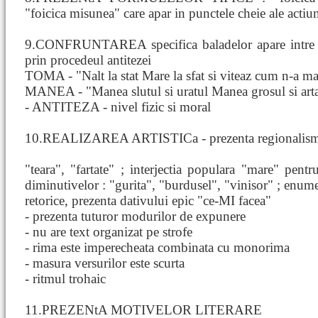
"foicica misunea" care apar in punctele cheie ale actiun
9.CONFRUNTAREA specifica baladelor apare intre hai
prin procedeul antitezei
TOMA - "Nalt la stat Mare la sfat si viteaz cum n-a mai
MANEA - "Manea slutul si uratul Manea grosul si art
- ANTITEZA - nivel fizic si moral
10.REALIZAREA ARTISTICa - prezenta regionalismelo
"teara", "fartate" ; interjectia populara "mare" pentru
diminutivelor : "gurita", "burdusel", "vinisor" ; enumer
retorice, prezenta dativului epic "ce-MI facea"
- prezenta tuturor modurilor de expunere
- nu are text organizat pe strofe
- rima este imperecheata combinata cu monorima
- masura versurilor este scurta
- ritmul trohaic
11.PREZENtA MOTIVELOR LITERARE