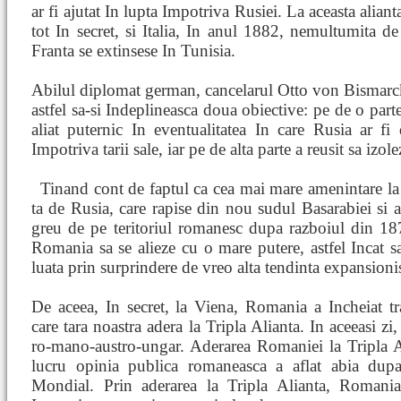
ar fi ajutat In lupta Impotriva Rusiei. La aceasta aliant
tot In secret, si Italia, In anul 1882, nemultumita de
Franta se extinsese In Tunisia.
Abilul diplomat german, cancelarul Otto von Bismarck
astfel sa-si Indeplineasca doua obiective: pe de o part
aliat puternic In eventualitatea In care Rusia ar fi 
Impotriva tarii sale, iar pe de alta parte a reusit sa izo
Tinand cont de faptul ca cea mai mare amenintare la
ta de Rusia, care rapise din nou sudul Basarabiei si al
greu de pe teritoriul romanesc dupa razboiul din 1
Romania sa se alieze cu o mare putere, astfel Incat s
luata prin surprindere de vreo alta tendinta expansionist
De aceea, In secret, la Viena, Romania a Incheiat tr
care tara noastra adera la Tripla Alianta. In aceeasi zi
ro-mano-austro-ungar. Aderarea Romaniei la Tripla Ali
lucru opinia publica romaneasca a aflat abia dup
Mondial. Prin aderarea la Tripla Alianta, Romania