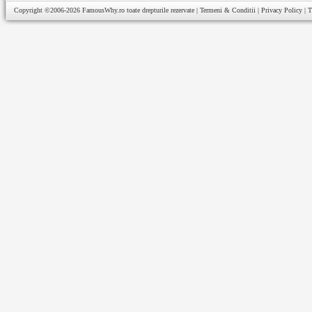
Copyright ©2006-2026
FamousWhy.ro
toate drepturile rezervate |
Termeni & Conditii
|
Privacy Policy
|
T