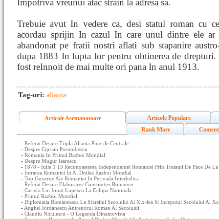
Impotriva vreunui atac strain la adresa sa.
Trebuie avut In vedere ca, desi statul roman cu cel
acordau sprijin In cazul In care unul dintre ele ar
abandonat pe fratii nostri aflati sub stapanire austro
dupa 1883 In lupta lor pentru obtinerea de drepturi.
fost reInnoit de mai multe ori pana In anul 1913.
Tag-uri:
alianta
Articole Populare
Articole Asemanatoare
Rank Mare
Coment
-
Referat Despre Tripla Alianta Puterile Centrale
-
Despre Ciprian Porumbescu
-
Romania In Primul Razboi Mondial
-
Despre Mugur Isarescu
-
1878 - Iulie 1 13 Recunoasterea Independentei Romaniei Prin Tratatul De Pace De La
-
Intrarea Romaniei In Al Doilea Razboi Mondial
-
Top Guverne Ale Romaniei In Perioada Interbelica
-
Referat Despre Elaborarea Constitutiei Romaniei
-
Cariera Lui Ionut Lupescu La Echipa Nationala
-
Primul Razboi Mondial
-
Diplomatia Romaneasca La Sfarsitul Secolului Al Xix-lea Si Inceputul Secolului Al Xx
-
Anghel Iordanescu Antrenorul Roman Al Secolului
-
Claudiu Niculescu - O Legenda Dinamovista