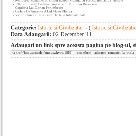
-
Reintrarea Romaniei In Primul Razboi Mondial Si Participarea Sa La Victorie
-
1940 - Iunie 28 Cedarea Basarabiei Si Nordului Bucovinei
-
Copilaria Lui Ciprian Porumbescu
-
Cariera De Antrenor A Lui Victor Piturca
-
Victor Piturca - Un Jucator De Talie Internationala
Categorie:
Istorie si Civilizatie
- (
Istorie si Civilizati
Data Adaugarii:
02 December '11
Adaugati un link spre aceasta pagina pe blog-ul, si