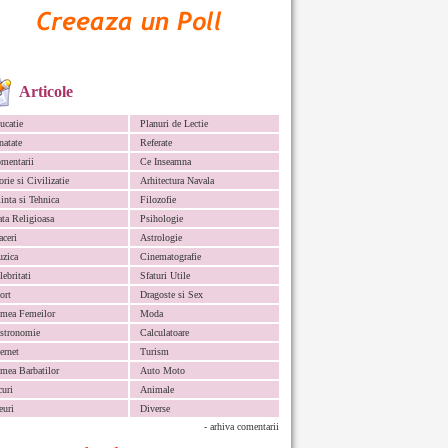
Articole
ucatie
Planuri de Lectie
natate
Referate
mentarii
Ce Inseamna
orie si Civilizatie
Arhitectura Navala
iinta si Tehnica
Filozofie
ata Religioasa
Psihologie
aceri
Astrologie
zica
Cinematografie
lebritati
Sfaturi Utile
ort
Dragoste si Sex
mea Femeilor
Moda
stronomie
Calculatoare
ternet
Turism
mea Barbatilor
Auto Moto
curi
Animale
euri
Diverse
- arhiva comentarii