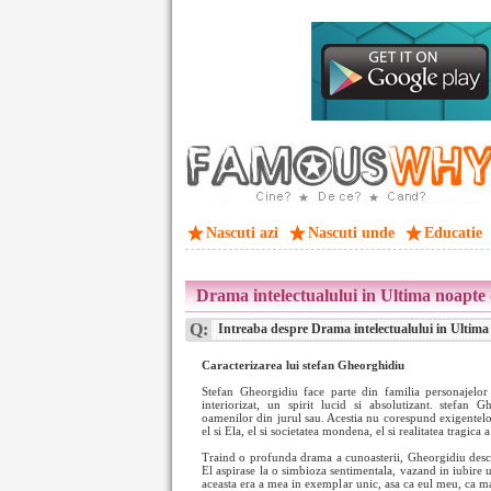
Nascuti azi
Nascuti unde
Educatie
Drama intelectualului in Ultima noapte 
Q:
Intreaba despre Drama intelectualului in Ultima 
Caracterizarea lui stefan Gheorghidiu
Stefan Gheorgidiu face parte din familia personajelor 
interiorizat, un spirit lucid si absolutizant. stefan G
oamenilor din jurul sau. Acestia nu corespund exigentelor 
el si Ela, el si societatea mondena, el si realitatea tragica a
Traind o profunda drama a cunoasterii, Gheorgidiu desco
El aspirase la o simbioza sentimentala, vazand in iubire 
aceasta era a mea in exemplar unic, asa ca eul meu, ca m