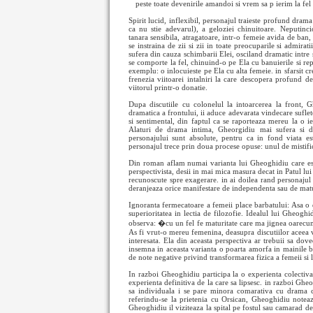
peste toate devenirile amandoi si vrem sa p
ierim la fe
Spirit lucid, inflexibil, personajul traieste profund drama
ca nu stie adevarul), a geloziei chinuitoare. Neputincio
tanara sensibila, atragatoare, intr-o femeie avida de ban
se instraina de zii si zii in toate preocuparile si admirat
sufera din cauza schimbarii Elei, osciland dramatic intre s
se comporte la fel, chinuind-o pe Ela cu banuierile si rep
exemplu: o inlocuieste pe Ela cu alta femeie. in sfarsit cr
frenezia viitoarei intalniri la care descopera profund d
viitorul printr-o donatie.
Dupa discutiile cu colonelul la intoarcerea la front, Gh
dramatica a frontului, ii aduce adevarata vindecare suflet
si sentimental, din faptul ca se raporteaza mereu la o ier
Alaturi de drama intima, Gheorgidiu mai sufera si dr
personajului sunt absolute, pentru ca in fond viata es
personajul trece prin doua procese opuse: unul de mistific
Din roman aflam numai varianta lui Gheoghidiu care este s
perspectivista, desii in mai mica masura decat in Patul lui
recunoscute spre exagerare. in ai doilea rand personajul es
deranjeaza orice manifestare de independenta sau de matu
Ignoranta fermecatoare a femeii place barbatului: Asa o 
superioritatea in lectia de filozofie. Idealul lui Gheogh
observa: �cu un fel fe maturitate care ma jignea oarecum.
As fi vrut-o mereu femenina, deasupra discutiilor aceea v
interesata. Ela din aceasta perspectiva ar trebuii sa do
insemna in aceasta varianta o poarta amorfa in mainile b
de note negative privind transformarea fizica a femeii si li
In razboi Gheoghidiu participa la o experienta colectiva 
experienta definitiva de la care sa lipsesc. in razboi Gheo
sa individuala i se pare minora comarativa cu drama col
referindu-se la prietenia cu Orsican, Gheoghidiu noteaz
Gheoghidiu il viziteaza la spital pe fostul sau camarad d