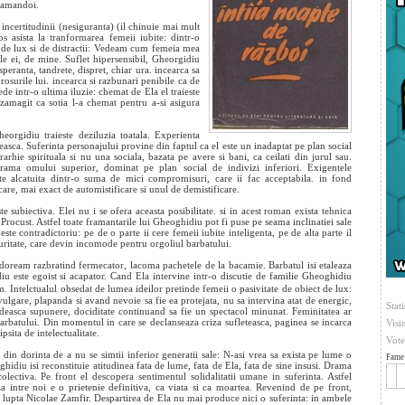
l amandoi.
 incertitudinii (nesiguranta) (il chinuie mai mult
s asista la tranformarea femeii iubite: dintr-o
, de lux si de distractii: Vedeam cum femeia mea
iile ei, de mine. Suflet hipersensibil, Gheorgidiu
peranta, tandrete, dispret, chiar ura. incearca sa
rosurile lui. incearca si razbunari penibile ca de
ede intr-o ultima iluzie: chemat de Ela el traieste
ezamagit ca sotia l-a chemat pentru a-si asigura
eorgidiu traieste deziluzia toatala. Experienta
easca. Suferinta personajului provine din faptul ca el este un inadaptat pe plan social
arhie spirituala si nu una sociala, bazata pe avere si bani, ca ceilati din jurul sau.
ama omului superior, dominat pe plan social de indivizi inferiori. Exigentele
te alcatuita dintr-o suma de mici compromisuri, care ii fac acceptabila. in fond
are, mai exact de automistificare si unul de demistificare.
ubiectiva. Elei nu i se ofera aceasta posibilitate. si in acest roman exista tehnica
 Procust. Astfel toate framantarile lui Gheoghidiu pot fi puse pe seama inclinatiei sale
te contradictoriu: pe de o parte ii cere femeii iubite inteligenta, pe de alta parte il
ritate, care devin incomode pentru orgoliul barbatului.
doream razbratind fermecator, lacoma pachetele de la bacamie. Barbatul isi etaleaza
idiu este egoist si acapator. Cand Ela intervine intr-o discutie de familie Gheoghidiu
 Intelctualul obsedat de lumea ideilor pretinde femeii o pasivitate de obiect de lux:
ulgare, plapanda si avand nevoie sa fie ea protejata, nu sa intervina atat de energic,
Stati
vedeasca supunere, dociditate continuand sa fie un spectacol minunat. Feminitatea ar
arbatului. Din momentul in care se declanseaza criza sufleteasca, paginea se incarca
Visi
psita de intelectualitate.
Vote
din dorinta de a nu se simtii inferior generatii sale: N-asi vrea sa exista pe lume o
Fame 
ghidiu isi reconstituie atitudinea fata de lume, fata de Ela, fata de sine insusi. Drama
ectiva. Pe front el descopera sentimentul solidalitatii umane in suferinta. Astfel
a intre noi e o prietenie definitiva, ca viata si ca moartea. Revenind de pe front,
e lupta Nicolae Zamfir. Despartirea de Ela nu mai produce nici o suferinta: in ambele