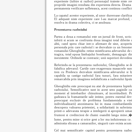
experiente (iubire si razboi) personajul traieste niste re
propriile imagini rezultata din experienta directa. Drama
permanenta verificare sufleteasca, acest continuu conflict 
La capatul acestor experiente, al unor dureroase clarificar
El adepasit niste experiente care l-au marcat profund, 
rezolva in drama colectiva, ci se anuleaza.
Prezentarea razboiului
Partea a doua a romanului este un jurnal de front, scris 
iubirii si acum se confrunta doua imagini total diferite 
altii, cand spera chiar intr-o afirmare de sine, acoper
personala prin care razboiul i se dezvaluie ca un fenomen
romanului Gheoghidiu retine mistificarea adevarului de catr
tragica, total opusa limbajului bombastic, demagogic din p
inexistente. Ordinele se contrazic; unii superiori dovedesc
Referindu-se la prezentarea razboiului, Gheoghidiu se det
falsifica adevarul: Cartile care exagereaza masacrele sunt
tren cu Predescu dezvaluie mistificarea adevarului si l
capabila sa castige razboiul fara tunuri, fara mitarie
remarcabila prin imaginea nefalsificata a razboiului lipsit
Gheoghidiu este preocupat nu atat de prezentarea luptelor, c
razboiului. Semnificative sunt in acest sens paginile ca
moment al intrebarilor chinuitoare, al incertitudinii. 
gadeasca la framantarile sale intime, pentru esential devi
preocupat exclusiv de problema fundamentala a vietii
individualizarii) anonimarea lui in masa combardantilo
descopera valoarea prieteniei, a solidaritatii in suferint
printr-o adevarata terapie a intelegerii si apropierii um
frumosi si credinciosi de chaini osanditi langa mine.;
lume, pentru mine si orice gest a lor ma induioseaza c
admiratia sfioasa a camarazilor, singurii care exista acum 
Cel mai semnificativ capitol pentru prezentarea razb