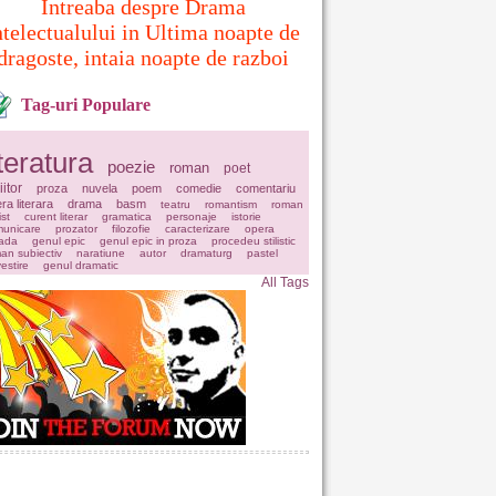
Intreaba despre Drama
ntelectualului in Ultima noapte de
dragoste, intaia noapte de razboi
Tag-uri Populare
iteratura
poezie
roman
poet
iitor
proza
nuvela
poem
comedie
comentariu
ra literara
drama
basm
teatru
romantism
roman
ist
curent literar
gramatica
personaje
istorie
unicare
prozator
filozofie
caracterizare
opera
ada
genul epic
genul epic in proza
procedeu stilistic
an subiectiv
naratiune
autor
dramaturg
pastel
estire
genul dramatic
All Tags