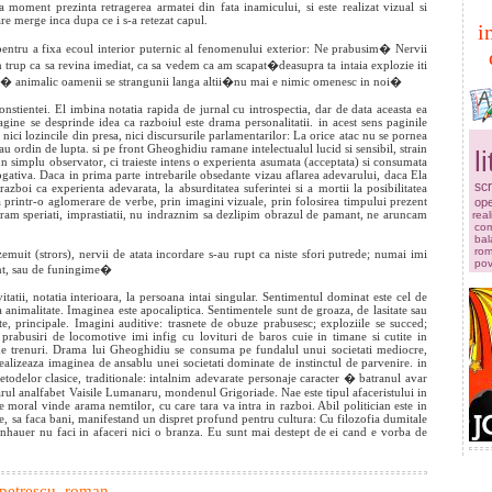
ilea moment prezinta retragerea armatei din fata inamicului, si este realizat vizual si
e merge inca dupa ce i s-a retezat capul.
i
 pentru a fixa ecoul interior puternic al fenomenului exterior: Ne prabusim� Nervii
din trup ca sa revina imediat, ca sa vedem ca am scapat�deasupra ta intaia explozie iti
nt� animalic oamenii se strangunii langa altii�nu mai e nimic omenesc in noi�
stientei. El imbina notatia rapida de jurnal cu introspectia, dar de data aceasta ea
gine se desprinde idea ca razboiul este drama personalitatii. in acest sens paginile
nici lozincile din presa, nici discursurile parlamentarilor: La orice atac nu se pornea
u ordin de lupta. si pe front Gheoghidiu ramane intelectualul lucid si sensibil, strain
l
n simplu observator, ci traieste intens o experienta asumata (acceptata) si consumata
erogativa. Daca in prima parte intrebarile obsedante vizau aflarea adevarului, daca Ela
scr
razboi ca experienta adevarata, la absurditatea suferintei si a mortii la posibilitatea
za printr-o aglomerare de verbe, prin imagini vizuale, prin folosirea timpului prezent
ope
oboram speriati, imprastiatii, nu indraznim sa dezlipim obrazul de pamant, ne aruncam
real
com
bal
rom
zemuit (strors), nervii de atata incordare s-au rupt ca niste sfori putrede; numai imi
pov
nt, sau de funingime�
itatii, notatia interioara, la persoana intai singular. Sentimentul dominat este cel de
animalitate. Imaginea este apocaliptica. Sentimentele sunt de groaza, de lasitate sau
urte, principale. Imagini auditive: trasnete de obuze prabusesc; exploziile se succed;
 prabusiri de locomotive imi infig cu lovituri de baros cuie in timane si cutite in
de trenuri. Drama lui Gheoghidiu se consuma pe fundalul unui societati mediocre,
alizeaza imaginea de ansablu unei societati dominate de instinctul de parvenire. in
etodelor clasice, traditionale: intalnim adevarate personaje caracter � batranul avar
arul analfabet Vaisile Lumanaru, mondenul Grigoriade. Nae este tipul afaceristului in
ce moral vinde arama nemtilor, cu care tara va intra in razboi. Abil politician este in
are, sa faca bani, manifestand un dispret profund pentru cultura: Cu filozofia dumitale
enhauer nu faci in afaceri nici o branza. Eu sunt mai destept de ei cand e vorba de
petrescu
,
roman