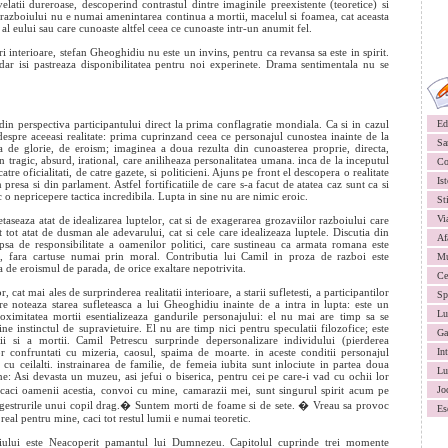
velatii dureroase, descoperind contrastul dintre imaginile preexistente (teoretice) si
 razboiului nu e numai amenintarea continua a mortii, macelul si foamea, cat aceasta
al eului sau care cunoaste altfel ceea ce cunoaste intr-un anumit fel.
i interioare, stefan Gheoghidiu nu este un invins, pentru ca revansa sa este in spirit.
dar isi pastreaza disponibilitatea pentru noi experinete. Drama sentimentala nu se
din perspectiva participantului direct la prima conflagratie mondiala. Ca si in cazul
Ed
despre aceeasi realitate: prima cuprinzand ceea ce personajul cunostea inainte de la
Sa
ita de glorie, de eroism; imaginea a doua rezulta din cunoasterea proprie, directa,
 tragic, absurd, irational, care aniliheaza personalitatea umana. inca de la inceputul
Co
e oficialitati, de catre gazete, si politicieni. Ajuns pe front el descopera o realitate
Ist
resa si din parlament. Astfel fortificatiile de care s-a facut de atatea caz sunt ca si
 o nepricepere tactica incredibila. Lupta in sine nu are nimic eroic.
St
Vi
aseaza atat de idealizarea luptelor, cat si de exagerarea grozaviilor razboiului care
 tot atat de dusman ale adevarului, cat si cele care idealizeaza luptele. Discutia din
Af
ipsa de responsibilitate a oamenilor politici, care sustineau ca armata romana este
re, fara cartuse numai prin moral. Contributia lui Camil in proza de razboi este
Mu
a de eroismul de parada, de orice exaltare nepotrivita.
Ce
at mai ales de surprinderea realitatii interioare, a starii sufletesti, a participantilor
Sp
re noteaza starea sufleteasca a lui Gheoghidiu inainte de a intra in lupta: este un
Lu
Proximitatea mortii esentializeaza gandurile personajului: el nu mai are timp sa se
ne instinctul de supravietuire. El nu are timp nici pentru speculatii filozofice; este
Ga
 si a mortii. Camil Petrescu surprinde depersonalizare individului (pierderea
r confruntati cu mizeria, caosul, spaima de moarte. in aceste conditii personajul
In
a cu ceilalti. instrainarea de familie, de femeia iubita sunt inlociute in partea doua
Lu
ane: Asi devasta un muzeu, asi jefui o biserica, pentru cei pe care-i vad cu ochii lor
�caci oamenii acestia, convoi cu mine, camarazii mei, sunt singurul spirit acum pe
Jo
a gestrurile unui copil drag.� Suntem morti de foame si de sete. � Vreau sa provoc
Es
real pentru mine, caci tot restul lumii e numai teoretic.
oiului este Neacoperit pamantul lui Dumnezeu. Capitolul cuprinde trei momente