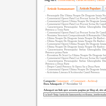
Articole Populare
Articole Asemanatoare
-
Personajele Din Ultima Noapte De Dragoste Intaia No
-
Comentariul Operei Patul Lui Procust Scrisa De Camil 
-
Comentariul Operei Ultima Noapte De Dragoste Intaia
-
Comentariul Operei Patul Lui Procust Scrisa De Camil 
-
Caracterizarea Personajului Stefan Gheorghidiu 
Petrescu-a Treia Parte
-
Comentariul Operei Patul Lui Procust Scrisa De Camil 
-
Noutatea Structurii Compozitionale A Romanului Ult
-
Ultima Noapte De Dragoste Intaia Noapte De Razboi 
-
Ultima Noapte De Dragoste Intaia Noapte De Razboi 
-
Comentariul Operei Ultima Noapte De Dragoste Intaia
-
Ultima Noapte De Dragoste Intaia Noapte De Razboi -
-
Caracterizarea Personajului Stefan Gheorghidiu 
Petrescu-prima Parte
-
Povestirea Pe Scurt La Ultima Noapte De Dragoste In
-
Comentariul Operei Patul Lui Procust Scrisa De Camil 
-
Caracterizarea Personajului Stefan Gheorghidiu 
Petrescu-a Doua Parte
-
Despre Camil Petrescu Si Opera Sa-a Doua Parte
-
Comentariul Operei Ultima Noapte De Dragoste Intaia
-
Activitatea Literara A Scriitorului Camil Petrescu
Categorie:
Comentarii
- (
Comentarii - Archiva
)
Data Adaugarii:
27 November '12
Adaugati un link spre aceasta pagina pe blog-ul, site-u