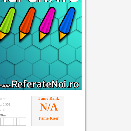
Fame Rank
stics:
N/A
ts: 5,551
s:
0
Riser
Fame Riser