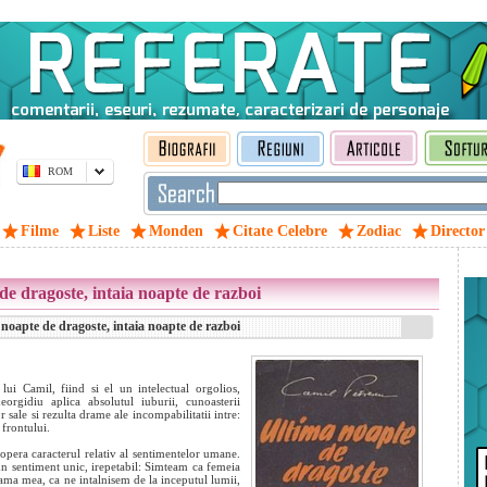
ROM
Filme
Liste
Monden
Citate Celebre
Zodiac
Director
de dragoste, intaia noapte de razboi
noapte de dragoste, intaia noapte de razboi
lui Camil, fiind si el un intelectual orgolios,
heorgidiu aplica absolutul iuburii, cunoasterii
sale si rezulta drame ale incompabilitatii intre:
 frontului.
pera caracterul relativ al sentimentelor umane.
un sentiment unic, irepetabil: Simteam ca femeia
ama mea, ca ne intalnisem de la inceputul lumii,