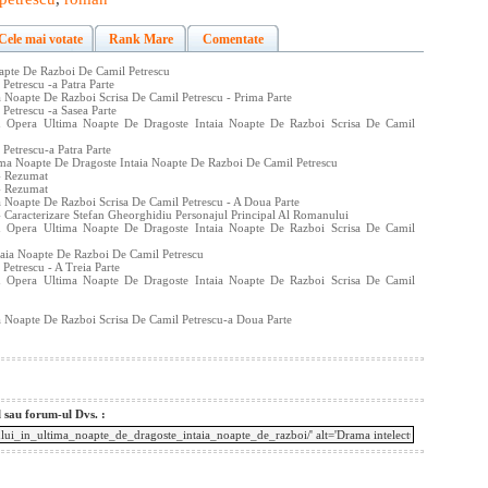
Cele mai votate
Rank Mare
Comentate
apte De Razboi De Camil Petrescu
Petrescu -a Patra Parte
 Noapte De Razboi Scrisa De Camil Petrescu - Prima Parte
Petrescu -a Sasea Parte
Din Opera Ultima Noapte De Dragoste Intaia Noapte De Razboi Scrisa De Camil
Petrescu-a Patra Parte
ima Noapte De Dragoste Intaia Noapte De Razboi De Camil Petrescu
- Rezumat
- Rezumat
 Noapte De Razboi Scrisa De Camil Petrescu - A Doua Parte
 Caracterizare Stefan Gheorghidiu Personajul Principal Al Romanului
Din Opera Ultima Noapte De Dragoste Intaia Noapte De Razboi Scrisa De Camil
taia Noapte De Razboi De Camil Petrescu
Petrescu - A Treia Parte
Din Opera Ultima Noapte De Dragoste Intaia Noapte De Razboi Scrisa De Camil
 Noapte De Razboi Scrisa De Camil Petrescu-a Doua Parte
l sau forum-ul Dvs. :