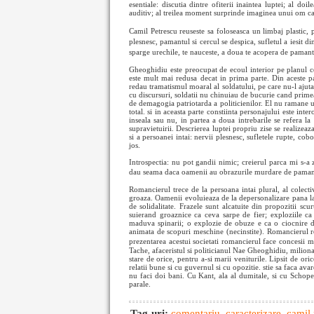
esentiale: discutia dintre ofiterii inaintea luptei; al do
auditiv; al treilea moment surprinde imaginea unui om car
Camil Petrescu reuseste sa foloseasca un limbaj plastic,
plesnesc, pamantul si cercul se despica, sufletul a iesit 
sparge urechile, te nauceste, a doua te acopera de pama
Gheoghidiu este preocupat de ecoul interior pe planul con
este mult mai redusa decat in prima parte. Din aceste pa
redau tramatismul moaral al soldatului, pe care nu-l ajuta 
cu discursuri, soldatii nu chinuiau de bucurie cand primea
de demagogia patriotarda a politicienilor. El nu ramane u
total. si in aceasta parte constiinta personajului este int
inseala sau nu, in partea a doua intrebarile se refera la 
supravietuirii. Descrierea luptei propriu zise se realizea
si a persoanei intai: nervii plesnesc, sufletele rupte, c
jos.
Introspectia: nu pot gandii nimic; creierul parca mi s-a 
dau seama daca oamenii au obrazurile murdare de pama
Romancierul trece de la persoana intai plural, al colectiv
groaza. Oamenii evoluieaza de la depersonalizare pana la 
de solidalitate. Frazele sunt alcatuite din propozitii sc
suierand groaznice ca ceva sarpe de fier; exploziile ca
maduva spinarii; o explozie de obuze e ca o ciocnire 
animata de scopuri meschine (necinstite). Romancierul re
prezentarea acestui societati romancierul face concesii m
Tache, afaceristul si politicianul Nae Gheoghidiu, milion
stare de orice, pentru a-si marii veniturile. Lipsit de ori
relatii bune si cu guvernul si cu opozitie. stie sa faca av
nu faci doi bani. Cu Kant, ala al dumitale, si cu Schop
parale.
Tag-uri:
comentariu
,
caracterizare
,
camil 