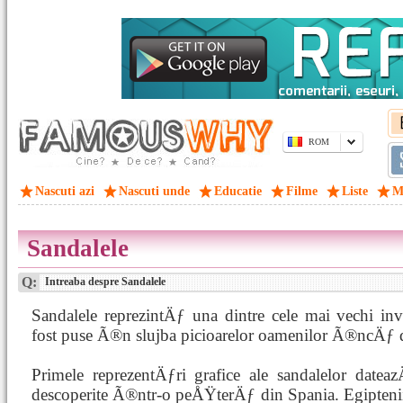
ROM
Nascuti azi
Nascuti unde
Educatie
Filme
Liste
M
Sandalele
Q:
Intreaba despre Sandalele
Sandalele reprezintÄƒ una dintre cele mai vechi in
fost puse Ã®n slujba picioarelor oamenilor Ã®ncÄƒ di
Primele reprezentÄƒri grafice ale sandalelor datea
descoperite Ã®ntr-o peÅŸterÄƒ din Spania. Egiptenii