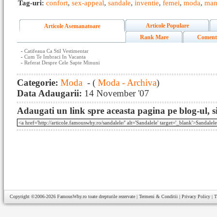
Tag-uri:
confort
,
sex-appeal
,
sandale
,
inventie
,
femei
,
moda
,
man
Articole Populare
Articole Asemanatoare
Rank Mare
Coment
-
Catifeaua Ca Stil Vestimentar
-
Cum Te Imbraci In Vacanta
-
Referat Despre Cele Sapte Minuni
Categorie:
Moda
- (
Moda - Archiva
)
Data Adaugarii:
14 November '07
Adaugati un link spre aceasta pagina pe blog-ul, si
Copyright ©2006-2026
FamousWhy.ro
toate drepturile rezervate |
Termeni & Conditii
|
Privacy Policy
|
T