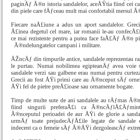
paginÄƒ Ã®n istoria sandalelor, aceÅŸtia fiind cei car
din piele care fÄƒceau mult mai confortabil mersul Ã
Fiecare naÅ£iune a adus un aport sandalelor. Greci
Å£inea degetul cel mare, iar romanii le-au confecÅ£
ce mai rezistente pentru a putea face faÅ£Äƒ Ã®n p
Ã®ndelungatelor campani
i militare.
ÃŽncÄƒ din timpurile antice, sandalele reprezentau rang
le purtau. Numai nobilimea egipteanÄƒ avea voie 
sandalele verzi sau galbene erau numai pentru curteza
Grecii au fost ÅŸi primi care au Ã®nceput sÄƒ ornez
ÅŸi fel de pietre preÅ£ioase sau ornamente bogate.
Timp de multe sute de ani sandalele au rÄƒmas Ã®n
fiind singurii preferaÅ£i ca Ã®ncÄƒlÅ£Äƒmin
Ã®nceputul perioadei de aur ÅŸi de glorie a sandal
urmÄƒ toate prejudecÄƒÅ£ile legate de sandale 
indecent ca o femeie sÄƒ Ã®ÅŸi dezgoleascÄƒ extr