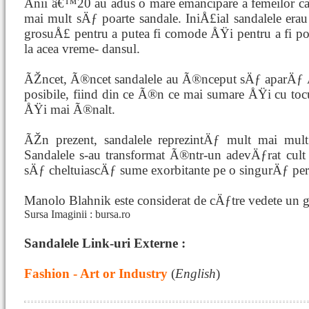
Anii â€™20 au adus o mare emancipare a femeilor c
mai mult sÄƒ poarte sandale. IniÅ£ial sandalele er
grosuÅ£ pentru a putea fi comode ÅŸi pentru a fi po
la acea vreme- dansul.
ÃŽncet, Ã®ncet sandalele au Ã®nceput sÄƒ aparÄƒ Ã
posibile, fiind din ce Ã®n ce mai sumare ÅŸi cu to
ÅŸi mai Ã®nalt.
ÃŽn prezent, sandalele reprezintÄƒ mult mai mult
Sandalele s-au transformat Ã®ntr-un adevÄƒrat cult 
sÄƒ cheltuiascÄƒ sume exorbitante pe o singurÄƒ per
Manolo Blahnik este considerat de cÄƒtre vedete un gu
Sursa Imaginii : bursa.ro
Sandalele Link-uri Externe :
Fashion - Art or Industry
(
English
)