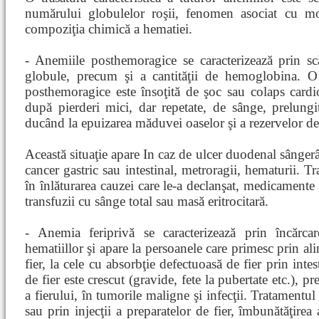
numărului globulelor roşii, fenomen asociat cu mod
compoziţia chimică a hematiei.
- Anemiile posthemoragice se caracterizează prin 
globule, precum şi a cantităţii de hemoglobina. 
posthemoragice este însoţită de şoc sau colaps card
după pierderi mici, dar repetate, de sânge, prelungi
ducând la epuizarea măduvei oaselor şi a rezervelor de
Această situaţie apare In caz de ulcer duodenal sângerâ
cancer gastric sau intestinal, metroragii, hematurii. T
în înlăturarea cauzei care le-a declanşat, medicamente 
transfuzii cu sânge total sau masă eritrocitară.
- Anemia feriprivă se caracterizează prin încărc
hematiillor şi apare la persoanele care primesc prin ali
fier, la cele cu absorbţie defectuoasă de fier prin inte
de fier este crescut (gravide, fete la pubertate etc.), p
a fierului, în tumorile maligne şi infecţii. Tratamentu
sau prin injecţii a preparatelor de fier, îmbunătăţirea