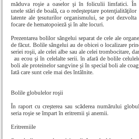
măduva roşie a oaselor şi în foliculii limfatici. În
unele stări de boală, ca o redeşteptare potenţialităţilor
latente ale ţesuturilor organismului, se pot dezvolta
focare de hematopoieză şi în alte locuri.
Prezentarea bolilor sângelui separat de cele ale orga
de făcut. Bolile sângelui au de obicei o localizare prin
seriei roşii, ale celei albe sau ale celei trombocitare, dar
au ecou şi în celelalte serii.
în afară de bolile celulel
boli ale proteinelor sangvine şi în special boli ale coag
Iată care sunt cele mai des întâlnite.
Bolile globulelor roşii
În raport cu creşterea sau scăderea numărului globule
seria roşie se împart în eritremii şi anemii.
Eritremiile