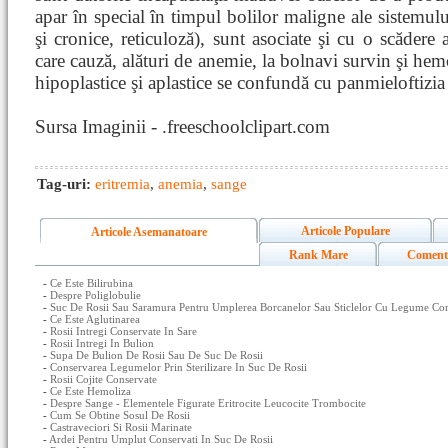
apar în special în timpul bolilor maligne ale sistemul
şi cronice, reticuloză), sunt asociate şi cu o scăder
care cauză, alături de anemie, la bolnavi survin şi he
hipoplastice şi aplastice se confundă cu panmieloftizia
Sursa Imaginii - .freeschoolclipart.com
Tag-uri:
eritremia
,
anemia
,
sange
Articole Populare
Articole Asemanatoare
Rank Mare
Coment
-
Ce Este Bilirubina
-
Despre Poliglobulie
-
Suc De Rosii Sau Saramura Pentru Umplerea Borcanelor Sau Sticlelor Cu Legume Conse
-
Ce Este Aglutinarea
-
Rosii Intregi Conservate In Sare
-
Rosii Intregi In Bulion
-
Supa De Bulion De Rosii Sau De Suc De Rosii
-
Conservarea Legumelor Prin Sterilizare In Suc De Rosii
-
Rosii Cojite Conservate
-
Ce Este Hemoliza
-
Despre Sange - Elementele Figurate Eritrocite Leucocite Trombocite
-
Cum Se Obtine Sosul De Rosii
-
Castraveciori Si Rosii Marinate
-
Ardei Pentru Umplut Conservati In Suc De Rosii