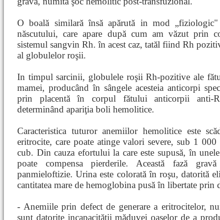
gravă, numită şoc hemolitic post-transfuzional.
O boală similară însă apărută in mod „fiziologic"
născutului, care apare după cum am văzut prin con
sistemul sangvin Rh. în acest caz, tatăl fiind Rh pozitiv
al globulelor roşii.
In timpul sarcinii, globulele roşii Rh-pozitive ale făt
mamei, producând în sângele acesteia anticorpi spec
prin placentă în corpul fătului anticorpii anti-R
determinând apariţia boli hemolitice.
Caracteristica tuturor anemiilor hemolitice este s
eritrocite, care poate atinge valori severe, sub 1 00
cub. Din cauza efortului la care este supusă, în une
poate compensa pierderile. Această fază grav
panmieloftizie. Urina este colorată în roşu, datorită el
cantitatea mare de hemoglobina pusă în libertate prin 
- Anemiile prin defect de generare a eritrocitelor, nu
sunt datorite incapacităţii măduvei oaselor de a prod