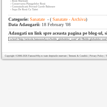
-
Rosii Marinate
-
Conservarea Platagelelor Rosii
-
Contraindicatii Privind Curele Balneare
-
Supa De Rosii Cu Taitei
Categorie:
Sanatate
- (
Sanatate - Archiva
)
Data Adaugarii:
18 February '08
Adaugati un link spre aceasta pagina pe blog-ul, si
Copyright ©2006-2026
FamousWhy.ro
toate drepturile rezervate |
Termeni & Conditii
|
Privacy Policy
|
T