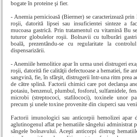
bogate în proteine şi fier.
- Anemia pernicioasă (Biermer) se caracterizează prin 
roşii, datorită lipsei sau insuficientei sinteze a fa
mucoasa gastrică. Prin tratamentul cu vitamină Bu se
tuturor globulelor roşii. Bolnavii cu tulburări gastr
boală, prezentându-se cu regularitate la controlu
dispensarizării.
- Anemiile hemolitice apar în urma unei distrugeri exa
roşii, datorită fie calităţii defectuoase a hematiei, fie 
sangvină, fie, în sfârşit, distrugerii într-una ritm prea a
de către splină. Factorii chimici care pot declanşa an
potasiu, benzenul, plumbul, fosforul, sulfamidele, fena
microbi (streptococi, stafilococi), toxinele unor pa
precum şi unele toxine provenite din ciuperci sau veni
Factorii imunologici sau anticorpii hemolizei apar da
aglutinogenul aflat pe hematiile sângelui administrat pr
sângele bolnavului. Aceşti anticorpi distrug hematiil