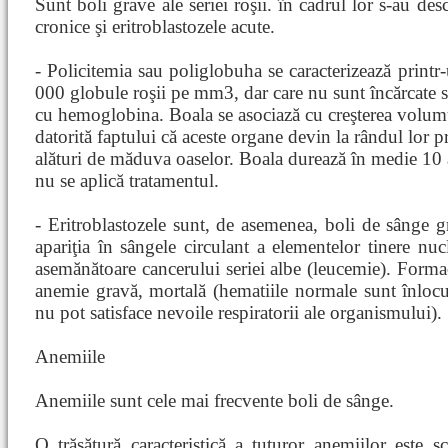
Sunt boli grave ale seriei roşii. în cadrul lor s-au desc
cronice şi eritroblastozele acute.
- Policitemia sau poliglobuha se caracterizează print
000 globule roşii pe mm3, dar care nu sunt încărcate s
cu hemoglobina. Boala se asociază cu creşterea volumul
datorită faptului că aceste organe devin la rândul lor 
alături de măduva oaselor. Boala durează în medie 10 a
nu se aplică tratamentul.
- Eritroblastozele sunt, de asemenea, boli de sânge gr
apariţia în sângele circulant a elementelor tinere nucl
asemănătoare cancerului seriei albe (leucemie). Formac
anemie gravă, mortală (hematiile normale sunt înlocuit
nu pot satisface nevoile respiratorii ale organismului).
Anemiile
Anemiile sunt cele mai frecvente boli de sânge.
O trăsătură caracteristică a tuturor anemiilor este s