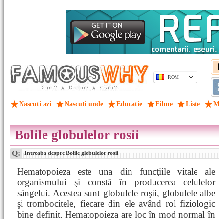
ROM
Nascuti azi
Nascuti unde
Educatie
Filme
Liste
M
Bolile globulelor rosii
Q:
Intreaba despre Bolile globulelor rosii
Hematopoieza este una din funcţiile vitale ale
organismului şi constă în producerea celulelor
sângelui. Acestea sunt globulele roşii, globulele albe
şi trombocitele, fiecare din ele având rol fiziologic
bine definit. Hematopoieza are loc în mod normal în