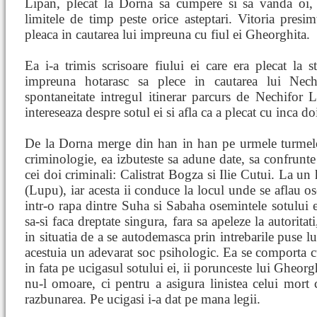
Lipan, plecat la Dorna sa cumpere si sa vanda oi, 
limitele de timp peste orice asteptari. Vitoria presi
pleaca in cautarea lui impreuna cu fiul ei Gheorghita.
Ea i-a trimis scrisoare fiului ei care era plecat la 
impreuna hotarasc sa plece in cautarea lui Nech
spontaneitate intregul itinerar parcurs de Nechifor
intereseaza despre sotul ei si afla ca a plecat cu inca d
De la Dorna merge din han in han pe urmele turmelo
criminologie, ea izbuteste sa adune date, sa confrunte 
cei doi criminali: Calistrat Bogza si Ilie Cutui. La un
(Lupu), iar acesta ii conduce la locul unde se aflau o
intr-o rapa dintre Suha si Sabaha osemintele sotului ei
sa-si faca dreptate singura, fara sa apeleze la autoritat
in situatia de a se autodemasca prin intrebarile puse l
acestuia un adevarat soc psihologic. Ea se comporta cu
in fata pe ucigasul sotului ei, ii porunceste lui Gheorg
nu-l omoare, ci pentru a asigura linistea celui mort 
razbunarea. Pe ucigasi i-a dat pe mana legii.