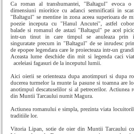
Ca roman al transhumantei, "Baltagul" evoca o
dimensiuni mioritice cu adanci semnificatii in scara
"Baltagul" se mentine in zona aceea superioara de mi
poezie inceputa cu "Hanul Ancutei", astfel cobo
balade si romanul de astazi "Baltagul" pe acel pici
intr-un tinut in care timpul se anuleaza prin i
singuratate precum in "Baltagul" de se inrudesc pri
de epopee legendara care le proiecteaza intr-un grandi
Aceasta lume deschide din mit si legenda caci via
aceleiasi fagasuri de la inceputul
lumii.
Aici oierii se orienteaza dupa anotimpuri si dupa rot
ducerea turmelor la munte la pasune si toamna are loc 
anotimpul descatuselilor si al petrecerilor. Actiunea 
din Muntii Tarcaului numit Magura.
Actiunea romanului e simpla, prezinta viata locuitoril
traditiile lor.
Vitoria Lipan, sotie de oier din Muntii Tarcaului c