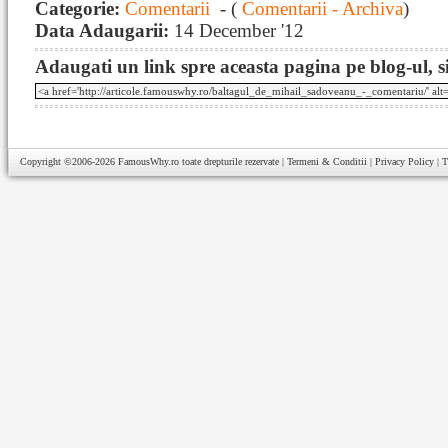
Categorie:
Comentarii
- (
Comentarii - Archiva
)
Data Adaugarii:
14 December '12
Adaugati un link spre aceasta pagina pe blog-ul, si
Copyright ©2006-2026
FamousWhy.ro
toate drepturile rezervate |
Termeni & Conditii
|
Privacy Policy
|
T