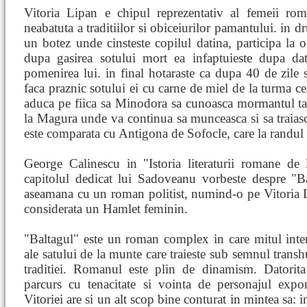
Vitoria Lipan e chipul reprezentativ al femeii ro
neabatuta a traditiilor si obiceiurilor pamantului. in dru
un botez unde cinsteste copilul datina, participa la o
dupa gasirea sotului mort ea infaptuieste dupa da
pomenirea lui. in final hotaraste ca dupa 40 de zile sa
faca praznic sotului ei cu carne de miel de la turma ce
aduca pe fiica sa Minodora sa cunoasca mormantul tata
la Magura unde va continua sa munceasca si sa traiasc
este comparata cu Antigona de Sofocle, care la randul ei
George Calinescu in "Istoria literaturii romane de 
capitolul dedicat lui Sadoveanu vorbeste despre "Ba
aseamana cu un roman politist, numind-o pe Vitoria L
considerata un Hamlet feminin.
"Baltagul" este un roman complex in care mitul inte
ale satului de la munte care traieste sub semnul transhu
traditiei. Romanul este plin de dinamism. Datorita 
parcurs cu tenacitate si vointa de personajul exp
Vitoriei are si un alt scop bine conturat in mintea sa: i