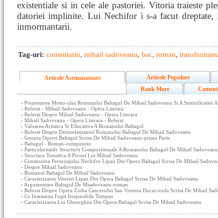
existentiale si in cele ale pastoriei. Vitoria traieste pl
datoriei implinite. Lui Nechifor i s-a facut dreptate, 
inmormantarii.
Tag-uri:
comentariu
,
mihail sadoveanu
,
bac
,
roman
,
transhumant
Articole Populare
Articole Asemanatoare
Rank Mare
Coment
-
Prezentarea Motto-ului Romanului Baltagul De Mihail Sadoveanu Si A Semnificatiei A
-
Referat - Mihail Sadoveanu - Opera Literara
-
Referat Despre Mihail Sadoveanu - Opera Literara
-
Mihail Sadoveanu - Opera Literara - Referat
-
Valoarea Artistica Si Educativa A Romanului Baltagul
-
Referat Despre Deznodamantul Romanului Baltagul De Mihail Sadoveanu
-
Geneza Operei Baltagul Scrisa De Mihail Sadoveanu-prima Parte
-
Baltagul - Roman-compunere
-
Particularitatile Structurii Compozitionale A Romanului Baltagul De Mihail Sadoveanu
-
Structura Tematica A Prozei Lui Mihail Sadoveanu
-
Construirea Personajului Nechifor Lipan Din Opera Baltagul Scrisa De Mihail Sadove
-
Despre Mihail Sadoveanu
-
Romanul Baltagul De Mihail Sadoveanu
-
Caracterizarea Vitoriei Lipan Din Opera Baltagul Scrisa De Mihail Sadoveanu
-
Argumentare Baltagul De Msadoveanu-roman
-
Referat Despre Opera Zodia Cancerului Sau Vremea Ducai-voda Scrisa De Mihail Sad
-
Ce Inseamna Fugit Irreparabile Tempus
-
Caracterizarea Lui Gheorghita Din Opera Baltagul Scrisa De Mihail Sadoveanu