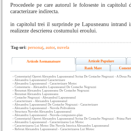
Procedeele pe care autorul le foloseste in capitolul do
caracterizare indirecta.
in capitolul trei il surprinde pe Lapusneanu intrand in
realizeze descrierea costumului eroului.
Tag-uri:
personaj
,
autor
,
nuvela
Articole Populare
Articole Asemanatoare
Rank Mare
Coment
-
Comentariul Operei Alexandru Lapusneanul Scrisa De Costache Negruzzi - A Doua Pa
-
Alexandru Lapusneanul Caracterizare
-
Alexandru Lapusneanul - Caracterizare Motoc
-
Comentariu - Alexandru Lapusneanul De Costache Negruzzi
-
Rezumat Alexandru Lapusneanu De Costache Negruzzi
-
Rezumat Alexandru Lapusneanu
-
Costache Negruzzi - Alexandrul Lapusneanul
-
Caracterizare - Alexandru Lapusneanul
-
Alexandru Lapusneanul De Costache Negruzzi - Caracterizare
-
Alexandru Lapusneanul - Nuvela Polivalenta
-
Structura Nuvelei Alexandru Lapusneanul
-
Alexandru Lapusneanul - Nuvela-compunere-plan
-
Comentariul Operei Alexandru Lapusneanul Scrisa De Costache Negruzzi - Prima Part
-
Alexandru Lapusneanul - Caracterizarea Lui Motoc
-
Caracterizarea Lui Motoc Din Nuvela Istorica Alexandru Lapusneanul
-
Referat Alexandru Lapusneanul - Caracterizarea Lui Motoc