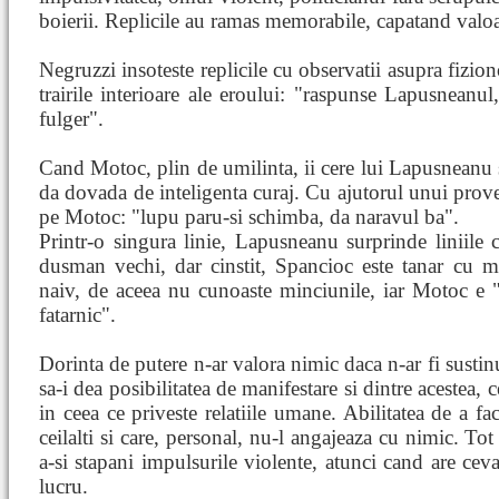
boierii. Replicile au ramas memorabile, capatand valoa
Negruzzi insoteste replicile cu observatii asupra fizion
trairile interioare ale eroului: "raspunse Lapusneanul
fulger".
Cand Motoc, plin de umilinta, ii cere lui Lapusneanu 
da dovada de inteligenta curaj. Cu ajutorul unui prov
pe Motoc: "lupu paru-si schimba, da naravul ba".
Printr-o singura linie, Lapusneanu surprinde liniile ca
dusman vechi, dar cinstit, Spancioc este tanar cu mu
naiv, de aceea nu cunoaste minciunile, iar Motoc e "i
fatarnic".
Dorinta de putere n-ar valora nimic daca n-ar fi sustinut
sa-i dea posibilitatea de manifestare si dintre acestea, 
in ceea ce priveste relatiile umane. Abilitatea de a fa
ceilalti si care, personal, nu-l angajeaza cu nimic. Tot
a-si stapani impulsurile violente, atunci cand are cev
lucru.