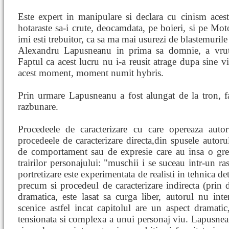
Este expert in manipulare si declara cu cinism acest
hotaraste sa-i crute, deocamdata, pe boieri, si pe Moto
imi esti trebuitor, ca sa ma mai usurezi de blastemuril
Alexandru Lapusneanu in prima sa domnie, a vrut
Faptul ca acest lucru nu i-a reusit atrage dupa sine 
acest moment, moment numit hybris.
Prin urmare Lapusneanu a fost alungat de la tron, fa
razbunare.
Procedeele de caracterizare cu care opereaza auto
procedeele de caracterizare directa,din spusele autorul
de comportament sau de expresie care au insa o greu
trairilor personajului: "muschii i se suceau intr-un ra
portretizare este experimentata de realisti in tehnica de
precum si procedeul de caracterizare indirecta (prin 
dramatica, este lasat sa curga liber, autorul nu inte
scenice astfel incat capitolul are un aspect dramatic
tensionata si complexa a unui personaj viu. Lapusnean