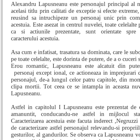
Alexandru Lapusneanu este personajul principal al n
acelasi titlu prin calitati de exceptie si efecte extreme
reusind sa intruchipeze un personaj unic prin comp
acestuia. Este asezat in centrul nuvelei, toate celelalte
ca si actiunile prezentate, sunt orientate spre r
caracterului acestuia.
Asa cum e infatisat, trasatura sa dominata, care le su
pe toate celelalte, este dorinta de putere, de a o cuceri 
Erou romantic, Lapusneanu este alcatuit din puter
personaj except
ional, ce actioneaza in imprejurari 
personajul, de-a lungul celor patru capitole, din mome
clipa mortii. Tot ceea ce se intampla in aceasta nuve
Lapusneanu.
Astfel in capitolul I Lapusneanu este prezentat de ca
amanuntit, conducandu-ne astfel in mijlocul star
Caracterizarea acestuia este facuta inderect ,Negruzzi
de caracterizare astfel personajul relevandu-si propriil
gesturilor, al gandurilor. Se observa ca Lapusneanu vo