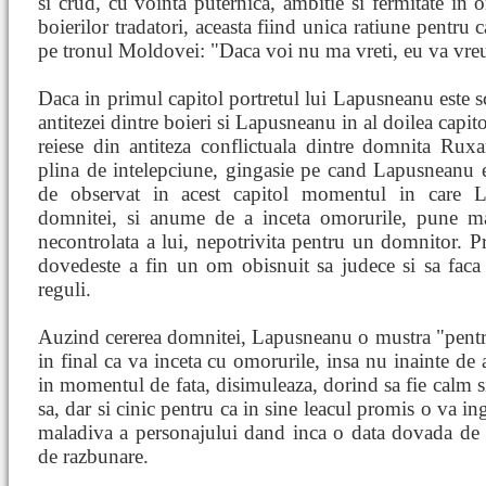
si crud, cu vointa puternica, ambitie si fermitate in 
boierilor tradatori, aceasta fiind unica ratiune pentru 
pe tronul Moldovei: "Daca voi nu ma vreti, eu va vre
Daca in primul capitol portretul lui Lapusneanu este s
antitezei dintre boieri si Lapusneanu in al doilea capit
reiese din antiteza conflictuala dintre domnita Ru
plina de intelepciune, gingasie pe cand Lapusneanu e 
de observat in acest capitol momentul in care La
domnitei, si anume de a inceta omorurile, pune ma
necontrolata a lui, nepotrivita pentru un domnitor. P
dovedeste a fin un om obisnuit sa judece si sa faca 
reguli.
Auzind cererea domnitei, Lapusneanu o mustra "pentr
in final ca va inceta cu omorurile, insa nu inainte de 
in momentul de fata, disimuleaza, dorind sa fie calm si 
sa, dar si cinic pentru ca in sine leacul promis o va in
maladiva a personajului dand inca o data dovada de cr
de razbunare.