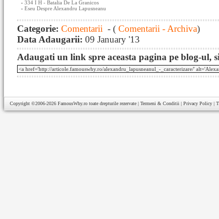
-
334 I H - Batalia De La Granicos
-
Eseu Despre Alexandru Lapusneanu
Categorie:
Comentarii
- (
Comentarii - Archiva
)
Data Adaugarii:
09 January '13
Adaugati un link spre aceasta pagina pe blog-ul, si
Copyright ©2006-2026
FamousWhy.ro
toate drepturile rezervate |
Termeni & Conditii
|
Privacy Policy
|
T