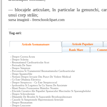
— blocajele articulare, în particular la genunchi, ca
unui corp străin;
sursa imaginii - freeschoolclipart.com
Tag-uri:
Articole Populare
Articole Asemanatoare
Rank Mare
Coment
-
Despre Coreea Acuta
-
Despre Sclerita
-
Reumatismul Cardioarticular Acut
-
Perioada De Stare
-
Despre Simptom
-
Prevenirea Si Tratamentul Reumatismului Cardioarticular
-
Despe Spasmofilie
-
Notiuni Despre Invazie Din Punct De Vedere Medical
-
Ce Este Oftalmia Electrica
-
Despre Streptococ - Ce Este Streptococul
-
Ipohondria Si Legatura Sa Cu Starea De Anxietate
-
Masti Pentru Frumusetea Mainilor Noastre
-
Efectele Curative Ale Papadiei Spanacului Macrisului Si Sparanghelului
-
Despre Sclerodermie
-
Dilatatiile De Bronhii Si Supuratiile Bronhopulmonare
-
Cauzele Si Simptomele Hipertensiunii Arteriale
-
Despre Reumatism
-
Despre Leucoree