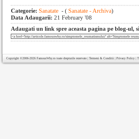
Categorie:
Sanatate
- (
Sanatate - Archiva
)
Data Adaugarii:
21 February '08
Adaugati un link spre aceasta pagina pe blog-ul, si
Copyright ©2006-2026
FamousWhy.ro
toate drepturile rezervate |
Termeni & Conditii
|
Privacy Policy
|
T