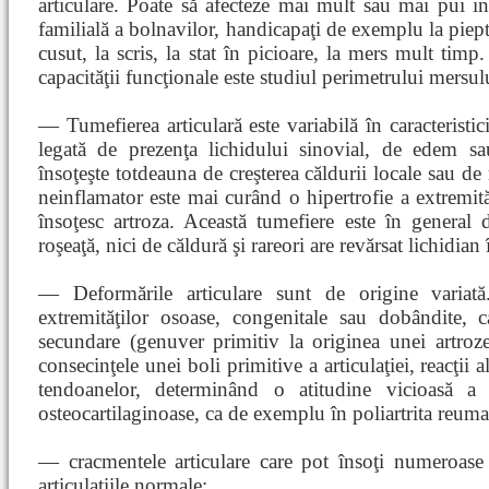
articulare. Poate să afecteze mai mult sau mai pui in
familială a bolnavilor, handicapaţi de exemplu la pieptă
cusut, la scris, la stat în picioare, la mers mult timp
capacităţii funcţionale este studiul perimetrului mersul
— Tumefierea articulară este variabilă în caracteristici
legată de prezenţa lichidului sinovial, de edem sau
însoţeşte totdeauna de creşterea căldurii locale sau de 
neinflamator este mai curând o hipertrofie a extremităţ
însoţesc artroza. Această tumefiere este în general 
roşeaţă, nici de căldură şi rareori are revărsat lichidian î
— Deformările articulare sunt de origine variată
extremităţilor osoase, congenitale sau dobândite, 
secundare (genuver primitiv la originea unei artroz
consecinţele unei boli primitive a articulaţiei, reacţii 
tendoanelor, determinând o atitudine vicioasă a art
osteocartilaginoase, ca de exemplu în poliartrita reuma
— cracmentele articulare care pot însoţi numeroase a
articulaţiile normale;