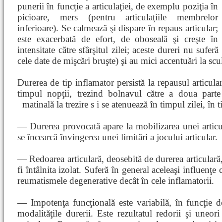
punerii în funcţie a articulaţiei, de exemplu poziţia în
picioare, mers (pentru articulaţiile membrelor
inferioare). Se calmează şi dispare în repaus articular;
este exacerbată de efort, de oboseală şi creşte în
intensitate către sfârşitul zilei; aceste dureri nu sufe
cele date de mişcări bruşte) şi au mici accentuări la scu
Durerea de tip inflamator persistă la repausul articula
timpul nopţii, trezind bolnavul către a doua parte
matinală la trezire s
i se atenuează în timpul zilei, în t
— Durerea provocată apare la mobilizarea unei articul
se încearcă învingerea unei limitări a jocului articular.
— Redoarea articulară, deosebită de durerea articulară,
fi întâlnita izolat. Suferă în general aceleaşi influenţe 
reumatismele degenerative decât în cele inflamatorii.
— Impotenţa funcţională este variabilă, în funcţie de 
modalităţile durerii. Este rezultatul redorii şi uneori 