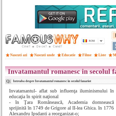
ROM
Nascuti azi
Nascuti unde
Educatie
Filme
Liste
M
Invatamantul romanesc in secolul f
Q:
Intreaba despre Invatamantul romanesc in secolul fanariot
Invatamantul- aflat sub influenţa iluminismului în
educaţia în spirit naţional
- în Ţara Românească, Academia domnească
sprijinită în 1749 de Grigore al II-lea Ghica. în 1776
Alexandru Ipsdanti a reorganizat-o;