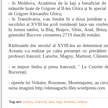
- în Moldova, Academia de la Iaşi a benaficiat de
măsurile luate de Grigore al II-lea Ghica şi în special
de Grigore Alexandru Ghica;
- în Transilvania, s-au fondat în a doua jumătate a
secolului al XVIII lea şcoli româneşti laice sau confesi
în lumea satelor, la Blaj, Braşov, Sibiu, Arad, Beiuş.
generalul Buccow consemna 2719 dascăli români.
Războaiele din secolul al XVIII-lea au determinat un 
Aceasta s-a realizat pe calea prezenţei cu precăder
profesori francezi: Laroche, Magny, Martinet, Climer
- se impun limba şi presa franceză; " Le Courier de 
Bucureşti;
- operele lui Voltaire, Rousseau, Montesquieu, au circul
sursa imaginii http://elenaagachi.files.wordpress.com
Tag-uri:
razboi
,
voievod
,
tara
,
regi
,
domnie
,
cultura