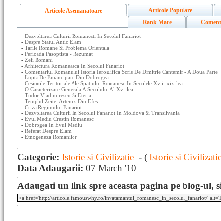
Articole Populare
Articole Asemanatoare
Rank Mare
Coment
-
Dezvoltarea Culturii Romanesti In Secolul Fanariot
-
Despre Statul Antic Elam
-
Tarile Romane Si Problema Orientala
-
Perioada Pasoptista - Rezumat
-
Zeii Romani
-
Arhitectura Romaneasca In Secolul Fanariot
-
Comentariul Romanului Istoria Ieroglifica Scris De Dimitrie Cantemir - A Doua Parte
-
Lupta De Emancipare Din Dobrogea
-
Cesiunile Teritoriale Ale Spatiului Romanesc In Secolele Xviii-xix-lea
-
O Caracterizare Generala A Secolului Al Xvi-lea
-
Tudor Vladimirescu Si Eteria
-
Templul Zeitei Artemis Din Efes
-
Criza Regimului Fanariot
-
Dezvoltarea Culturii In Secolul Fanariot In Moldova Si Transilvania
-
Evul Mediu Crestin Romanesc
-
Dobrogea In Evul Mediu
-
Referat Despre Elam
-
Etnogeneza Romanilor
Categorie:
Istorie si Civilizatie
- (
Istorie si Civilizati
Data Adaugarii:
07 March '10
Adaugati un link spre aceasta pagina pe blog-ul, si