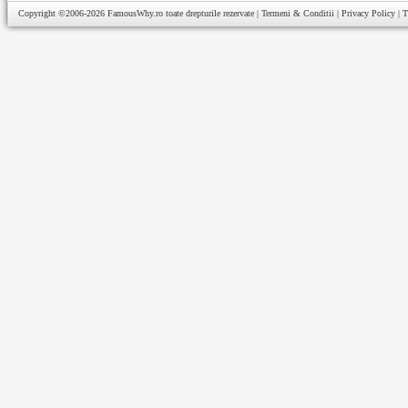
Copyright ©2006-2026
FamousWhy.ro
toate drepturile rezervate |
Termeni & Conditii
|
Privacy Policy
|
T