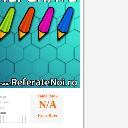
Fame Rank
stics:
N/A
ts: 2,483
s:
0
Riser
Fame Riser