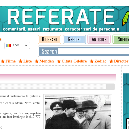
ROM
Filme
Liste
Monden
Citate Celebre
Zodiac
Director
emnat instaurarea la putere a
re Groza şi Stalin, Nord-Vestul
e agrare; au fost expropriate
e au fost împărţite la 917.777
5)