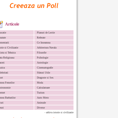
Articole
ucatie
Planuri de Lectie
natate
Referate
mentarii
Ce Inseamna
orie si Civilizatie
Arhitectura Navala
iinta si Tehnica
Filozofie
ata Religioasa
Psihologie
aceri
Astrologie
zica
Cinematografie
lebritati
Sfaturi Utile
ort
Dragoste si Sex
mea Femeilor
Moda
stronomie
Calculatoare
ternet
Turism
mea Barbatilor
Auto Moto
curi
Animale
euri
Diverse
- arhiva istorie si civilizatie