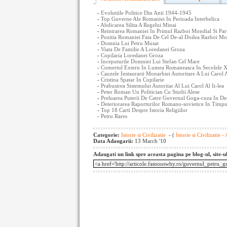
-
Evolutiile Politice Din Anii 1944-1945
-
Top Guverne Ale Romaniei In Perioada Interbelica
-
Abdicarea Silita A Regelui Minai
-
Reintrarea Romaniei In Primul Razboi Mondial Si Part
-
Pozitia Romaniei Fata De Cel De-al Doilea Razboi Mo
-
Domnia Lui Petru Musat
-
Viata De Familie A Loredanei Groza
-
Copilaria Loredanei Groza
-
Inceputurile Domniei Lui Stefan Cel Mare
-
Comertul Extern In Lumea Romaneasca In Secolele X
-
Cauzele Instaurarii Monarhiei Autoritare A Lui Carol A
-
Cristina Spatar In Copilarie
-
Prabusirea Sistemului Autoritar Al Lui Carol Al Ii-lea
-
Peter Roman Un Politician Cu Studii Alese
-
Preluarea Puterii De Catre Guvernul Goga-cuza In D
-
Deteriorarea Raporturilor Romano-sovietice In Timpu
-
Top 18 Carti Despre Istoria Religiilor
-
Petru Rares
Categorie:
Istorie si Civilizatie
- (
Istorie si Civilizatie -
Data Adaugarii:
13 March '10
Adaugati un link spre aceasta pagina pe blog-ul, site-u