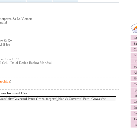
iciparea Sa La Victorie
ndial
Ed
iv Si Xv
Sa
l Ii-lea
Co
Ist
ecembrie 1937
St
l Celui De-al Doilea Razboi Mondial
Vi
Af
Mu
 Archiva
)
Ce
Sp
l sau forum-ul Dvs. :
Lu
Ga
In
Lu
Jo
Es