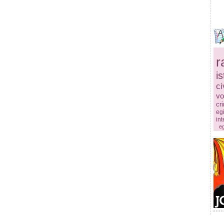
r
is
ci
vo
cr
egi
in
eg