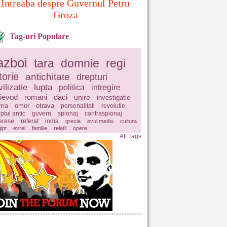
Intreaba despre Guvernul Petru
Groza
Tag-uri Populare
azboi
tara
domnie
regi
torie
antichitate
drepturi
vilizatie
lupta
politica
intregire
ievod
romani
daci
unire
investigatie
ima
omor
otrava
personalitati
revolutie
ptul antic
guvern
spionaj
contraspionaj
terese
referat
india
grecia
evul mediu
cultura
ipt
evrei
familie
relatii
opere
All Tags