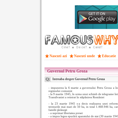
Nascuti azi
Nascuti unde
Educatie
Guvernul Petru Groza
Q:
Intreaba despre Guvernul Petru Groza
- impunerea la 6 martie a guvernului Petru Groza a îns
regimului comunist
- la 9 martie 1945, în urma unui schimb de telegrame înt
Transilvaniei a reintrat în stăpânirea României
- la 23 martie 1945 s-a decis realizarea unei reform
terenurile mai mari de 50 ha, in total 1.468.946 ha, car
familii ţărăneşti
- a suprimat libertatea presei
- a impus legea epurării aparatului de stat (30 martie 194