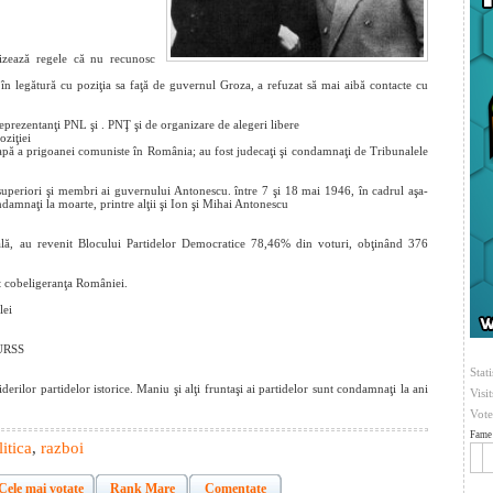
rtizează regele că nu recunosc
 în legătură cu poziţia sa faţă de guvernul Groza, a refuzat să mai aibă contacte cu
eprezentanţi PNL şi . PNŢ şi de organizare de alegeri libere
oziţiei
tapă a prigoanei comuniste în România; au fost judecaţi şi condamnaţi de Tribunalele
 superiori şi membri ai guvernului Antonescu. între 7 şi 18 mai 1946, în cadrul aşa-
ondamnaţi la moarte, printre alţii şi Ion şi Mihai Antonescu
rală, au revenit Blocului Partidelor Democratice 78,46% din voturi, obţinând 376
t cobeligeranţa României.
lei
 URSS
Stati
rilor partidelor istorice. Maniu şi alţi fruntaşi ai partidelor sunt condamnaţi la ani
Visi
Vote
Fame 
litica
,
razboi
Cele mai votate
Rank Mare
Comentate