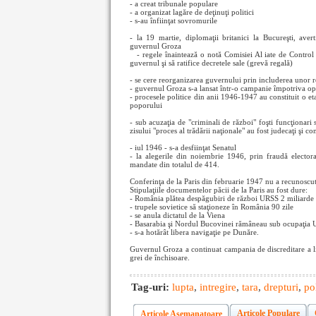
- a creat tribunale populare
- a organizat lagăre de deţinuţi politici
- s-au înfiinţat sovromurile
- la 19 martie, diplomaţii britanici la Bucureşti, ave
guvernul Groza
- regele înaintează o notă Comisiei Al
iate de Control
guvernul şi să ratifice decretele sale (grevă regală)
- se cere reorganizarea guvernului prin includerea unor r
- guvernul Groza s-a lansat într-o campanie împotriva op
- procesele politice din anii 1946-1947 au constituit o e
poporului
- sub acuzaţia de "criminali de război" foşti funcţionari
zisului "proces al trădării naţionale" au fost judecaţi şi c
- iul 1946 - s-a desfiinţat Senatul
- la alegerile din noiembrie 1946, prin fraudă electo
mandate din totalul de 414.
Conferinţa de la Paris din februarie 1947 nu a recunoscu
Stipulaţiile documentelor păcii de la Paris au fost dure:
- România plătea despăgubiri de război URSS 2 miliarde 
- trupele sovietice să staţioneze în România 90 zile
- se anula dictatul de la Viena
- Basarabia şi Nordul Bucovinei rămâneau sub ocupaţia
- s-a hotărât libera navigaţie pe Dunăre.
Guvernul Groza a continuat campania de discreditare a lide
grei de închisoare.
Tag-uri:
lupta
,
intregire
,
tara
,
drepturi
,
po
Articole Populare
Articole Asemanatoare