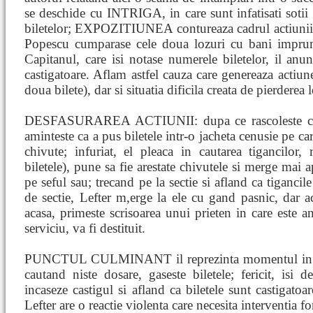
se deschide cu INTRIGA, in care sunt infatisati sotii
biletelor; EXPOZITIUNEA contureaza cadrul actiunii s
Popescu cumparase cele doua lozuri cu bani imprum
Capitanul, care isi notase numerele biletelor, il anun
castigatoare. Aflam astfel cauza care genereaza actiune
doua bilete), dar si situatia dificila creata de pierderea 
DESFASURAREA ACTIUNII: dupa ce rascoleste casa t
aminteste ca a pus biletele intr-o jacheta cenusie pe c
chivute; infuriat, el pleaca in cautarea tigancilor,
biletele), pune sa fie arestate chivutele si merge mai a
pe seful sau; trecand pe la sectie si afland ca tigancil
de sectie, Lefter m,erge la ele cu gand pasnic, dar ac
acasa, primeste scrisoarea unui prieten in care este a
serviciu, va fi destituit.
PUNCTUL CULMINANT il reprezinta momentul in care 
cautand niste dosare, gaseste biletele; fericit, isi
incaseze castigul si afland ca biletele sunt castigatoare
Lefter are o reactie violenta care necesita interventia fo