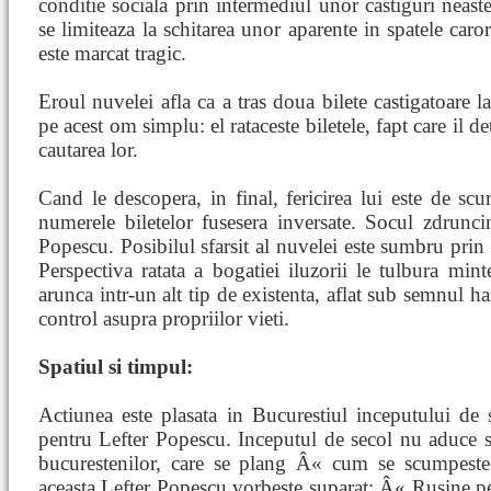
conditie sociala prin intermediul unor castiguri neast
se limiteaza la schitarea unor aparente in spatele caro
este marcat tragic.
Eroul nuvelei afla ca a tras doua bilete castigatoare l
pe acest om simplu: el rataceste biletele, fapt care il 
cautarea lor.
Cand le descopera, in final, fericirea lui este de scu
numerele biletelor fusesera inversate. Socul zdruncin
Popescu. Posibilul sfarsit al nuvelei este sumbru prin 
Perspectiva ratata a bogatiei iluzorii le tulbura minte
arunca intr-un alt tip de existenta, aflat sub semnul h
control asupra propriilor vieti.
Spatiul si timpul:
Actiunea este plasata in Bucurestiul inceputului de 
pentru Lefter Popescu. Inceputul de secol nu aduce s
bucurestenilor, care se plang Â« cum se scumpeste
aceasta Lefter Popescu vorbeste suparat: Â« Rusine pe