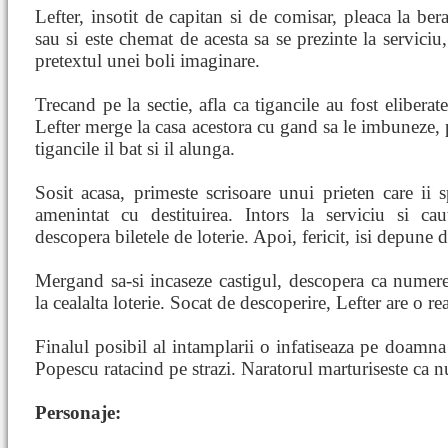
Lefter, insotit de capitan si de comisar, pleaca la bera
sau si este chemat de acesta sa se prezinte la serviciu
pretextul unei boli imaginare.
Trecand pe la sectie, afla ca tigancile au fost eliberat
Lefter merge la casa acestora cu gand sa le imbuneze, p
tigancile il bat si il alunga.
Sosit acasa, primeste scrisoare unui prieten care ii 
amenintat cu destituirea. Intors la serviciu si c
descopera biletele de loterie. Apoi, fericit, isi depune 
Mergand sa-si incaseze castigul, descopera ca numerel
la cealalta loterie. Socat de descoperire, Lefter are o re
Finalul posibil al intamplarii o infatiseaza pe doamna
Popescu ratacind pe strazi. Naratorul marturiseste ca n
Personaje: