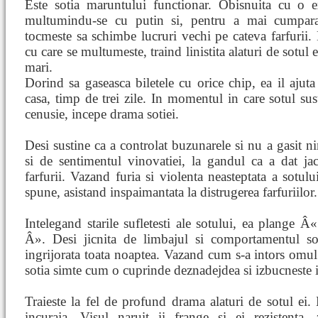
Este sotia maruntului functionar. Obisnuita cu o e
multumindu-se cu putin si, pentru a mai cumpar
tocmeste sa schimbe lucruri vechi pe cateva farfurii. 
cu care se multumeste, traind linistita alaturi de sotul
mari.
Dorind sa gaseasca biletele cu orice chip, ea il ajuta
casa, timp de trei zile. In momentul in care sotul sust
cenusie, incepe drama sotiei.
Desi sustine ca a controlat buzunarele si nu a gasit n
si de sentimentul vinovatiei, la gandul ca a dat ja
farfurii. Vazand furia si violenta neasteptata a sotulu
spune, asistand inspaimantata la distrugerea farfuriilor.
Intelegand starile sufletesti ale sotului, ea plange Â«
Â». Desi jicnita de limbajul si comportamentul sotu
ingrijorata toata noaptea. Vazand cum s-a intors omul 
sotia simte cum o cuprinde deznadejdea si izbucneste i
Traieste la fel de profund drama alaturi de sotul ei. 
incuraja. Visul naruit ii frange si ei rezistenta