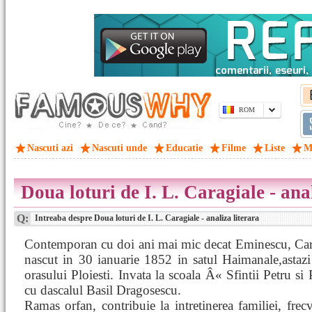
ROM
Nascuti azi
Nascuti unde
Educatie
Filme
Liste
M
Doua loturi de I. L. Caragiale - ana
Q:
Intreaba despre Doua loturi de I. L. Caragiale - analiza literara
Contemporan cu doi ani mai mic decat Eminescu, Cara
nascut in 30 ianuarie 1852 in satul Haimanale,astazi 
orasului Ploiesti. Invata la scoala Â« Sfintii Petru si
cu dascalul Basil Dragosescu.
Ramas orfan, contribuie la intretinerea familiei, frec