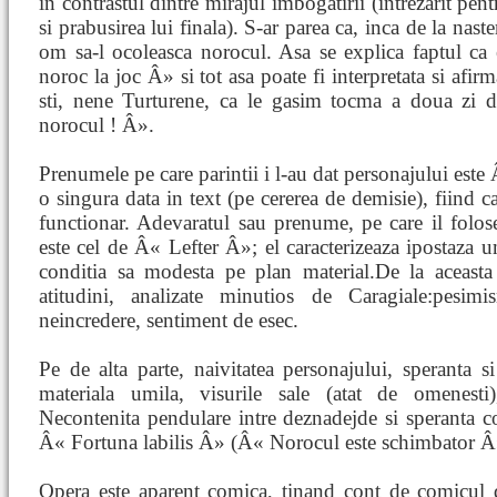
in contrastul dintre mirajul imbogatirii (intrezarit pen
si prabusirea lui finala). S-ar parea ca, inca de la naste
om sa-l ocoleasca norocul. Asa se explica faptul ca
noroc la joc Â» si tot asa poate fi interpretata si afi
sti, nene Turturene, ca le gasim tocma a doua zi 
norocul ! Â».
Prenumele pe care parintii i l-au dat personajului este
o singura data in text (pe cererea de demisie), fiind ca
functionar. Adevaratul sau prenume, pe care il folose
este cel de Â« Lefter Â»; el caracterizeaza ipostaza 
conditia sa modesta pe plan material.De la aceasta 
atitudini, analizate minutios de Caragiale:pesimis
neincredere, sentiment de esec.
Pe de alta parte, naivitatea personajului, speranta si
materiala umila, visurile sale (atat de omenesti),
Necontenita pendulare intre deznadejde si speranta 
Â« Fortuna labilis Â» (Â« Norocul este schimbator Â
Opera este aparent comica, tinand cont de comicul de 