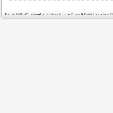
Copyright ©2006-2026
FamousWhy.ro
toate drepturile rezervate |
Termeni & Conditii
|
Privacy Policy
|
T