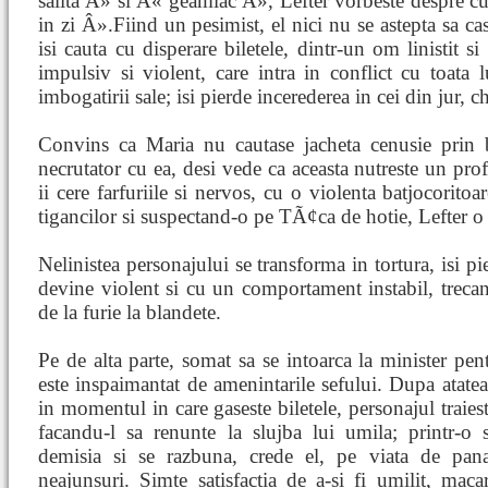
salita Â» si Â« geamlac Â», Lefter vorbeste despre c
in zi Â».Fiind un pesimist, el nici nu se astepta sa c
isi cauta cu disperare biletele, dintr-un om linistit s
impulsiv si violent, care intra in conflict cu toata
imbogatirii sale; isi pierde incerederea in cei din jur, chi
Convins ca Maria nu cautase jacheta cenusie prin 
necrutator cu ea, desi vede ca aceasta nutreste un pr
ii cere farfuriile si nervos, cu o violenta batjocoritoa
tigancilor si suspectand-o pe TÃ¢ca de hotie, Lefter o l
Nelinistea personajului se transforma in tortura, isi pi
devine violent si cu un comportament instabil, trecan
de la furie la blandete.
Pe de alta parte, somat sa se intoarca la minister pent
este inspaimantat de amenintarile sefului. Dupa atatea
in momentul in care gaseste biletele, personajul traiest
facandu-l sa renunte la slujba lui umila; printr-o sc
demisia si se razbuna, crede el, pe viata de pana
neajunsuri. Simte satisfactia de a-si fi umilit, maca