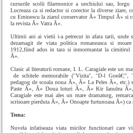
cursurile scolii filarmonice a unchiului sau, Iorgu 
Lucreaza ca si redactor si corector la diverse ziare, 
cu Eminescu la ziarul conservator Â« Timpul Â» si 
la revista Â« Vatra Â».
Ultimii ani ai vietii i-a petrecut in afara tarii, unde s
dezamagit de viata politica romaneasca si moare
1912,fiind adus in tara si inmormantat la cimitirul
Â».
Clasic al literaturii romane, I. L. Caragiale este un m
de schitele memorabile ("Vizita", "D-l Goeâ€¦", 
pedagog de scoala noua Â», Â« La Peles Â», etc.) si
Paste Â», Â« Doua loturi Â», Â« Kir Ianulea Â»
Caragiale este mai ales un mare dramaturg, remarc
scrisoare pierduta Â», Â« Onoapte furtunoasa Â») ca
Tema:
Nuvela infatiseaza viata micilor functionari care v