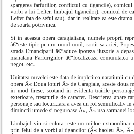
spargerea farfuriilor, conflictul cu tigancile), comicul
vorbi a lui Lefter, limbajul tigancilor), comicul de ca
Lefter fata de seful sau), dar in realitate ea este dram
de soarta potrivnica.
Si in aceasta opera caragialiana, numele proprii rep
â€“este tipic pentru omul umil, sortit saraciei; Po
strada Emanciparii â€“aduce ipoteza iluzorie a depasi
mahalaua Farfurigiilor â€“localizeaza comunitatea t
negot, etc..
Unitatea nuvelei este data de impletirea naratiunii cu d
opera Â« Doua loturi Â» de Caragiale, aceste doua m
in mod firesc, scotand in evidenta trairile personajelo
exterioare, tresaturile de caracter. Descrierea apare ra
personaje sau locuri,fara a avea un rol semnificativ in
diminetii umede si neguroase Â», Â« usa sarmanei loc
Limbajul viu si colorat este un mijloc extraordinar d
prin felul de a vorbi al tigancilor (Â« haoleu Â», 