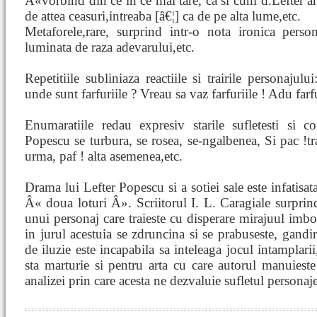
Â«vorbind din ce in ce mai tare, ca si cum d.Lefter a
de attea ceasuri,intreaba [â€¦] ca de pe alta lume,etc.
Metaforele,rare, surprind intr-o nota ironica personaj
luminata de raza adevarului,etc.
Repetitiile subliniaza reactiile si trairile personajul
unde sunt farfuriile ? Vreau sa vaz farfuriile ! Adu farfur
Enumaratiile redau expresiv starile sufletesti si
Popescu se turbura, se rosea, se-ngalbenea, Si pac !tra
urma, paf ! alta asemenea,etc.
Drama lui Lefter Popescu si a sotiei sale este infatisat
Â« doua loturi Â». Scriitorul I. L. Caragiale surprinde 
unui personaj care traieste cu disperare mirajuul imbog
in jurul acestuia se zdruncina si se prabuseste, gandir
de iluzie este incapabila sa inteleaga jocul intamplari
sta marturie si pentru arta cu care autorul manuieste
analizei prin care acesta ne dezvaluie sufletul personaje