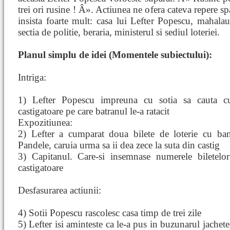
trei ori rusine ! Â». Actiunea ne ofera cateva repere sp
insista foarte mult: casa lui Lefter Popescu, mahalaua
sectia de politie, beraria, ministerul si sediul loteriei.
Planul simplu de idei (Momentele subiectului):
Intriga:
1) Lefter Popescu impreuna cu sotia sa cauta cu 
castigatoare pe care batranul le-a ratacit
Expozitiunea:
2) Lefter a cumparat doua bilete de loterie cu ba
Pandele, caruia urma sa ii dea zece la suta din castig
3) Capitanul. Care-si insemnase numerele biletelor
castigatoare
Desfasurarea actiunii:
4) Sotii Popescu rascolesc casa timp de trei zile
5) Lefter isi aminteste ca le-a pus in buzunarul jachetei