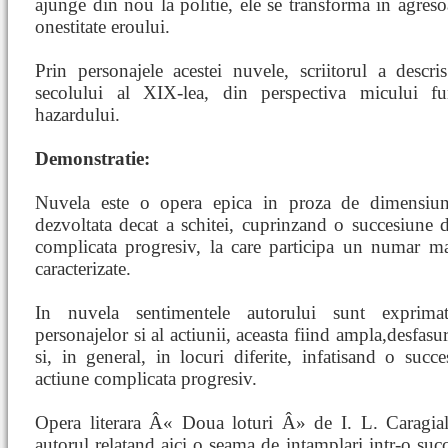
ajunge din nou la politie, ele se transforma in agresoa
onestitate eroului.
Prin personajele acestei nuvele, scriitorul a descr
secolului al XIX-lea, din perspectiva micului fu
hazardului.
Demonstratie:
Nuvela este o opera epica in proza de dimensiu
dezvoltata decat a schitei, cuprinzand o succesiune d
complicata progresiv, la care participa un numar 
caracterizate.
In nuvela sentimentele autorului sunt exprimat
personajelor si al actiunii, aceasta fiind ampla,desfas
si, in general, in locuri diferite, infatisand o succ
actiune complicata progresiv.
Opera literara Â« Doua loturi Â» de I. L. Caragial
autorul relatand aici o seama de intamplari intr-o su