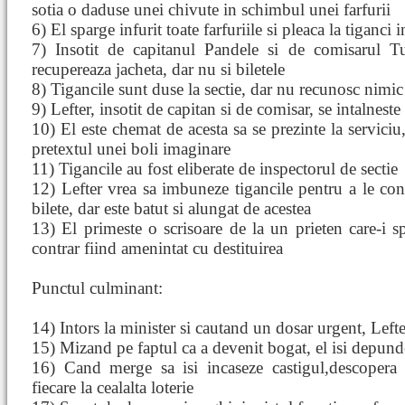
sotia o daduse unei chivute in schimbul unei farfurii
6) El sparge infurit toate farfuriile si pleaca la tiganci 
7) Insotit de capitanul Pandele si de comisarul 
recupereaza jacheta, dar nu si biletele
8) Tigancile sunt duse la sectie, dar nu recunosc nimic
9) Lefter, insotit de capitan si de comisar, se intalneste
10) El este chemat de acesta sa se prezinte la serviciu
pretextul unei boli imaginare
11) Tigancile au fost eliberate de inspectorul de sectie
12) Lefter vrea sa imbuneze tigancile pentru a le con
bilete, dar este batut si alungat de acestea
13) El primeste o scrisoare de la un prieten care-i s
contrar fiind amenintat cu destituirea
Punctul culminant:
14) Intors la minister si cautand un dosar urgent, Lefte
15) Mizand pe faptul ca a devenit bogat, el isi depun
16) Cand merge sa isi incaseze castigul,descopera 
fiecare la cealalta loterie