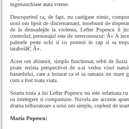
ingenunchiase atata vreme.
Descoperind ca, de fapt, nu castigase nimic, compor
unui om lipsit de discernamant, innebunit de disperare
de la deznadejde la violenta, Lefter Popescu il jic
controlul; personajul este de nerecunoscut: Â« A incep
palmele peste ochi si cu pumnii in cap si sa trop
taraboiâ€¦ Â».
Acest om abisnuit, simplu functionar, orbit de iluzia
poate rezista perspectivei de a-si vedea visul naru
hazardului, care a hotarat ca el sa ramana un mare 
cum a fost toata viata.
Soarta trista a lui Lefter Popescu nu este infatisata c
cu intelegere si compasiune. Nuvela are accente aparen
drama tulburatoare a unui om simplu, coplesit de soart
Maria Popescu: