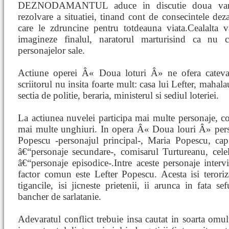
DEZNODAMANTUL aduce in discutie doua varian
rezolvare a situatiei, tinand cont de consecintele deza
care le zdruncine pentru totdeauna viata.Cealalta var
imagineze finalul, naratorul marturisind ca nu c
personajelor sale.
Actiune operei Â« Doua loturi Â» ne ofera cateva 
scriitorul nu insita foarte mult: casa lui Lefter, mahala
sectia de politie, beraria, ministerul si sediul loteriei.
La actiunea nuvelei participa mai multe personaje, co
mai multe unghiuri. In opera Â« Doua louri Â» pers
Popescu -personajul principal-, Maria Popescu, ca
â€“personaje secundare-, comisarul Turtureanu, celela
â€“personaje episodice-.Intre aceste personaje intervin
factor comun este Lefter Popescu. Acesta isi terorize
tigancile, isi jicneste prietenii, ii arunca in fata se
bancher de sarlatanie.
Adevaratul conflict trebuie insa cautat in soarta omu