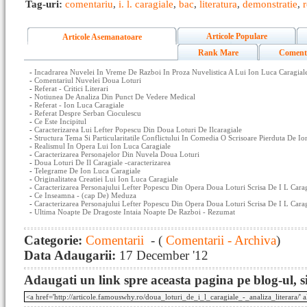
Tag-uri:
comentariu
,
i. l. caragiale
,
bac
,
literatura
,
demonstratie
,
Articole Populare
Articole Asemanatoare
Rank Mare
Coment
-
Incadrarea Nuvelei In Vreme De Razboi In Proza Nuvelistica A Lui Ion Luca Caragial
-
Comentariul Nuvelei Doua Loturi
-
Referat - Critici Literari
-
Notiunea De Analiza Din Punct De Vedere Medical
-
Referat - Ion Luca Caragiale
-
Referat Despre Serban Cioculescu
-
Ce Este Incipitul
-
Caracterizarea Lui Lefter Popescu Din Doua Loturi De Ilcaragiale
-
Structura Tema Si Particularitatile Conflictului In Comedia O Scrisoare Pierduta De I
-
Realismul In Opera Lui Ion Luca Caragiale
-
Caracterizarea Personajelor Din Nuvela Doua Loturi
-
Doua Loturi De Il Caragiale -caracterizarea
-
Telegrame De Ion Luca Caragiale
-
Originalitatea Creatiei Lui Ion Luca Caragiale
-
Caracterizarea Personajului Lefter Popescu Din Opera Doua Loturi Scrisa De I L Carag
-
Ce Inseamna - (cap De) Meduza
-
Caracterizarea Personajului Lefter Popescu Din Opera Doua Loturi Scrisa De I L Cara
-
Ultima Noapte De Dragoste Intaia Noapte De Razboi - Rezumat
Categorie:
Comentarii
- (
Comentarii - Archiva
)
Data Adaugarii:
17 December '12
Adaugati un link spre aceasta pagina pe blog-ul, si