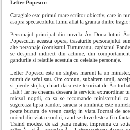
Lefter Popescu:
Caragiale este primul mare scriitor obiectiv, care in nu
asupra spectacolului lumii aflat la granita dintre tragic
Personajul principal din nuvela Â« Doua loturi Â» 
Popescu.In aceasta opera, trasaturile personajului sun
alte personaje (comisarul Turtureanu, capitanul Pandel
se desprind indirect din actiune, din comportamentu
gandurile si relatiile acestuia cu celelalte personaje.
Lefter Popescu este un slujbas marunt la un ministe
numit de seful sau. Om comun, subaltern umil, acce[ta
si pierde slujba, chiart daca este terorizat de Â« tur
Hait ! Iar ne cheama deseara la serviciu extraordinar t
miezul noptii, ca sa se recomande ministerului c
sugereaza lipsa banilor, saracia si umilinta; este nume
poate bucura de vreun castig in viata.Tocmai de aceea
unicul din viata eroului, cand se dovedeste a fi o fantas
Traind modest de azi pana maine, impreuna cu sotia