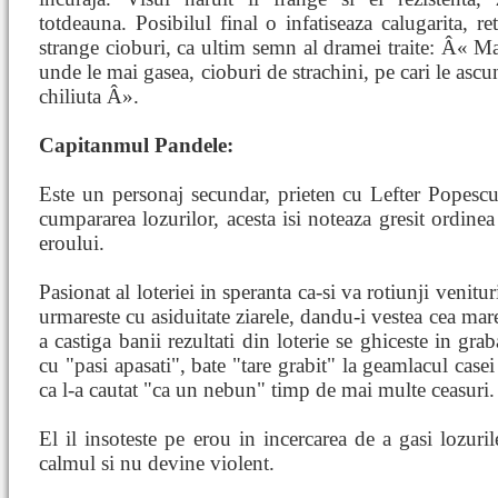
totdeauna. Posibilul final o infatiseaza calugarita, re
strange cioburi, ca ultim semn al dramei traite: Â« Mai
unde le mai gasea, cioburi de strachini, pe cari le asc
chiliuta Â».
Capitanmul Pandele:
Este un personaj secundar, prieten cu Lefter Popesc
cumpararea lozurilor, acesta isi noteaza gresit ordin
eroului.
Pasionat al loteriei in speranta ca-si va rotiunji venitur
urmareste cu asiduitate ziarele, dandu-i vestea cea mar
a castiga banii rezultati din loterie se ghiceste in gr
cu "pasi apasati", bate "tare grabit" la geamlacul case
ca l-a cautat "ca un nebun" timp de mai multe ceasuri.
El il insoteste pe erou in incercarea de a gasi lozuril
calmul si nu devine violent.