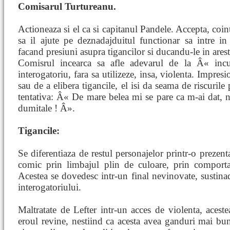
Comisarul Turtureanu.
Actioneaza si el ca si capitanul Pandele. Accepta, coin
sa il ajute pe deznadajduitul functionar sa intre in 
facand presiuni asupra tigancilor si ducandu-le in arest 
Comisrul incearca sa afle adevarul de la Â« inc
interogatoriu, fara sa utilizeze, insa, violenta. Impre
sau de a elibera tigancile, el isi da seama de riscurile
tentativa: Â« De mare belea mi se pare ca m-ai dat, 
dumitale ! Â».
Tigancile:
Se diferentiaza de restul personajelor printr-o prezen
comic prin limbajul plin de culoare, prin comporta
Acestea se dovedesc intr-un final nevinovate, sustina
interogatoriului.
Maltratate de Lefter intr-un acces de violenta, acest
eroul revine, nestiind ca acesta avea ganduri mai bun