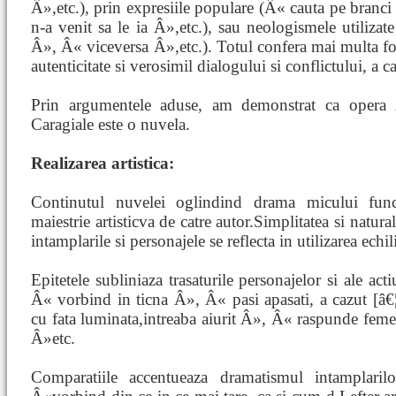
Â»,etc.), prin expresiile populare (Â« cauta pe bran
n-a venit sa le ia Â»,etc.), sau neologismele utiliza
Â», Â« viceversa Â»,etc.). Totul confera mai multa fort
autenticitate si verosimil dialogului si conflictului, a ca
Prin argumentele aduse, am demonstrat ca opera
Caragiale este o nuvela.
Realizarea artistica:
Continutul nuvelei oglindind drama micului funct
maiestrie artisticva de catre autor.Simplitatea si natura
intamplarile si personajele se reflecta in utilizarea echil
Epitetele subliniaza trasaturile personajelor si ale ac
Â« vorbind in ticna Â», Â« pasi apasati, a cazut [â
cu fata luminata,intreaba aiurit Â», Â« raspunde feme
Â»etc.
Comparatiile accentueaza dramatismul intamplar