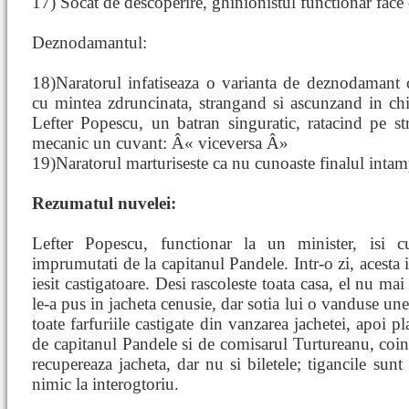
17) Socat de descoperire, ghinionistul functionar face 
Deznodamantul:
18)Naratorul infatiseaza o varianta de deznodamant
cu mintea zdruncinata, strangand si ascunzand in chil
Lefter Popescu, un batran singuratic, ratacind pe str
mecanic un cuvant: Â« viceversa Â»
19)Naratorul marturiseste ca nu cunoaste finalul intam
Rezumatul nuvelei:
Lefter Popescu, functionar la un minister, isi 
imprumutati de la capitanul Pandele. Intr-o zi, acesta i
iesit castigatoare. Desi rascoleste toata casa, el nu mai 
le-a pus in jacheta cenusie, dar sotia lui o vanduse une
toate farfuriile castigate din vanzarea jachetei, apoi pl
de capitanul Pandele si de comisarul Turtureanu, coint
recupereaza jacheta, dar nu si biletele; tigancile sunt
nimic la interogtoriu.