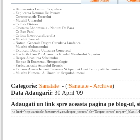
Rank Mare
Coment
-
Biomecanica Centurii Scapulare
-
Explicarea Notiunii De Prisnita
-
Caracteristicile Toracelui
-
Muschii Umarului
-
Ce Este Ftiriaza
-
Cavitatea Abdominala - Notiuni De Baza
-
Ce Este Fatul
-
Ce Este Electrocardiografia
-
Muschii Toracelui
-
Notiuni Generale Despre Circulatia Limfatica
-
Muschii Abdomenului
-
Explicatii Despre Utilizarea Compresei
-
Fracturile Care Pot Aparea La Nivelul Membrului Superior
-
Despre Alcatuirea Scheletului
-
Biopsia Si Examenul Histopatologic
-
Particularitatile Astmului Bronsic
-
Evitarea Aterosclerozei Coronare Si Aparitiei Unei Cardiopatii Ischemice
-
Muschii Humerali Ai Umarului Scapulohumeral
Categorie:
Sanatate
- (
Sanatate - Archiva
)
Data Adaugarii:
30 April '09
Adaugati un link spre aceasta pagina pe blog-ul, si