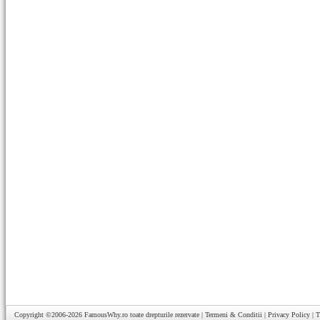
Copyright ©2006-2026
FamousWhy.ro
toate drepturile rezervate |
Termeni & Conditii
|
Privacy Policy
|
T