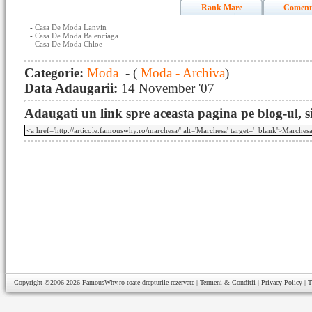
Rank Mare
Coment
-
Casa De Moda Lanvin
-
Casa De Moda Balenciaga
-
Casa De Moda Chloe
Categorie:
Moda
- (
Moda - Archiva
)
Data Adaugarii:
14 November '07
Adaugati un link spre aceasta pagina pe blog-ul, si
Copyright ©2006-2026
FamousWhy.ro
toate drepturile rezervate |
Termeni & Conditii
|
Privacy Policy
|
T