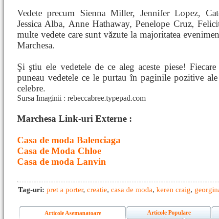
Vedete precum Sienna Miller, Jennifer Lopez, Cat
Jessica Alba, Anne Hathaway, Penelope Cruz, Felicit
multe vedete care sunt văzute la majoritatea evenimen
Marchesa.
Şi ştiu ele vedetele de ce aleg aceste piese! Fiecare
puneau vedetele ce le purtau în paginile pozitive ale
celebre.
Sursa Imaginii : rebeccabree.typepad.com
Marchesa Link-uri Externe :
Casa de moda Balenciaga
Casa de Moda Chloe
Casa de moda Lanvin
Tag-uri:
pret a porter
,
creatie
,
casa de moda
,
keren craig
,
georgi
Articole Populare
Articole Asemanatoare