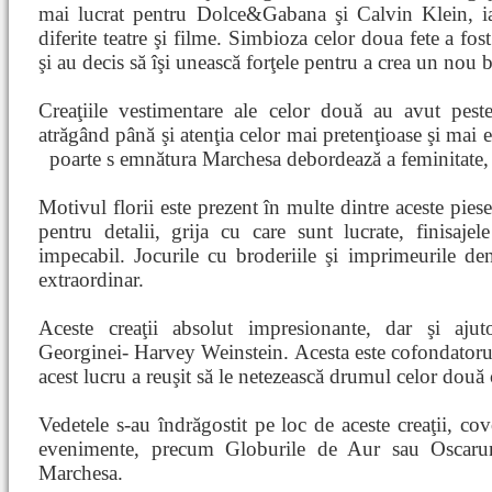
mai lucrat pentru Dolce&Gabana şi Calvin Klein, ia
diferite teatre şi filme. Simbioza celor doua fete a fos
şi au decis să îşi unească forţele pentru a crea un nou
Creaţiile vestimentare ale celor două au avut pes
atrăgând până şi atenţia celor mai pretenţioase şi mai 
poarte s
emnătura Marchesa debordează a feminitate, ele
Motivul florii este prezent în multe dintre aceste pies
pentru detalii, grija cu care sunt lucrate, finisajel
impecabil. Jocurile cu broderiile şi imprimeurile den
extraordinar.
Aceste creaţii absolut impresionante, dar şi ajut
Georginei- Harvey Weinstein. Acesta este cofondatorul
acest lucru a reuşit să le netezească drumul celor două c
Vedetele s-au îndrăgostit pe loc de aceste creaţii, cov
evenimente, precum Globurile de Aur sau Oscaruri
Marchesa.