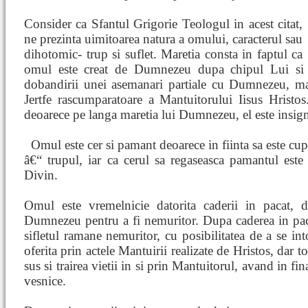
Consider ca Sfantul Grigorie Teologul in acest citat,
ne prezinta uimitoarea natura a omului, caracterul sau
dihotomic- trup si suflet. Maretia consta in faptul ca
omul este creat de Dumnezeu dupa chipul Lui si 
dobandirii unei asemanari partiale cu Dumnezeu, man
Jertfe rascumparatoare a Mantuitorului Iisus Hristo
deoarece pe langa maretia lui Dumnezeu, el este insign
Omul este cer si pamant deoarece in fiinta sa este cupr
â€“ trupul, iar ca cerul sa regaseasca pamantul est
Divin.
Omul este vremelnicie datorita caderii in pacat, 
Dumnezeu pentru a fi nemuritor. Dupa caderea in paca
sifletul ramane nemuritor, cu posibilitatea de a se in
oferita prin actele Mantuirii realizate de Hristos, dar t
sus si trairea vietii in si prin Mantuitorul, avand in fin
vesnice.