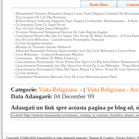
Rank Mare
Coment
-
Mesianismul Viziunea Dramatica Asupra Lumii Tenta Elegiaca Limbajul De Rezonanta 
-
Top Lacasuri De Cult Din Romania
-
Referat Despre Influenta Egiptului Antic Asupra Civilizatiilor Mediteraneene - A Patra 
-
Ce Inseamna Carte Cu Sapte Peceti
-
Top 18 Carti Despre Istoria Religiilor
-
Vivienne Westwood Designerul Decorat De Catre Regina Angliei
-
Comentariul Poeziei Mai Am Un Singur Dor Scrisa De Mihai Eminescu - A Treia Parte
-
Ion De Liviu Rebreanu - Caracterizarea Personajului Principal
-
Ce Este Imaginea Artistica
-
Moartea In Viziunea Omului Medieval
-
Subiectul Romanului Padurea Spanzuratilor Scris De Liviu Rebreanu-a Cincea Parte
-
Liviu Rebreanu - Creatorul Romanului Modern
-
Comentariu - Revedere De Mihai Eminescu
-
Caracterizarea Personajului Victor Petrini Din Opera Cel Mai Iubit Dintre Pamanteni 
-
Caracterizarea Personajului Ion Din Opera Ion Scrisa De Liviu Rebreanu - Prima Parte
-
Caracterizarea Personajului Ghita Din Opera Moara Cu Noroc Scrisa De Ioan Slavici-
-
Ce Este Antiteza
-
Comentariul Romanului Rascoala Scris De Liviu Rebreanu-prima Parte
Categorie:
Viata Religioasa
- (
Viata Religioasa - Arc
Data Adaugarii:
04 December '09
Adaugati un link spre aceasta pagina pe blog-ul, si
Copyright ©2006-2026
FamousWhy.ro
toate drepturile rezervate |
Termeni & Conditii
|
Privacy Policy
|
T