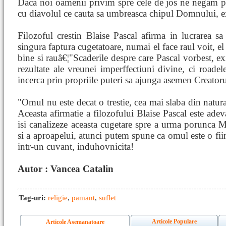
Daca noi oamenii privim spre cele de jos ne negam pro
cu diavolul ce cauta sa umbreasca chipul Domnului, e
Filozoful crestin Blaise Pascal afirma in lucrarea s
singura faptura cugetatoare, numai el face raul voit, el 
bine si rauâ€¦"Scaderile despre care Pascal vorbest, e
rezultate ale vreunei imperffectiuni divine, ci roadel
incerca prin propriile puteri sa ajunga asemen Creatoru
"Omul nu este decat o trestie, cea mai slaba din natura,
Aceasta afirmatie a filozofului Blaise Pascal este adev
isi canalizeze aceasta cugetare spre a urma porunca 
si a aproapelui, atunci putem spune ca omul este o fiin
intr-un cuvant, induhovnicita!
Autor : Vancea Catalin
Tag-uri:
religie
,
pamant
,
suflet
Articole Populare
Articole Asemanatoare