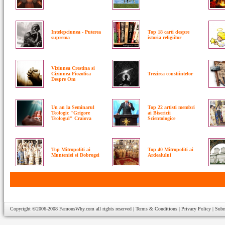
Intelepciunea - Puterea
Top 18 carti despre
suprema
istoria religiilor
Viziunea Crestina si
Ciziunea Fiozofica
Trezirea constiintelor
Despre Om
Un an la Seminarul
Top 22 artisti membri
Teologic "Grigore
ai Bisericii
Teologul" Craiova
Scientologice
Top Mitropoliti ai
Top 40 Mitropoliti ai
Munteniei si Dobrogei
Ardealului
Copyright ©2006-2008
FamousWhy.com
all rights reserved |
Terms & Conditions
|
Privacy Policy
|
Subm