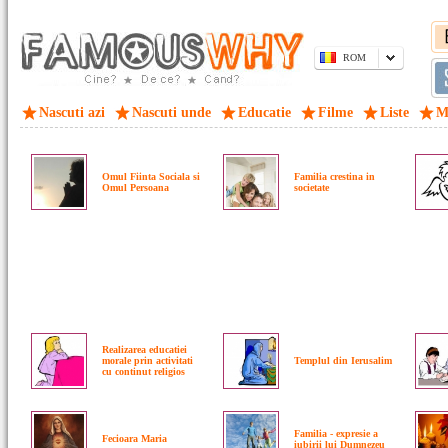
ROM
Nascuti azi
Nascuti unde
Educatie
Filme
Liste
M
Omul Fiinta Sociala si
Familia crestina in
Omul Persoana
societate
Realizarea educatiei
morale prin activitati
Templul din Ierusalim
cu continut religios
Familia - expresie a
Fecioara Maria
iubirii lui Dumnezeu