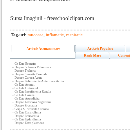
Sursa Imaginii - freeschoolclipart.com
Tag-uri:
mucoasa
,
inflamatie
,
respiratie
Articole Populare
Articole Asemanatoare
Rank Mare
Coment
-
Ce Este Bronsita
-
Despre Scleroza Pulmonara
-
Despre Traheita
-
Despre Sinuzita Frontala
-
Despre Coreea Acuta
-
Despre Poliomielita Anterioara Acuta
-
Ce Este Astmul
-
Ce Este Guturaiul
-
Ce Este Insuficienta Renala
-
Ce Este Coreea
-
Ce Este Apendicita
-
Despre Toxicoza Sugarului
-
Despre Prostatita
-
Gripa Si Bronsita Cronica
-
Ce Este Bartholinita
-
Despre Pericardita
-
Ce Este Epididimita
-
Despre Toxoplasmoza