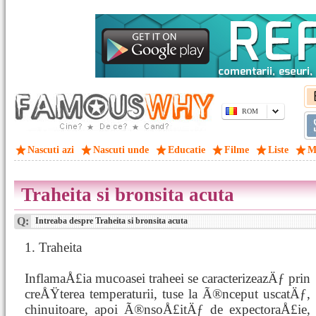
ROM
Nascuti azi
Nascuti unde
Educatie
Filme
Liste
M
Traheita si bronsita acuta
Q:
Intreaba despre Traheita si bronsita acuta
1. Traheita
InflamaÅ£ia mucoasei traheei se caracterizeazÄƒ prin
creÅŸterea temperaturii, tuse la Ã®nceput uscatÄƒ,
chinuitoare, apoi Ã®nsoÅ£itÄƒ de expectoraÅ£ie,