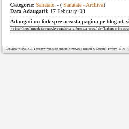
Categorie:
Sanatate
- (
Sanatate - Archiva
)
Data Adaugarii:
17 February '08
Adaugati un link spre aceasta pagina pe blog-ul, si
Copyright ©2006-2026
FamousWhy.ro
toate drepturile rezervate |
Termeni & Conditii
|
Privacy Policy
|
T