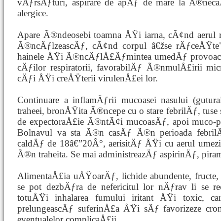
vÄƒrsÄƒturi, aspirare de apÄƒ de mare la Ã®nec
alergice.
Apare Ã®ndeosebi toamna ÅŸi iarna, cÃ¢nd aerul re
Ã®ncÄƒlzeascÄƒ, cÃ¢nd corpul â€žse rÄƒceÅŸte" 
hainele ÅŸi Ã®ncÄƒlÅ£Äƒmintea umedÄƒ provoacÄƒ
cÄƒilor respiratorii, favorabilÄƒ Ã®nmulÅ£irii mi
cÄƒi ÅŸi creÅŸterii virulenÅ£ei lor.
Continuare a inflamÄƒrii mucoasei nasului (guturai)
traheei, bronÅŸita Ã®ncepe cu o stare febrilÄƒ, tus
de expectoraÅ£ie Ã®ntÃ¢i mucoasÄƒ, apoi muco-pu
Bolnavul va sta Ã®n casÄƒ Ã®n perioada febri
caldÄƒ de 18â€”20Â°, aerisitÄƒ ÅŸi cu aerul umezit
Ã®n traheita. Se mai administreazÄƒ aspirinÄƒ, pira
AlimentaÅ£ia uÅŸoarÄƒ, lichide abundente, fructe,
se pot dezbÄƒra de nefericitul lor nÄƒrav li s
totuÅŸi inhalarea fumului iritant ÅŸi toxic, 
prelungeascÄƒ suferinÅ£a ÅŸi sÄƒ favorizeze croni
eventualelor complicaÅ£ii.