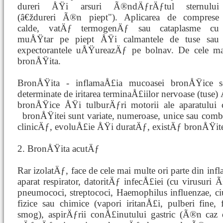
dureri ÅŸi arsuri Ã®ndÄƒrÄƒtul sternului
(â€ždureri Ã®n piept"). Aplicarea de comprese
calde, vatÄƒ termogenÄƒ sau cataplasme cu
muÅŸtar pe piept ÅŸi calmantele de tuse sau
expectorantele uÅŸureazÄƒ pe bolnav. De cele mai
bronÅŸita.
BronÅŸita - inflamaÅ£ia mucoasei bronÅŸice s
determinate de iritarea terminaÅ£iilor nervoase (tuse)
bronÅŸice ÅŸi tulburÄƒri motorii ale aparatului c
bronÅŸitei sunt variate, numeroase, unice sau com
clinicÄƒ, evoluÅ£ie ÅŸi duratÄƒ, existÄƒ bronÅŸite
2. BronÅŸita acutÄƒ
Rar izolatÄƒ, face de cele mai multe ori parte din i
aparat respirator, datoritÄƒ infecÅ£iei (cu virusuri 
pneumococi, streptococi, Haemophilus influenzae, ciu
fizice sau chimice (vapori iritanÅ£i, pulberi fin
smog), aspirÄƒrii conÅ£inutului gastric (Ã®n caz