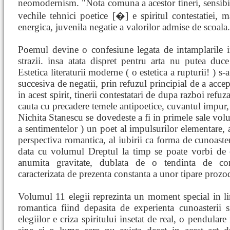
neomodernism. "Nota comuna a acestor tineri, sensibil
vechile tehnici poetice [�] e spiritul contestatiei, 
energica, juvenila negatie a valorilor admise de scoala.
Poemul devine o confesiune legata de intamplarile i
strazii. insa atata dispret pentru arta nu putea duc
Estetica literaturii moderne ( o estetica a rupturii! ) s
succesiva de negatii, prin refuzul principial de a acce
in acest spirit, tinerii contestatari de dupa razboi refuz
cauta cu precadere temele antipoetice, cuvantul impur,
Nichita Stanescu se dovedeste a fi in primele sale volu
a sentimentelor ) un poet al impulsurilor elementare, al
perspectiva romantica, al iubirii ca forma de cunoaster
data cu volumul Dreptul la timp se poate vorbi de 
anumita gravitate, dublata de o tendinta de conc
caracterizata de prezenta constanta a unor tipare prozod
Volumul 11 elegii reprezinta un moment special in lir
romantica fiind depasita de experienta cunoasterii si
elegiilor e criza spiritului insetat de real, o pendulare