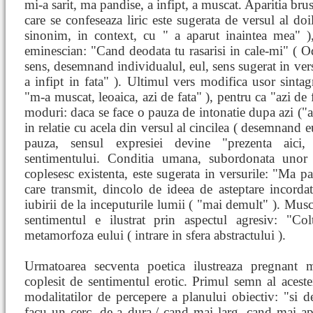
mi-a sarit, ma pandise, a infipt, a muscat. Aparitia bru
care se confeseaza liric este sugerata de versul al doi
sinonim, in context, cu " a aparut inaintea mea" 
eminescian: "Cand deodata tu rasarisi in cale-mi" ( Oda
sens, desemnand individualul, eul, sens sugerat in versu
a infipt in fata" ). Ultimul vers modifica usor sintag
"m-a muscat, leoaica, azi de fata" ), pentru ca "azi de 
moduri: daca se face o pauza de intonatie dupa azi ("az
in relatie cu acela din versul al cincilea ( desemnand eu
pauza, sensul expresiei devine "prezenta aici,
sentimentului. Conditia umana, subordonata unor s
coplesesc existenta, este sugerata in versurile: "Ma 
care transmit, dincolo de ideea de asteptare incordat
iubirii de la inceputurile lumii ( "mai demult" ). Mus
sentimentul e ilustrat prin aspectul agresiv: "Co
metamorfoza eului ( intrare in sfera abstractului ).
Urmatoarea secventa poetica ilustreaza pregnant m
coplesit de sentimentul erotic. Primul semn al acestei
modalitatilor de percepere a planului obiectiv: "si d
facu un cerc, de-a dura,/ cand mai larg, cand mai ap