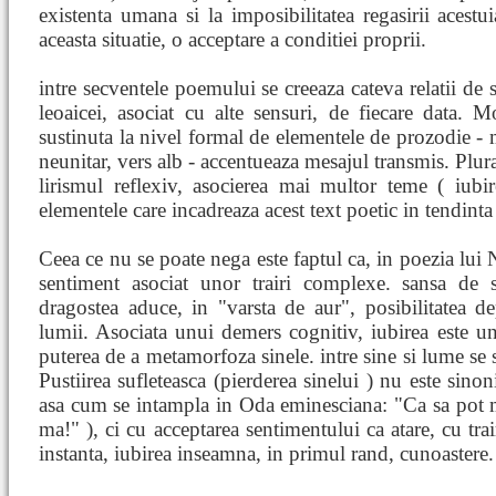
existenta umana si la imposibilitatea regasirii acestuia
aceasta situatie, o acceptare a conditiei proprii.
intre secventele poemului se creeaza cateva relatii de 
leoaicei, asociat cu alte sensuri, de fiecare data. Mo
sustinuta la nivel formal de elementele de prozodie - m
neunitar, vers alb - accentueaza mesajul transmis. Plural
lirismul reflexiv, asocierea mai multor teme ( iubi
elementele care incadreaza acest text poetic in tendint
Ceea ce nu se poate nega este faptul ca, in poezia lui 
sentiment asociat unor trairi complexe. sansa de sa
dragostea aduce, in "varsta de aur", posibilitatea de
lumii. Asociata unui demers cognitiv, iubirea este un
puterea de a metamorfoza sinele. intre sine si lume se s
Pustiirea sufleteasca (pierderea sinelui ) nu este sino
asa cum se intampla in Oda eminesciana: "Ca sa pot mu
ma!" ), ci cu acceptarea sentimentului ca atare, cu trai
instanta, iubirea inseamna, in primul rand, cunoastere.