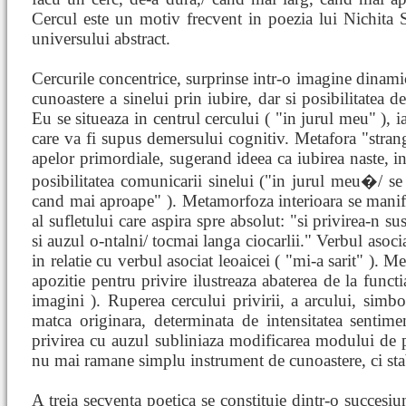
Cercul este un motiv frecvent in poezia lui Nichita 
universului abstract.
Cercurile concentrice, surprinse intr-o imagine dinamic
cunoastere a sinelui prin iubire, dar si posibilitatea d
Eu se situeaza in centrul cercului ( "in jurul meu" ), 
care va fi supus demersului cognitiv. Metafora "stran
apelor primordiale, sugerand ideea ca iubirea naste, in 
posibilitatea comunicarii sinelui ("in jurul meu�/ s
cand mai aproape" ). Metamorfoza interioara se manife
al sufletului care aspira spre absolut: "si privirea-n su
si auzul o-ntalni/ tocmai langa ciocarlii." Verbul asociat
in relatie cu verbul asociat leoaicei ( "mi-a sarit" ). 
apozitie pentru privire ilustreaza abaterea de la functi
imagini ). Ruperea cercului privirii, a arcului, simbol
matca originara, determinata de intensitatea sentimen
privirea cu auzul subliniaza modificarea modului de p
nu mai ramane simplu instrument de cunoastere, ci stabil
A treia secventa poetica se constituie dintr-o succesiu