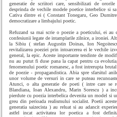
generatie de scriitori care, sensibilizati de ororil
desprinda de vechile modele poetice interbelice si 
Cativa dintre ei ( Constant Tonegaru, Geo Dumitre
democratizare a limbajului poetic.
Refuzand sa mai scrie o poezie a poeticului, ei au d
confesiunii legate de intamplarile zilnice, a ironiei. Al
la Sibiu ( stefan Augustin Doinas, Ion Negoitesc
revitalizarea poeziei prin intoarcerea ei le vechile izv
general, la epic. Aceste importante tendinte de modific
nu au putut fi duse pana la capat pentru ca evolutia,
fenomenului poetic romanesc, a fost intrerupta brutal
de poezie - propagandistica. Abia spre sfarsitul anilo
unor volume de versuri in care se puteau recunoaste
Atunci, o alta generatie de poeti ( intre care se
Blandiana, Ioan Alexandru, Marin Sorescu ) a incerc
pierdute cu poezia interbelica devenita un model si un
greu din perioada realismului socialist. Poetii acest
generatia saizecista ) au reluat si au adancit experi
astfel incat activitatea lor poetica a fost defini