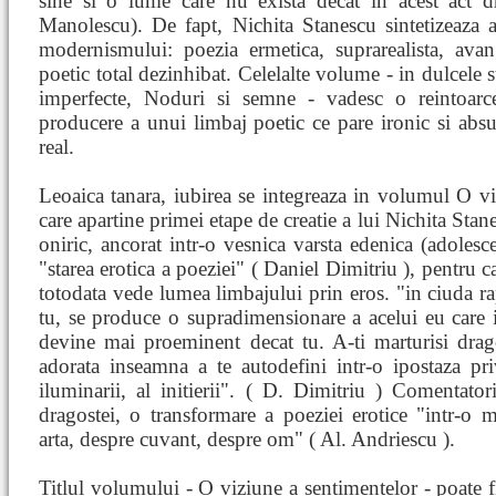
sine si o lume care nu exista decat in acest act 
Manolescu). De fapt, Nichita Stanescu sintetizeaza 
modernismului: poezia ermetica, suprarealista, av
poetic total dezinhibat. Celelalte volume - in dulcele 
imperfecte, Noduri si semne - vadesc o reintoarc
producere a unui limbaj poetic ce pare ironic si absu
real.
Leoaica tanara, iubirea se integreaza in volumul O vi
care apartine primei etape de creatie a lui Nichita Sta
oniric, ancorat intr-o vesnica varsta edenica (adolesce
"starea erotica a poeziei" ( Daniel Dimitriu ), pentru 
totodata vede lumea limbajului prin eros. "in ciuda rapo
tu, se produce o supradimensionare a acelui eu care iu
devine mai proeminent decat tu. A-ti marturisi drag
adorata inseamna a te autodefini intr-o ipostaza pr
iluminarii, al initierii". ( D. Dimitriu ) Comentato
dragostei, o transformare a poeziei erotice "intr-o m
arta, despre cuvant, despre om" ( Al. Andriescu ).
Titlul volumului - O viziune a sentimentelor - poate fi