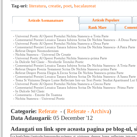
Tag-uri:
literatura
,
creatie
,
poet
,
bacalaureat
Articole Populare
Articole Asemanatoare
Rank Mare
Coment
-
Universul Poetic Al Operei Poetului Nichita Stanescu-a Treia Parte
-
Comentariul Poeziei Leoaica Tanara Iubirea Scrisa De Nichita Stanescu - A Doua Parte
-
Universul Poetic Al Operei Poetului Nichita Stanescu-a Doua Parte
-
Comentariul Poeziei Leoaica Tanara Iubirea Scrisa De Nichita Stanescu- A Patra Parte
-
Referat Despre Neomodernism
-
Nichita Stanescu - Universul De Creatie
-
Universul Poetic Al Operei Poetului Nichita Stanescu-prima Parte
-
In Dulcele Stil Clasic - Nivelurile Textului Poetic
-
Comentariul Poeziei Leoaica Tanara Iubirea Scrisa De Nichita Stanescu- A Treia Parte
-
Referat Despre Poezia Testament Scrisa De Nichita Stanescu-prima Parte
-
Referat Despre Poezia Elegia A Zecea Scrisa De Nichita Stanescu-prima Parte
-
Comentariul Poeziei Leoaica Tanara Iubirea Scrisa De Nichita Stanescu- A Sasea Parte
-
Tema Si Viziunea Despre Lume Reflectate Intr-un Text Poetic Studiat Apartinand Lui 
-
Universul Poetic Al Operei Poetului Nichita Stanescu-a Cincea Parte
-
Comentariul Poeziei Leoaica Tanara Iubirea Scrisa De Nichita Stanescu- Prima Parte
-
In Dulcele Stil Clasic
-
Comentariu - Emotie De Toamna
-
Nichita Stanescu - Universul Poetic
Categorie:
Referate
- (
Referate - Archiva
)
Data Adaugarii:
05 December '12
Adaugati un link spre aceasta pagina pe blog-ul, si