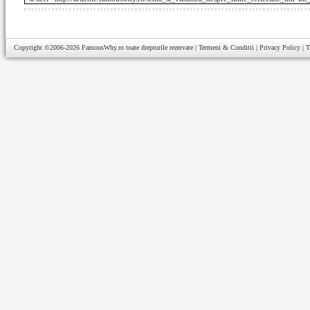
Copyright ©2006-2026
FamousWhy.ro
toate drepturile rezervate |
Termeni & Conditii
|
Privacy Policy
|
T