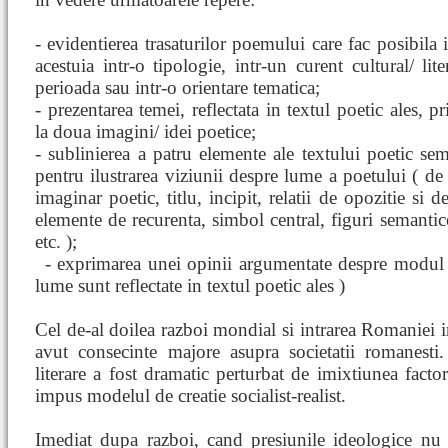
- evidentierea trasaturilor poemului care fac posibila 
acestuia intr-o tipologie, intr-un curent cultural/ liter
perioada sau intr-o orientare tematica;
- prezentarea temei, reflectata in textul poetic ales, pr
la doua imagini/ idei poetice;
- sublinierea a patru elemente ale textului poetic sem
pentru ilustrarea viziunii despre lume a poetului ( d
imaginar poetic, titlu, incipit, relatii de opozitie si d
elemente de recurenta, simbol central, figuri semantic
etc. );
- exprimarea
unei opinii argumentate despre modul 
lume sunt reflectate in textul poetic ales )
Cel de-al doilea razboi mondial si intrarea Romaniei in
avut consecinte majore asupra societatii romanesti
literare a fost dramatic perturbat de imixtiunea facto
impus modelul de creatie socialist-realist.
Imediat dupa razboi, cand presiunile ideologice nu 