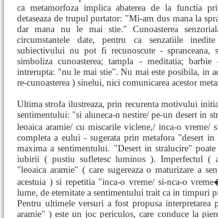
ca metamorfoza implica abaterea de la functia pri
detaseaza de trupul purtator: "Mi-am dus mana la spran
dar mana nu le mai stie." Cunoasterea senzorial
circumstantele date, pentru ca senzatiile inedit
subiectivului nu pot fi recunoscute - spranceana, s
simboliza cunoasterea; tampla - meditatia; barbie 
intrerupta: "nu le mai stie". Nu mai este posibila, in a
re-cunoasterea ) sinelui, nici comunicarea acestor met
Ultima strofa ilustreaza, prin recurenta motivului initial
sentimentului: "si aluneca-n nestire/ pe-un desert in str
leoaica aramie/ cu miscarile viclene,/ inca-o vreme
completa a eului - sugerata prin metafora "desert in st
maxima a sentimentului. "Desert in stralucire" poate
iubirii ( pustiu sufletesc luminos ). Imperfectul (
"leoaica aramie" ( care sugereaza o maturizare a senti
acestuia ) si repetitia "inca-o vreme/ si-nca-o vre
lume, de eternitate a sentimentului trait ca in timpuri 
Pentru ultimele versuri a fost propusa interpretarea po
aramie" ) este un joc periculos, care conduce la pierd