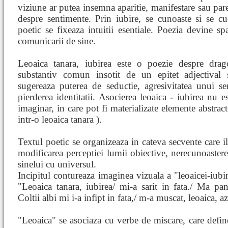
viziune ar putea insemna aparitie, manifestare sau pare
despre sentimente. Prin iubire, se cunoaste si se cuc
poetic se fixeaza intuitii esentiale. Poezia devine spa
comunicarii de sine.
Leoaica tanara, iubirea este o poezie despre dragos
substantiv comun insotit de un epitet adjectival s
sugereaza puterea de seductie, agresivitatea unui s
pierderea identitatii. Asocierea leoaica - iubirea nu e
imaginar, in care pot fi materializate elemente abstrac
intr-o leoaica tanara ).
Textul poetic se organizeaza in cateva secvente care il
modificarea perceptiei lumii obiective, nerecunoasterea
sinelui cu universul.
Incipitul contureaza imaginea vizuala a "leoaicei-iubire
"Leoaica tanara, iubirea/ mi-a sarit in fata./ Ma pa
Coltii albi mi i-a infipt in fata,/ m-a muscat, leoaica, az
"Leoaica" se asociaza cu verbe de miscare, care defi