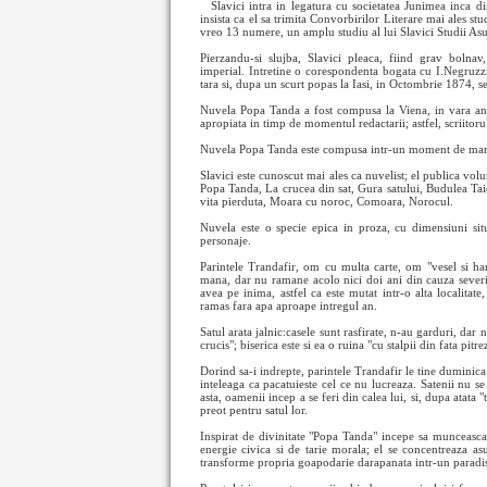
Slavici intra in legatura cu societatea Junimea inca d
insista ca el sa trimita Convorbirilor Literare mai ales stu
vreo 13 numere, un amplu studiu al lui Slavici Studii As
Pierzandu-si slujba, Slavici pleaca, fiind grav bolnav
imperial. Intretine o corespondenta bogata cu I.Negruzzi
tara si, dupa un scurt popas la Iasi, in Octombrie 1874, se 
Nuvela Popa Tanda a fost compusa la Viena, in vara anulu
apropiata in timp de momentul redactarii; astfel, scriitor
Nuvela Popa Tanda este compusa intr-un moment de mare te
Slavici este cunoscut mai ales ca nuvelist; el publica vo
Popa Tanda, La crucea din sat, Gura satului, Budulea Taic
vita pierduta, Moara cu noroc, Comoara, Norocul.
Nuvela este o specie epica in proza, cu dimensiuni sit
personaje.
Parintele Trandafir, om cu multa carte, om "vesel si har
mana, dar nu ramane acolo nici doi ani din cauza severita
avea pe inima, astfel ca este mutat intr-o alta localitat
ramas fara apa aproape intregul an.
Satul arata jalnic:casele sunt rasfirate, n-au garduri, dar 
crucis"; biserica este si ea o ruina "cu stalpii din fata pitre
Dorind sa-i indrepte, parintele Trandafir le tine duminica 
inteleaga ca pacatuieste cel ce nu lucreaza. Satenii nu se
asta, oamenii incep a se feri din calea lui, si, dupa atata 
preot pentru satul lor.
Inspirat de divinitate "Popa Tanda" incepe sa munceasca 
energie civica si de tarie morala; el se concentreaza asup
transforme propria goapodarie darapanata intr-un paradi