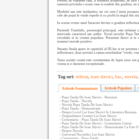
Preotul isi vopseste casa, ii schimba acoperisul, isi fac
oamenii privindu-i acum casa si roadele din gradina, isi 
Modelul sau este molipsitor, iar cei care-l imita prosper
cele ale popii le vinde repede si cu profit la targul din ziu
In scurta vreme satul Saraceni devine o gradina infloritoa
Parintele Trandafir, personajul principal, este infatisa
intrevada caracterul sau psihic. Eroul nuvelei Popa Ta
circulatie si in creatia populara. Prezentat direct si in
trasaturi morale pozitive.
Situatia finala apare in capitolul al III-lea si ne prezint
infloritoare; doar preotul a ramas neschimbat "verde, vesel
Tema acestei creatii este constituitata de lupta unui om 
vointa si o darzenie exceptionale.
Tag-uri:
referat
,
ioan slavici
,
bac
,
nuvela
Articole Populare
Articole Asemanatoare
-
Popa Tanda De Ioan Slavici - Rezumat
-
Popa Tanda - Nuvela
-
Nuvela Popa Tanda De Ioan Slavici
-
Popa Tanda - Demonstratie
-
Despre Locul Lui Ioan Slavici In Literatura Romana
-
Originalitatea Creatiei Lui Ioan Slavici
-
Comentariu - Popa Tanda De Ioan Slavici
-
Popa Tanda De Ioan Slavici - Comentariu Literar
-
Popa Tanda De Ioan Slavici - Demonstratie Ca Este O
-
Despre Nuvela
-
Universul Nuvelelor Lui Ioan Slavici
-
Comentariu - Popa Tanda