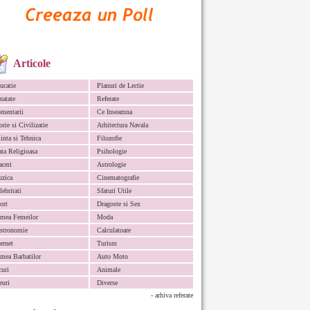
Articole
ucatie
Planuri de Lectie
natate
Referate
mentarii
Ce Inseamna
orie si Civilizatie
Arhitectura Navala
iinta si Tehnica
Filozofie
ata Religioasa
Psihologie
aceri
Astrologie
zica
Cinematografie
lebritati
Sfaturi Utile
ort
Dragoste si Sex
mea Femeilor
Moda
stronomie
Calculatoare
ternet
Turism
mea Barbatilor
Auto Moto
curi
Animale
euri
Diverse
- arhiva referate