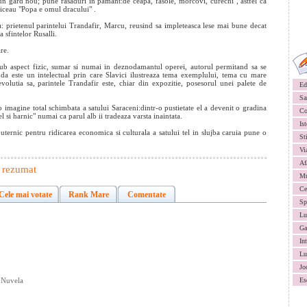
e un gard nou; pune rasaduri in pamant:de ceapa, fasole, morcovi,"curechi", astfel ca
ziceau "Popa e omul dracului" .
a: prietenul parintelui Trandafir, Marcu, reusind sa impleteasca lese mai bune decat
a sfintelor Rusalli.
re.
t sub aspect fizic, sumar si numai in deznodamantul operei, autorul permitand sa se
nda este un intelectual prin care Slavici ilustreaza tema exemplului, tema cu mare
 evolutia sa, parintele Trandafir este, chiar din expozitie, posesorul unei palete de
Ed
Sa
a o imagine total schimbata a satului Saraceni:dintr-o pustietate el a devenit o gradina
Co
 si harnic" numai ca parul alb ii tradeaza varsta inaintata.
Ist
puternic pentru ridicarea economica si culturala a satului tel in slujba caruia pune o
St
Vi
Af
,
rezumat
Mu
Ce
Cele mai votate
Rank Mare
Comentate
Sp
Lu
Ga
In
Lu
Jo
 Nuvela
Es