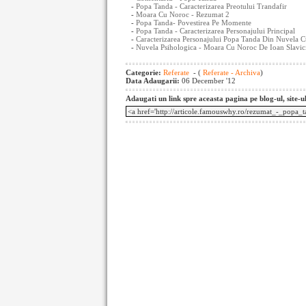
-
Popa Tanda - Caracterizarea Preotului Trandafir
-
Moara Cu Noroc - Rezumat 2
-
Popa Tanda- Povestirea Pe Momente
-
Popa Tanda - Caracterizarea Personajului Principal
-
Caracterizarea Personajului Popa Tanda Din Nuvela 
-
Nuvela Psihologica - Moara Cu Noroc De Ioan Slavic
Categorie:
Referate
- (
Referate - Archiva
)
Data Adaugarii:
06 December '12
Adaugati un link spre aceasta pagina pe blog-ul, site-u