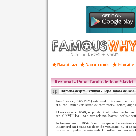
Nascuti azi
Nascuti unde
Educatie
Rezumat - Popa Tanda de Ioan Slavici
Q:
Intreaba despre Rezumat - Popa Tanda de Ioan S
Ioan Slavici (1848-1925) este unul dintre marii scriitori 
si-al carui nume este situat, de catre istoria literara, du
El s-a nascut in 1848, in judetul Arad, intr-o veche com
sec. al XVIII-lea, una dintre cele mai bogate localitati v
In toamna anului 1854, Slavici incepe sa frecventeze scoa
invatatorul nu-i pasionat decat de vanatoare, nu si de me
sai cartile populare, citeste mult si manifesta un deosebit i