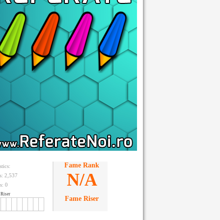
Fame Rank
stics:
N/A
ts: 2,537
s:
0
Riser
Fame Riser