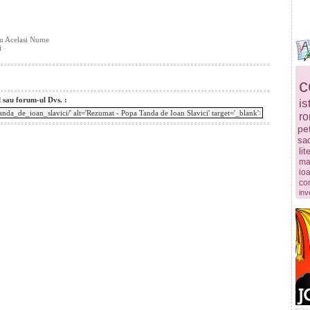
Cu Acelasi Nume
i
c
l sau forum-ul Dvs. :
is
r
pe
sa
lit
ma
ioa
co
inv