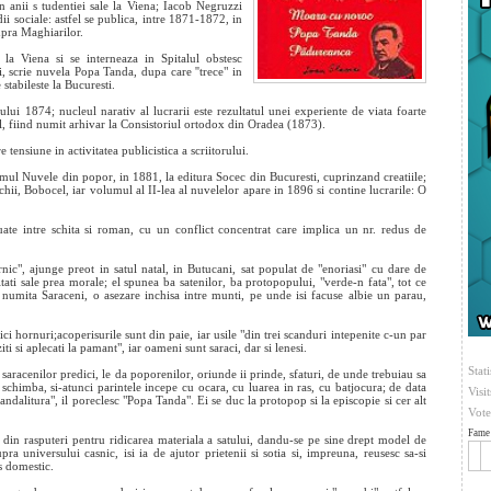
in anii s
tudentiei sale la Viena; Iacob Negruzzi
dii sociale: astfel se publica, intre 1871-1872, in
upra Maghiarilor.
, la Viena si se interneaza in Spitalul obstesc
, scrie nuvela Popa Tanda, dupa care ''trece" in
stabileste la Bucuresti.
i 1874; nucleul narativ al lucrarii este rezultatul unei experiente de viata foarte
ul, fiind numit arhivar la Consistoriul ortodox din Oradea (1873).
nsiune in activitatea publicistica a scriitorului.
lumul Nuvele din popor, in 1881, la editura Socec din Bucuresti, cuprinzand creatiile;
hii, Bobocel, iar volumul al II-lea al nuvelelor apare in 1896 si contine lucrarile: O
uate intre schita si roman, cu un conflict concentrat care implica un nr. redus de
nic", ajunge preot in satul natal, in Butucani, sat populat de "enoriasi" cu dare de
ti sale prea morale; el spunea ba satenilor, ba protopopului, "verde-n fata", tot ce
e, numita Saraceni, o asezare inchisa intre munti, pe unde isi facuse albie un parau,
nici hornuri;acoperisurile sunt din paie, iar usile "din trei scanduri intepenite c-un par
ziti si aplecati la pamant", iar oameni sunt saraci, dar si lenesi.
Stati
saracenilor predici, le da poporenilor, oriunde ii prinde, sfaturi, de unde trebuiau sa
 schimba, si-atunci parintele incepe cu ocara, cu luarea in ras, cu batjocura; de data
Visi
"tandalitura", il poreclesc "Popa Tanda". Ei se duc la protopop si la episcopie si cer alt
Vote
Fame 
din rasputeri pentru ridicarea materiala a satului, dandu-se pe sine drept model de
ra universului casnic, isi ia de ajutor prietenii si sotia si, impreuna, reusesc sa-si
s domestic.