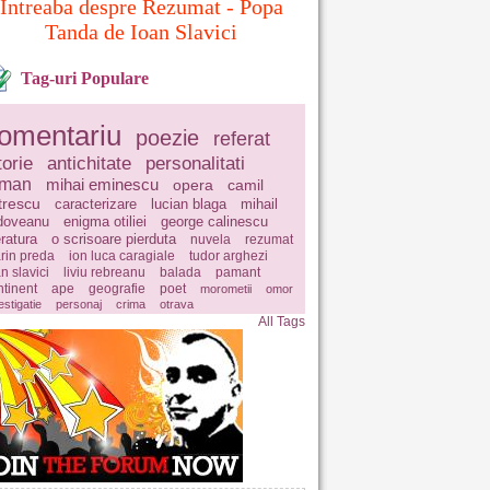
Intreaba despre Rezumat - Popa
Tanda de Ioan Slavici
Tag-uri Populare
omentariu
poezie
referat
torie
antichitate
personalitati
oman
mihai eminescu
opera
camil
trescu
caracterizare
lucian blaga
mihail
doveanu
enigma otiliei
george calinescu
eratura
o scrisoare pierduta
nuvela
rezumat
rin preda
ion luca caragiale
tudor arghezi
n slavici
liviu rebreanu
balada
pamant
ntinent
ape
geografie
poet
morometii
omor
estigatie
personaj
crima
otrava
All Tags