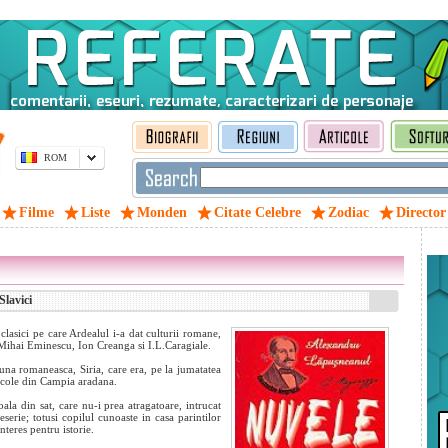
ROM
Filme
Liste
Monden
Citate Celebre
Zodiac
Director
lavici
clasici pe care Ardealul i-a dat culturii romane,
pa Mihai Eminescu, Ion Creanga si I.L.Caragiale.
una romaneasca, Siria, care era, pe la jumatatea
iticole din Campia aradana.
la din sat, care nu-i prea atragatoare, intrucat
serie; totusi copilul cunoaste in casa parintilor
nteres pentru istorie.