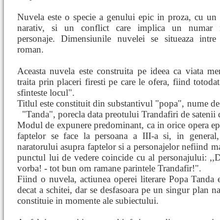
Nuvela este o specie a genului epic in proza, cu un 
narativ, si un conflict care implica un numar
personaje. Dimensiunile nuvelei se situeaza intre 
roman.
Aceasta nuvela este construita pe ideea ca viata mer
traita prin placeri firesti pe care le ofera, fiind totoda
sfinteste locul".
Titlul este constituit din substantivul "popa", nume de
"Tanda", porecla data preotului Trandafiri de satenii
Modul de expunere predominant, ca in orice opera epica
faptelor se face la persoana a III-a si, in general
naratorului asupra faptelor si a personajelor nefiind ma
punctul lui de vedere coincide cu al personajului: ,
vorba! - tot bun om ramane parintele Trandafir!".
Fiind o nuvela, actiunea operei literare Popa Tanda
decat a schitei, dar se desfasoara pe un singur plan nar
constituie in momente ale subiectului.