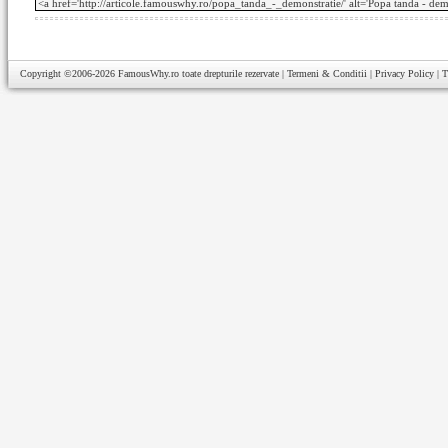
Copyright ©2006-2026
FamousWhy.ro
toate drepturile rezervate |
Termeni & Conditii
|
Privacy Policy
|
T