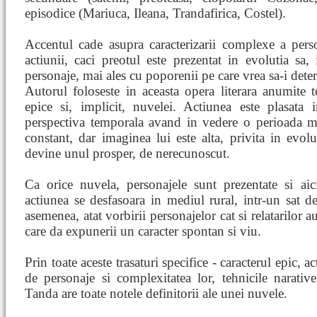
episodice (Mariuca, Ileana, Trandafirica, Costel).
Accentul cade asupra caracterizarii complexe a pers
actiunii, caci preotul este prezentat in evolutia sa, 
personaje, mai ales cu poporenii pe care vrea sa-i det
Autorul foloseste in aceasta opera literara anumite t
epice si, implicit, nuvelei. Actiunea este plasata 
perspectiva temporala avand in vedere o perioada m
constant, dar imaginea lui este alta, privita in evolu
devine unul prosper, de nerecunoscut.
Ca orice nuvela, personajele sunt prezentate si aic
actiunea se desfasoara in mediul rural, intr-un sat 
asemenea, atat vorbirii personajelor cat si relatarilor au
care da expunerii un caracter spontan si viu.
Prin toate aceste trasaturi specifice - caracterul epic,
de personaje si complexitatea lor, tehnicile narative
Tanda are toate notele definitorii ale unei nuvele.