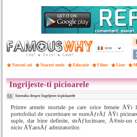
ROM
Nascuti azi
Nascuti unde
Educatie
Filme
Liste
M
Ingrijeste-ti picioarele
Q:
Intreaba despre Ingrijeste-ti picioarele
Printre armele mortale pe care orice femeie ÅŸi
portofoliul de cuceritoare se numÄƒrÄƒ ÅŸi picioare
suple, dar bine definite, strÄƒlucitoare, Ã®ntr-un
nicio ÅŸansÄƒ admiratorilor.