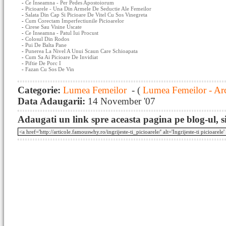
-
Ce Inseamna - Per Pedes Apostoiorum
-
Picioarele - Una Din Armele De Seductie Ale Femeilor
-
Salata Din Cap Si Picioare De Vitel Cu Sos Vinegreta
-
Cum Corectam Imperfectiunile Picioarelor
-
Cirese Sau Visine Uscate
-
Ce Inseamna - Patul Iui Procust
-
Colosul Din Rodos
-
Pui De Balta Pane
-
Punerea La Nivel A Unui Scaun Care Schioapata
-
Cum Sa Ai Picioare De Invidiat
-
Piftie De Porc I
-
Fazan Cu Sos De Vin
Categorie:
Lumea Femeilor
- (
Lumea Femeilor - Ar
Data Adaugarii:
14 November '07
Adaugati un link spre aceasta pagina pe blog-ul, si