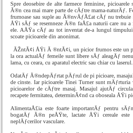
Spre deosebire de alte farmece feminine, picioarele
Ã®n cea mai mare parte de cÄƒtre mama-naturÄƒ. Fem
frumoase sau suple au Ã®nvÄƒÅ£at cÄƒ nu trebuie 
ÅŸi sÄƒ se resemneze Ã®n faÅ£a naturii care nu a 
ele. AÅŸa cÄƒ au tot inventat de-a lungul timpulu
scoate picioarele din anonimat.
ÃŽntÃ¢i ÅŸi Ã
®ntÃ¢i, un picior frumos este un p
la ora actualÄƒ femeile sunt libere sÄƒ aleagÄƒ nen
lama, cu ceara, cu aparatul electric sau chiar cu laserul.
OdatÄƒ Ã®ndepÄƒrtat pÄƒrul de pi picioare, masajul a
de cinste. Iar picioarele Tinei Turner sunt mÄƒrturia
picioarelor de cÄƒtre masaj. Masajul ajutÄƒ circ
recapete fermitatea, determinÃ¢nd ca oboseala ÅŸi pici
AlimentaÅ£ia este foarte importantÄƒ pentru sÄƒn
bogatÄƒ Ã®n peÅŸte, lactate ÅŸi cereale este e
neplÄƒcerilor vasculare.