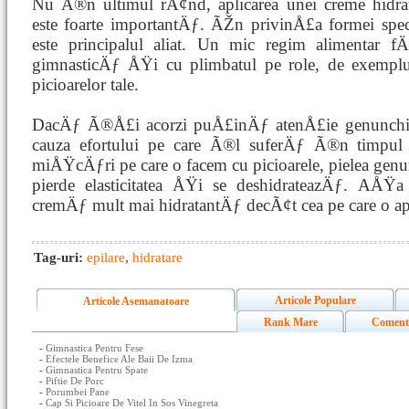
Nu Ã®n ultimul rÃ¢nd, aplicarea unei creme hidrat
este foarte importantÄƒ. ÃŽn privinÅ£a formei spect
este principalul aliat. Un mic regim alimentar 
gimnasticÄƒ ÅŸi cu plimbatul pe role, de exemplu
picioarelor tale.
DacÄƒ Ã®Å£i acorzi puÅ£inÄƒ atenÅ£ie genunchilor
cauza efortului pe care Ã®l suferÄƒ Ã®n timpul m
miÅŸcÄƒri pe care o facem cu picioarele, pielea ge
pierde elasticitatea ÅŸi se deshidrateazÄƒ. AÅ
cremÄƒ mult mai hidratantÄƒ decÃ¢t cea pe care o apli
Tag-uri:
epilare
,
hidratare
Articole Populare
Articole Asemanatoare
Rank Mare
Coment
-
Gimnastica Pentru Fese
-
Efectele Benefice Ale Baii De Izma
-
Gimnastica Pentru Spate
-
Piftie De Porc
-
Porumbei Pane
-
Cap Si Picioare De Vitel In Sos Vinegreta