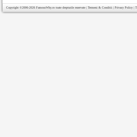
Copyright ©2006-2026
FamousWhy.ro
toate drepturile rezervate |
Termeni & Conditii
|
Privacy Policy
|
T