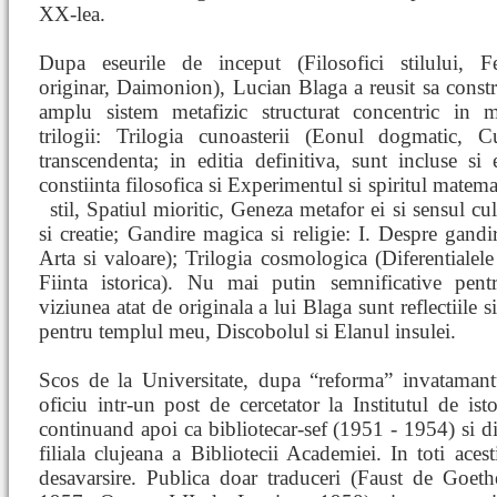
XX-lea.
Dupa eseurile de inceput (Filosofici stilului, 
originar, Daimonion), Lucian Blaga a reusit sa const
amplu sistem metafizic structurat concentric in 
trilogii: Trilogia cunoasterii (Eonul dogmatic, C
transcendenta; in editia definitiva, sunt incluse si
constiinta filosofica si Experimentul si spiritul matemat
stil, Spatiul mioritic, Geneza metafor
ei si sensul cul
si creatie; Gandire magica si religie: I. Despre gandir
Arta si valoare); Trilogia cosmologica (Diferentialel
Fiinta istorica). Nu mai putin semnificative pent
viziunea atat de originala a lui Blaga sunt reflectiile 
pentru templul meu, Discobolul si Elanul insulei.
Scos de la Universitate, dupa “reforma” invataman
oficiu intr-un post de cercetator la Institutul de ist
continuand apoi ca bibliotecar-sef (1951 - 1954) si d
filiala clujeana a Bibliotecii Academiei. In toti acest
desavarsire. Publica doar traduceri (Faust de Goeth