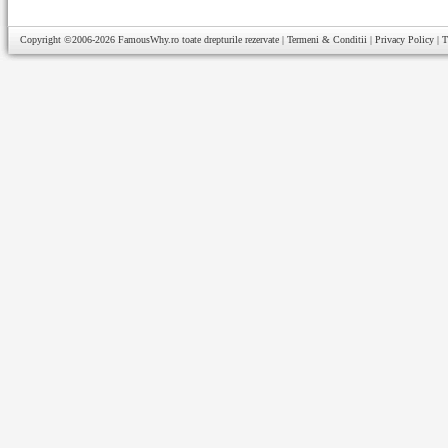
Copyright ©2006-2026
FamousWhy.ro
toate drepturile rezervate |
Termeni & Conditii
|
Privacy Policy
|
T