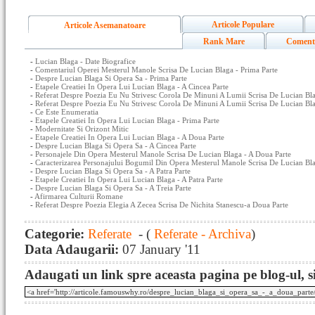
Articole Populare
Articole Asemanatoare
Rank Mare
Coment
-
Lucian Blaga - Date Biografice
-
Comentariul Operei Mesterul Manole Scrisa De Lucian Blaga - Prima Parte
-
Despre Lucian Blaga Si Opera Sa - Prima Parte
-
Etapele Creatiei In Opera Lui Lucian Blaga - A Cincea Parte
-
Referat Despre Poezia Eu Nu Strivesc Corola De Minuni A Lumii Scrisa De Lucian Bla
-
Referat Despre Poezia Eu Nu Strivesc Corola De Minuni A Lumii Scrisa De Lucian Bla
-
Ce Este Enumeratia
-
Etapele Creatiei In Opera Lui Lucian Blaga - Prima Parte
-
Modernitate Si Orizont Mitic
-
Etapele Creatiei In Opera Lui Lucian Blaga - A Doua Parte
-
Despre Lucian Blaga Si Opera Sa - A Cincea Parte
-
Personajele Din Opera Mesterul Manole Scrisa De Lucian Blaga - A Doua Parte
-
Caracterizarea Personajului Bogumil Din Opera Mesterul Manole Scrisa De Lucian Bl
-
Despre Lucian Blaga Si Opera Sa - A Patra Parte
-
Etapele Creatiei In Opera Lui Lucian Blaga - A Patra Parte
-
Despre Lucian Blaga Si Opera Sa - A Treia Parte
-
Afirmarea Culturii Romane
-
Referat Despre Poezia Elegia A Zecea Scrisa De Nichita Stanescu-a Doua Parte
Categorie:
Referate
- (
Referate - Archiva
)
Data Adaugarii:
07 January '11
Adaugati un link spre aceasta pagina pe blog-ul, si