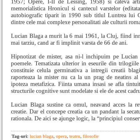
1957; Opere, I-II de Lessing, 1958) si cateva arti
memorialistica Hronicul si cantecul varstelor (edit
autobiografic tiparit in 1990 sub titlul Luntrea lui
dintre cele mai complexe personalitati ale culturii ro
Lucian Blaga a murit la 6 mai 1961, la Cluj, fiind inmo
mai tarziu, cand ar fi implinit varsta de 66 de ani.
Hipnotizat de mister, asa ni-l inchipuim pe Lucian 
poemele. Tematizata ulterior in eseurile din trilogiile
constituie celula germinativa a intregii creatii bla
raporteaza la mister nu ca la un prag de neatins al
ipoteza metafizica. Fiinta umana insasi se afla tintuit
structurile cognitive sunt modelate si ele de acest cad
Lucian Blaga sustine ca omul, neavand acces la re
creatie. Dar el concepe creatia ca un pandant la secatu
rationala. De aici se ajunge logic, la “principiul conser
Tag-uri:
lucian blaga
,
opera
,
teatru
,
filosofie