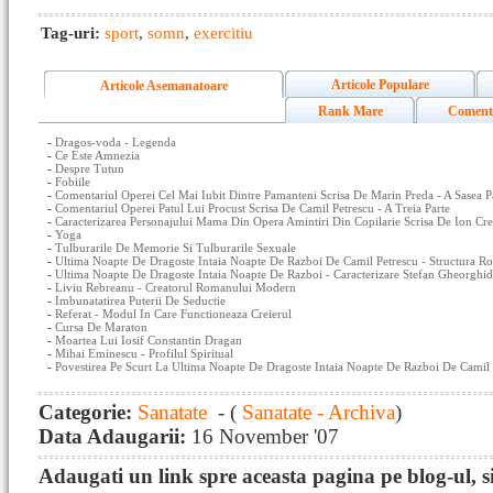
Tag-uri:
sport
,
somn
,
exercitiu
Articole Populare
Articole Asemanatoare
Rank Mare
Coment
-
Dragos-voda - Legenda
-
Ce Este Amnezia
-
Despre Tutun
-
Fobiile
-
Comentariul Operei Cel Mai Iubit Dintre Pamanteni Scrisa De Marin Preda - A Sasea P
-
Comentariul Operei Patul Lui Procust Scrisa De Camil Petrescu - A Treia Parte
-
Caracterizarea Personajului Mama Din Opera Amintiri Din Copilarie Scrisa De Ion Cr
-
Yoga
-
Tulburarile De Memorie Si Tulburarile Sexuale
-
Ultima Noapte De Dragoste Intaia Noapte De Razboi De Camil Petrescu - Structura R
-
Ultima Noapte De Dragoste Intaia Noapte De Razboi - Caracterizare Stefan Gheorghid
-
Liviu Rebreanu - Creatorul Romanului Modern
-
Imbunatatirea Puterii De Seductie
-
Referat - Modul In Care Functioneaza Creierul
-
Cursa De Maraton
-
Moartea Lui Iosif Constantin Dragan
-
Mihai Eminescu - Profilul Spiritual
-
Povestirea Pe Scurt La Ultima Noapte De Dragoste Intaia Noapte De Razboi De Camil 
Categorie:
Sanatate
- (
Sanatate - Archiva
)
Data Adaugarii:
16 November '07
Adaugati un link spre aceasta pagina pe blog-ul, si