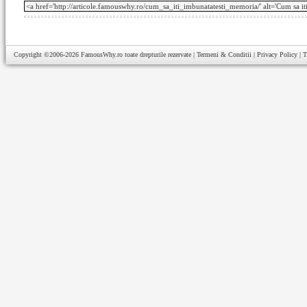
Copyright ©2006-2026
FamousWhy.ro
toate drepturile rezervate |
Termeni & Conditii
|
Privacy Policy
|
T