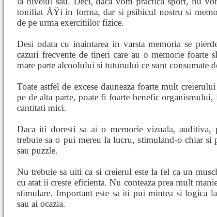
la nivelul sau. Deci, daca vom practica sport, nu v
tonifiat ÅŸi in forma, dar si psihicul nostru si memo
de pe urma exercitiilor fizice.
Desi odata cu inaintarea in varsta memoria se pierd
cazuri frecvente de tineri care au o memorie foarte sl
mare parte alcoolului si tutunului ce sunt consumate de 
Toate astfel de excese dauneaza foarte mult creierului
pe de alta parte, poate fi foarte benefic organismului,
cantitati mici.
Daca iti doresti sa ai o memorie vizuala, auditiva,
trebuie sa o pui mereu la lucru, stimuland-o chiar si
sau puzzle.
Nu trebuie sa uiti ca si creierul este la fel ca un musc
cu atat ii creste eficienta. Nu conteaza prea mult manie
stimulare. Important este sa iti pui mintea si logica la
sau ai ocazia.