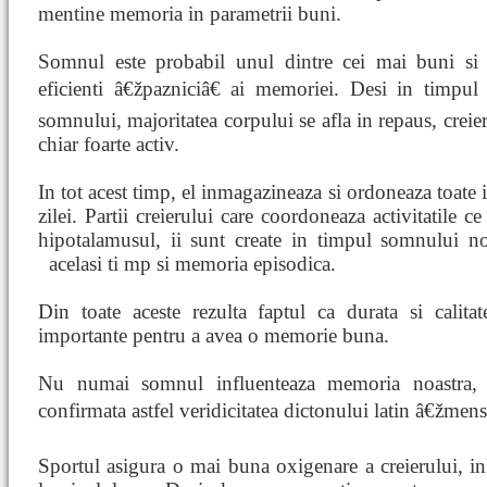
mentine memoria in parametrii buni.
Somnul este probabil unul dintre cei mai buni si
eficienti â€žpazniciâ€ ai memoriei. Desi in timpul
somnului, majoritatea corpului se afla in repaus, creie
chiar foarte activ.
In tot acest timp, el inmagazineaza si ordoneaza toate 
zilei. Partii creierului care coordoneaza activitatile 
hipotalamusul, ii sunt create in timpul somnului no
acelasi ti
mp si memoria episodica.
Din toate aceste rezulta faptul ca durata si calit
importante pentru a avea o memorie buna.
Nu numai somnul influenteaza memoria noastra, dar
confirmata astfel veridicitatea dictonului latin â€žmens
Sportul asigura o mai buna oxigenare a creierului, in