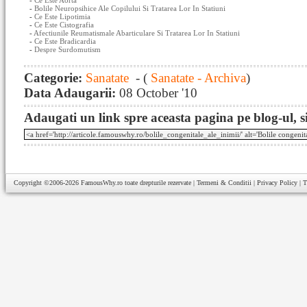
-
Ce Este Aorta
-
Bolile Neuropsihice Ale Copilului Si Tratarea Lor In Statiuni
-
Ce Este Lipotimia
-
Ce Este Cistografia
-
Afectiunile Reumatismale Abarticulare Si Tratarea Lor In Statiuni
-
Ce Este Bradicardia
-
Despre Surdomutism
Categorie:
Sanatate
- (
Sanatate - Archiva
)
Data Adaugarii:
08 October '10
Adaugati un link spre aceasta pagina pe blog-ul, si
Copyright ©2006-2026
FamousWhy.ro
toate drepturile rezervate |
Termeni & Conditii
|
Privacy Policy
|
T