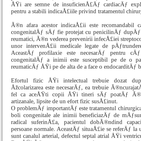
ÅŸi are semne de insuficienÅ£Äƒ cardiacÄƒ explo
pentru a stabili indicaÅ£iile privind tratamentul chirur
Ã®n afara acestor indicaÅ£ii este recomandabil c
congenitalÄƒ sÄƒ fie protejat cu penicilinÄƒ dupÄƒ
reumatici, Ã®n vederea prevenirii infecÅ£iei strepto
unor intervenÅ£ii medicale legate de pÄƒtrunde
AceastÄƒ profilaxie este necesarÄƒ pentru cÄ
congenitalÄƒ a inimii este susceptibil pe de o pa
reumaticÄƒ ÅŸi pe de alta de a face o endocarditÄƒ b
Efortul fizic ÅŸi intelectual trebuie dozat dup
Åžcolarizarea este necesarÄƒ, ea trebuie Ã®ncura
fel ca aceÅŸti copii ÅŸi tineri sÄƒ poatÄƒ Ã®mb
artizanale, lipsite de un efort fizic susÅ£inut.
O problemÄƒ importantÄƒ este tratamentul chirurgica
boli congenitale ale inimii beneficiazÄƒ de mÄƒsuri
radical suferinÅ£a, pacientul dobÃ®ndind capac
persoane normale. AceastÄƒ situaÅ£ie se referÄƒ la 
sunt canalul arterial, defectul septal atrial ÅŸi ventri