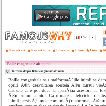
ROM
Nascuti azi
Nascuti unde
Educatie
Filme
Liste
M
Bolile congenitale ale inimii
Q:
Intreaba despre Bolile congenitale ale inimii
Bolile congenitale sau malformaÅ£iile inimii se dat
opriri Ã®n dezvoltarea acesteia Ã®n cursul vieÅ£i
Cauzele care pot duce la apariÅ£ia acestora au fost
Ã®n primul capitol. Ca urmare a defectelor de dez
inimii persistÄƒ unele comunicÄƒri anormale Ã®ntre
cardiace, ceea ce face ca circuitul sangelui Ã®n interio