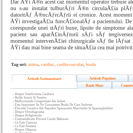
Dar ÅŸi Ã®n acest caz momentul operator trebuie al
nu s-au instalat tulburÄƒri Ã®n circulaÅ£ia plÄƒm
datoritÄƒ Ã®ncÄƒrcÄƒrii ei cronice. Acest moment 
ÅŸi investigaÅ£ia funcÅ£ionalÄƒ a pacientului. De
corespunde unei stÄƒri bune, lipsite de simptome al
pacient sau aparÅ£inÄƒtorii sÄƒi sÄƒ tergiversez
momentul intervenÅ£iei chirurgicale sÄƒ fie lÄƒsat la
ÅŸi dau mai bine seama de situaÅ£ia cea mai potrivitÄ
Tag-uri:
inima
,
cardiac
,
cardiovascular
,
boala
Articole Populare
Articole Asemanatoare
Rank Mare
Coment
-
Despre Insuficienta Cardiaca
-
Bolile Inimii Si Vaselor
-
Malformatiile Congenitale Ale Inimii
-
Este Important Sa Ne Cunoastem Boala De Care Suferim
-
Efectele Curative Ale Papadiei Spanacului Macrisului Si Sparanghelului
-
Despre Ortodiagrama
-
Despre Poliglobulie
-
Contraindicatii Privind Curele Balneare
-
Ce Este Cianoza
-
Ce Este Aritmia
-
Despre Oligurie