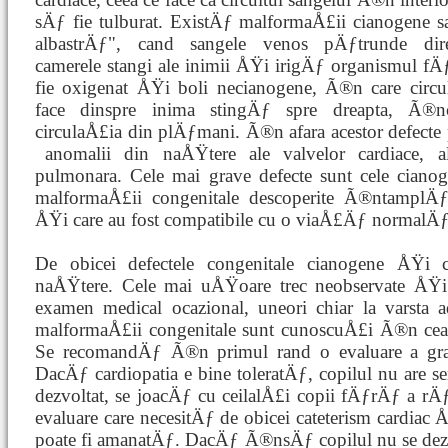
sÄƒ fie tulburat. ExistÄƒ malformaÅ£ii cianogene sa
albastrÄƒ", cand sangele venos pÄƒtrunde di
camerele stangi ale inimii ÅŸi irigÄƒ organismul f
fie oxigenat ÅŸi boli necianogene, Ã®n care circu
face dinspre inima stingÄƒ spre dreapta, Ã®n
circulaÅ£ia din plÄƒmani. Ã®n afara acestor defecte 
anomalii din naÅŸtere
ale valvelor cardiace, 
pulmonara. Cele mai grave defecte sunt cele cianog
malformaÅ£ii congenitale descoperite Ã®ntamplÄ
ÅŸi care au fost compatibile cu o viaÅ£Äƒ normalÄƒ
De obicei defectele congenitale cianogene ÅŸi 
naÅŸtere. Cele mai uÅŸoare trec neobservate ÅŸi 
examen medical ocazional, uneori chiar la varsta 
malformaÅ£ii congenitale sunt cunoscuÅ£i Ã®n cea m
Se recomandÄƒ Ã®n primul rand o evaluare a gradul
DacÄƒ cardiopatia e bine toleratÄƒ, copilul nu are 
dezvoltat, se joacÄƒ cu ceilalÅ£i copii fÄƒrÄƒ a 
evaluare care necesitÄƒ de obicei cateterism cardiac
poate fi amanatÄƒ. DacÄƒ Ã®nsÄƒ copilul nu se dezvo