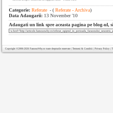
Categorie:
Referate
- (
Referate - Archiva
)
Data Adaugarii:
13 November '10
Adaugati un link spre aceasta pagina pe blog-ul, si
Copyright ©2006-2026
FamousWhy.ro
toate drepturile rezervate |
Termeni & Conditii
|
Privacy Policy
|
T