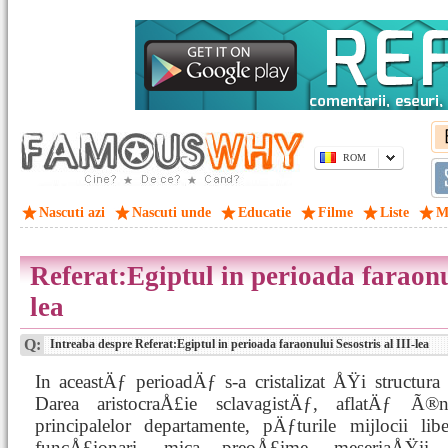
ROM
Nascuti azi
Nascuti unde
Educatie
Filme
Liste
M
Referat:Egiptul in perioada faraonul
lea
Q:
Intreaba despre Referat:Egiptul in perioada faraonului Sesostris al III-lea
In aceastÄƒ perioadÄƒ s-a cristalizat ÅŸi structura
Darea aristocraÅ£ie sclavagistÄƒ, aflatÄƒ Ã®n
principalelor departamente, pÄƒturile mijlocii libe
funcÅ£ionari, mica preoÅ£ime, meseriaÅŸii,