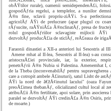
obÅŸtilor rurale), oamenii semidependenÅ£i, folo
gospodÄƒria regelui, a templelor, a nunilor demni
Ã®n fine, sclavii propriu-ziÅŸi. S-a perfectiona
agricolÄƒ ÅŸi de prelucrare (apar plugul cu coar
rÄƒsucite, raÅŸniÅ£a Ã®nclinatÄƒ, presa de fructe),
rolul gospodÄƒriilor sclavagiste mijlocii ÅŸi
dezvoltÄƒ producÅ£ia de sticlÄƒ, reÅ£eaua de irigaÅ
Faraonii dinastiei a XII-a anteriori lui Sesostris al I
Amene
mhat al II-lea, Sesostris al II-lea) s-au cons
aristocraÅ£iei provinciale, iar, la exterior, respi
penetrÄƒrii Ã®n Nubia si Palestina. Amenemhat I,
de la Theba (inconvenabilÄƒ pentru supravegherea Ã
care a cotropit ambele Å£inuturi), satul Lisht de as
ÅŸi la nord de â€žÅ¢inutul lacului" (oaza Fayum 
preoÅ£imea thebanÄƒ, olicializand cultul local al z
atribuÅ£ii Ã®n fertilitate, apoi solare, prin asoci
paralel se dezvoltÄƒ ÅŸi credinÅ£a Ã®n Osiris, prin
de moarte.)