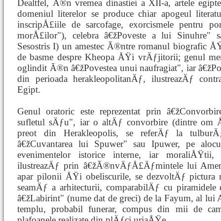
Dealtfel, Ã®n vremea dinastiei a XII-a, artele egip
domeniul literelor se produce chiar apogeul literatur
inscripÅ£iile de sarcofage, exorcismele pentru p
morÅ£ilor"), celebra â€žPoveste a lui Sinuhre"
Sesostris I) un amestec Ã®ntre romanul biografic ÅŸ
de basme despre Kheopa ÅŸi vrÄƒjitorii; genul mem
oglindit Ã®n â€žPovestea unui naufragiat", iar â€žP
din perioada herakleopolitanÄƒ, ilustreazÄƒ contr
Egipt.
Genul oratoric este reprezentat prin â€žConvorb
sufletul sÄƒu", iar o altÄƒ convorbire (dintre om 
preot din Herakleopolis, se referÄƒ la tulburÄ
â€žCuvantarea lui Spuwer" sau Ipuwer, pe alocur
evenimentelor istorice interne, iar moraliÅŸtii,
ilustreazÄƒ prin â€žÃ®nvÄƒÅ£Äƒmintele lui Amen
apar pilonii ÅŸi obeliscurile, se dezvoltÄƒ pictura
seamÄƒ a arhitecturii, comparabilÄƒ cu piramidele d
â€žLabirint" (nume dat de greci) de la Fayum, al lui 
templu, probabil funerar, compus din mii de cam
plafoanele realizate din plÄƒci uriaÅŸe.