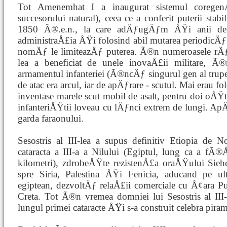
Tot Amenemhat I a inaugurat sistemul coregen
succesorului natural), ceea ce a conferit puterii stabil
1850 Ã®.e.n., la care adÄƒugÄƒm ÅŸi anii de 
administraÅ£ia ÅŸi folosind abil mutarea periodic
nomÄƒ le limiteazÄƒ puterea. Ã®n numeroasele rÄƒzbo
lea a beneficiat de unele inovaÅ£ii militare, 
armamentul infanteriei (Ã®ncÄƒ singurul gen al trupe
de atac era arcul, iar de apÄƒrare - scutul. Mai erau fo
inventase marele scut mobil de asalt, pentru doi oÅŸ
infanteriÅŸtii loveau cu lÄƒnci extrem de lungi. Ap
garda faraonului.
Sesostris al III-lea a supus definitiv Etiopia de
cataracta a III-a a Nilului (Egiptul, lung ca a 
kilometri), zdrobeÅŸte rezistenÅ£a oraÅŸului Sieh
spre Siria, Palestina ÅŸi Fenicia, aducand pe ul
egiptean, dezvoltÄƒ relaÅ£ii comerciale cu Å¢ara Pu
Creta. Tot Ã®n vremea domniei lui Sesostris al III-
lungul primei cataracte ÅŸi s-a construit celebra pir