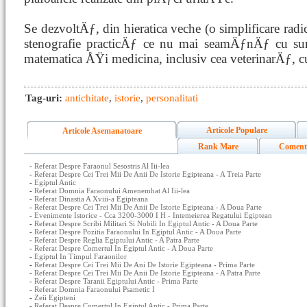
Se dezvoltÄƒ, din hieratica veche (o simplificare radic
stenografie practicÄƒ ce nu mai seamÄƒnÄƒ cu sur
matematica ÅŸi medicina, inclusiv cea veterinarÄƒ, cu
Tag-uri:
antichitate
,
istorie
,
personalitati
Articole Populare
Articole Asemanatoare
Rank Mare
Coment
-
Referat Despre Faraonul Sesostris Al Iii-lea
-
Referat Despre Cei Trei Mii De Anii De Istorie Egipteana - A Treia Parte
-
Egiptul Antic
-
Referat Domnia Faraonului Amenemhat Al Iii-lea
-
Referat Dinastia A Xviii-a Egipteana
-
Referat Despre Cei Trei Mii De Anii De Istorie Egipteana - A Doua Parte
-
Evenimente Istorice - Cca 3200-3000 I H - Intemeierea Regatului Egiptean
-
Referat Despre Scribi Militari Si Nobili In Egiptul Antic - A Doua Parte
-
Referat Despre Pozitia Faraonului In Egiptul Antic - A Doua Parte
-
Referat Despre Reglia Egiptului Antic - A Patra Parte
-
Referat Despre Comertul In Egiptul Antic - A Doua Parte
-
Egiptul In Timpul Faraonilor
-
Referat Despre Cei Trei Mii De Ani De Istorie Egipteana - Prima Parte
-
Referat Despre Cei Trei Mii De Anii De Istorie Egipteana - A Patra Parte
-
Referat Despre Taranii Egiptului Antic - Prima Parte
-
Referat Domnia Faraonului Psametic I
-
Zeii Egipteni
-
Referat Despre Comertul In Egiptul Antic - Prima Parte