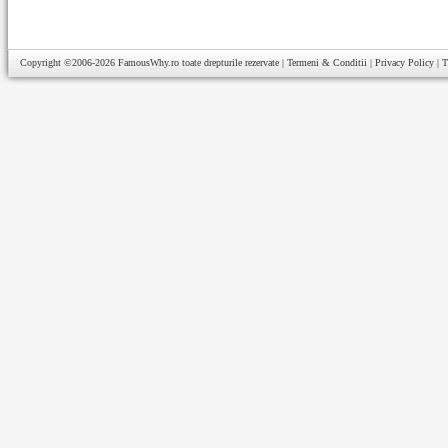
Copyright ©2006-2026
FamousWhy.ro
toate drepturile rezervate |
Termeni & Conditii
|
Privacy Policy
|
T