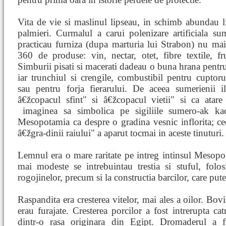
Vita de vie si maslinul lipseau, in schimb abundau l
palmieri. Curmalul a carui polenizare artificiala su
practicau furniza (dupa marturia lui Strabon) nu ma
360 de produse: vin, nectar, otet, fibre textile, fr
Simburii pisati si macerati dadeau o buna hrana pentr
iar trunchiul si crengile, combustibil pentru cuptoru
sau pentru forja fierarului. De aceea sumerienii 
â€žcopacul sfint" si â€žcopacul vietii" si ca atare
imaginea sa simbolica pe sigiliile sumero-ak
ka
Mesopotamia ca despre o gradina vesnic inflorita; ce
â€žgra-dinii raiului" a aparut tocmai in aceste tinuturi.
Lemnul era o mare raritate pe intreg intinsul Mesopot
mai modeste se intrebuintau trestia si stuful, folosi
rogojinelor, precum si la constructia barcilor, care put
Raspandita era cresterea vitelor, mai ales a oilor. Bovi
erau furajate. Cresterea porcilor a fost intrerupta c
dintr-o rasa originara din Egipt. Dromaderul a fos