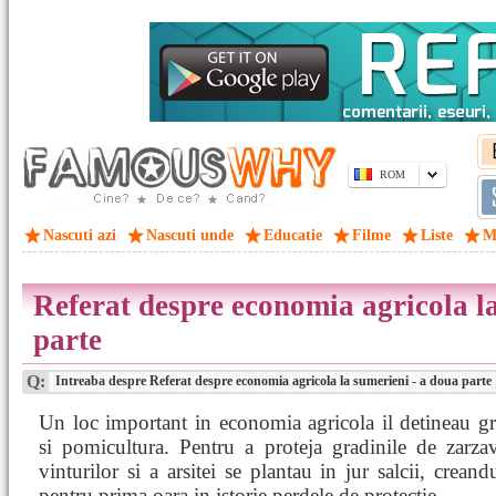
ROM
Nascuti azi
Nascuti unde
Educatie
Filme
Liste
M
Referat despre economia agricola l
parte
Q:
Intreaba despre Referat despre economia agricola la sumerieni - a doua parte
Un loc important in economia agricola il detineau gr
si pomicultura. Pentru a proteja gradinile de zarza
vinturilor si a arsitei se plantau in jur salcii, creandu
pentru prima oara in istorie perdele de protectie.