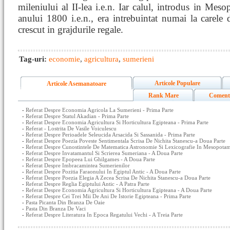
mileniului al II-lea i.e.n. Iar calul, introdus in Meso
anului 1800 i.e.n., era intrebuintat numai la carele d
crescut in grajdurile regale.
Tag-uri:
economie
,
agricultura
,
sumerieni
Articole Populare
Articole Asemanatoare
Rank Mare
Coment
-
Referat Despre Economia Agricola La Sumerieni - Prima Parte
-
Referat Despre Statul Akadian - Prima Parte
-
Referat Despre Economia Agricultura Si Horticultura Egipteana - Prima Parte
-
Referat - Lostrita De Vasile Voiculescu
-
Referat Despre Perioadele Seleucida Arsacida Si Sassanida - Prima Parte
-
Referat Despre Poezia Poveste Sentimentala Scrisa De Nichita Stanescu-a Doua Parte
-
Referat Despre Cunostintele De Matematica Astronomie Si Lexicografie In Mesopotam
-
Referat Despre Invatamantul Si Scrierea Sumeriana - A Doua Parte
-
Referat Despre Epopeea Lui Ghilgames - A Doua Parte
-
Referat Despre Imbracamintea Sumerienilor
-
Referat Despre Pozitia Faraonului In Egiptul Antic - A Doua Parte
-
Referat Despre Poezia Elegia A Zecea Scrisa De Nichita Stanescu-a Doua Parte
-
Referat Despre Reglia Egiptului Antic - A Patra Parte
-
Referat Despre Economia Agricultura Si Horticultura Egipteana - A Doua Parte
-
Referat Despre Cei Trei Mii De Ani De Istorie Egipteana - Prima Parte
-
Pasta Picanta Din Branza De Oaie
-
Pasta Din Branza De Vaci
-
Referat Despre Literatura In Epoca Regatului Vechi - A Treia Parte