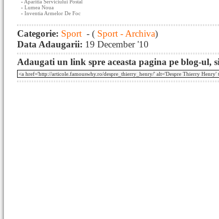
-
Aparitia Serviciului Postal
-
Lumea Noua
-
Inventia Armelor De Foc
Categorie:
Sport
- (
Sport - Archiva
)
Data Adaugarii:
19 December '10
Adaugati un link spre aceasta pagina pe blog-ul, si