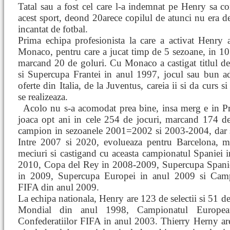
Tatal sau a fost cel care l-a indemnat pe Henry sa c
acest sport, deond 20arece copilul de atunci nu era d
incantat de fotbal.
Prima echipa profesionista la care a activat Henry 
Monaco, pentru care a jucat timp de 5 sezoane, in 1
marcand 20 de goluri. Cu Monaco a castigat titlul d
si Supercupa Frantei in anul 1997, jocul sau bun a
oferte din Italia, de la Juventus, careia ii si da curs si
se realizeaza.
Acolo nu s-a acomodat prea bine, insa merg
e in P
joaca opt ani in cele 254 de jocuri, marcand 174 de 
campion in sezoanele 2001=2002 si 2003-2004, dar 
Intre 2007 si 2020, evolueaza pentru Barcelona, 
meciuri si castigand cu aceasta campionatul Spaniei
2010, Copa del Rey in 2008-2009, Supercupa Spanie
in 2009, Supercupa Europei in anul 2009 si Camp
FIFA din anul 2009.
La echipa nationala, Henry are 123 de selectii si 51 d
Mondial din anul 1998, Campionatul Europe
Confederatiilor FIFA in anul 2003. Thierry Herny are 