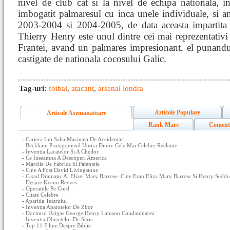
nivel de club cat si la nivel de echipa nationala, in
imbogatit palmaresul cu inca unele individuale, si 
2003-2004 si 2004-2005, de data aceasta impartita
Thierry Henry este unul dintre cei mai reprezentativi 
Frantei, avand un palmares impresionant, el punandu
castigate de nationala cocosului Galic.
Tag-uri:
fotbal
,
atacant
,
arsenal londra
Articole Populare
Articole Asemanatoare
Rank Mare
Coment
-
Cariera Lui Saha Macinata De Accidentari
-
Beckham Protagonistul Unora Dintre Cele Mai Celebre Reclame
-
Inventia Lacatelor Si A Cheilor
-
Ce Inseamna A Descoperi America
-
Marcile De Fabrica Si Patentele
-
Cine A Fost David Livingstone
-
Cazul Dramatic Al Elizei Mary Barrow- Cine Erau Eliza Mary Barrow Si Henry Sedd
-
Despre Keanu Reeves
-
Operatiile Pe Cord
-
Citate Celebre
-
Aparitia Teatrului
-
Inventia Aparatelor De Zbor
-
Doctorul Ucigas George Henry Lamson Condamnarea
-
Inventia Obiectelor De Scris
-
Top 11 Filme Despre Biblie