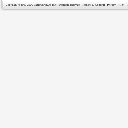
Copyright ©2006-2026
FamousWhy.ro
toate drepturile rezervate |
Termeni & Conditii
|
Privacy Policy
|
T