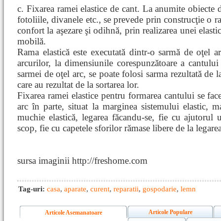
c. Fixarea ramei elastice de cant. La anumite obiecte
fotoliile, divanele etc., se prevede prin construcţie o 
confort la aşezare şi odihnă, prin realizarea unei elastic
mobilă.
Rama elastică este executată dintr-o sarmă de oţel a
arcurilor, la dimensiunile corespunzătoare a cantului 
sarmei de oţel arc, se poate folosi sarma rezultată de 
care au rezultat de la sortarea lor.
Fixarea ramei elastice pentru formarea cantului se face
arc în parte, situat la marginea sistemului elastic,
muchie elastică, legarea făcandu-se, fie cu ajutorul un
scop, fie cu capetele sforilor rămase libere de la legarea
sursa imaginii http://freshome.com
Tag-uri:
casa
,
aparate
,
curent
,
reparatii
,
gospodarie
,
lemn
Articole Populare
Articole Asemanatoare