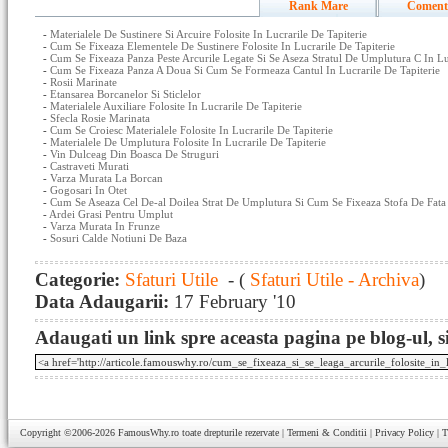
Rank Mare
Coment
-
Materialele De Sustinere Si Arcuire Folosite In Lucrarile De Tapiterie
-
Cum Se Fixeaza Elementele De Sustinere Folosite In Lucrarile De Tapiterie
-
Cum Se Fixeaza Panza Peste Arcurile Legate Si Se Aseza Stratul De Umplutura C In Luc
-
Cum Se Fixeaza Panza A Doua Si Cum Se Formeaza Cantul In Lucrarile De Tapiterie
-
Rosii Marinate
-
Etansarea Borcanelor Si Sticlelor
-
Materialele Auxiliare Folosite In Lucrarile De Tapiterie
-
Sfecla Rosie Marinata
-
Cum Se Croiesc Materialele Folosite In Lucrarile De Tapiterie
-
Materialele De Umplutura Folosite In Lucrarile De Tapiterie
-
Vin Dulceag Din Boasca De Struguri
-
Castraveti Murati
-
Varza Murata La Borcan
-
Gogosari In Otet
-
Cum Se Aseaza Cel De-al Doilea Strat De Umplutura Si Cum Se Fixeaza Stofa De Fata I
-
Ardei Grasi Pentru Umplut
-
Varza Murata In Frunze
-
Sosuri Calde Notiuni De Baza
Categorie:
Sfaturi Utile
- (
Sfaturi Utile - Archiva
)
Data Adaugarii:
17 February '10
Adaugati un link spre aceasta pagina pe blog-ul, si
Copyright ©2006-2026
FamousWhy.ro
toate drepturile rezervate |
Termeni & Conditii
|
Privacy Policy
|
T