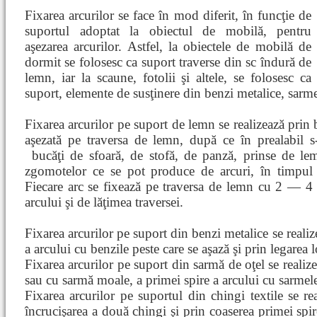
Fixarea arcurilor se face în mod diferit, în funcţie de
suportul adoptat la obiectul de mobilă, pentru
aşezarea arcurilor. Astfel, la obiectele de mobilă de
dormit se folosesc ca suport traverse din sc îndură de
lemn, iar la scaune, fotolii şi altele, se folosesc ca
suport, elemente de susţinere din benzi metalice, sarme 
Fixarea arcurilor pe suport de lemn se realizează prin 
aşezată pe traversa de lemn, după ce în prealabil s-
bucăţi
de sfoară, de stofă, de panză, prinse de le
zgomotelor ce se pot produce de arcuri, în timpul f
Fiecare arc se fixează pe traversa de lemn cu 2 — 4 
arcului şi de lăţimea traversei.
Fixarea arcurilor pe suport din benzi metalice se realiz
a arcului cu benzile peste care se aşază şi prin legarea 
Fixarea arcurilor pe suport din sarmă de oţel se realiz
sau cu sarmă moale, a primei spire a arcului cu sarmele
Fixarea arcurilor pe suportul din chingi textile se rea
încrucişarea a două chingi şi prin coaserea primei spir