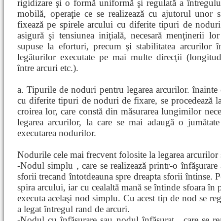
rigidizare şi o formă uniformă şi regulată a întregului
mobilă, operaţie ce se realizează cu ajutorul unor 
fixează pe spirele arcului cu diferite tipuri de noduri
asigură şi tensiunea iniţială, necesară menţinerii lo
supuse la eforturi, precum şi stabilitatea arcurilor 
legăturilor executate pe mai multe direcţii (longitud
între arcuri etc.).
a. Tipurile de noduri pentru legarea arcurilor. înainte 
cu diferite tipuri de noduri de fixare, se procedează la
croirea lor, care constă din măsurarea lungimilor neces
legarea arcurilor, la care se mai adaugă o jumătat
executarea nodurilor.
Nodurile cele mai frecvent folosite la legarea arcurilor 
-Nodul simplu , care se realizează printr-o înfăşurare a
sforii trecand întotdeauna spre dreapta sforii întinse. 
spira arcului, iar cu cealaltă mană se întinde sfoara în 
executa acelaşi nod simplu. Cu acest tip de nod se regl
a legat întregul rand de arcuri.
-Nodul cu înfăşurare sau nodul înfăşurat , care se re