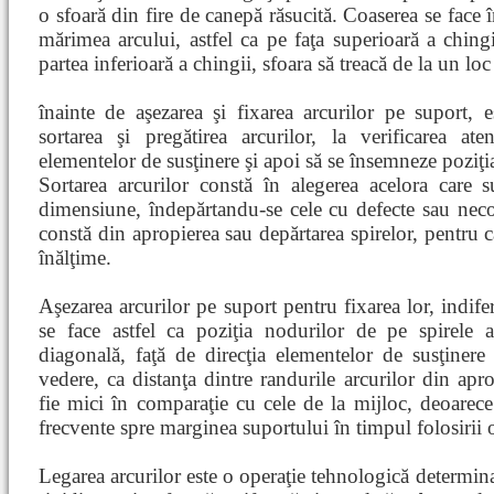
o sfoară din fire de canepă răsucită. Coaserea se face î
mărimea arcului, astfel ca pe faţa superioară a chingi
partea inferioară a chingii, sfoara să treacă de la un loc 
înainte de aşezarea şi fixarea arcurilor pe suport, 
sortarea şi pregătirea arcurilor, la verificarea aten
elementelor de susţinere şi apoi să se însemneze poziţia
Sortarea arcurilor constă în alegerea acelora care s
dimensiune, îndepărtandu-se cele cu defecte sau necon
constă din apropierea sau depărtarea spirelor, pentru ca
înălţime.
Aşezarea arcurilor pe suport pentru fixarea lor, indifer
se face astfel ca poziţia nodurilor de pe spirele a
diagonală, faţă de direcţia elementelor de susţiner
vedere, ca distanţa dintre randurile arcurilor din apr
fie mici în comparaţie cu cele de la mijloc, deoarece
frecvente spre marginea suportului în timpul folosirii 
Legarea arcurilor este o operaţie tehnologică determina