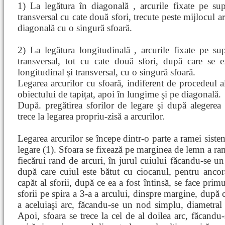
1) La legătura în diagonală , arcurile fixate pe sup
transversal cu cate două sfori, trecute peste mijlocul a
diagonală cu o singură sfoară.
2) La legătura longitudinală , arcurile fixate pe sup
transversal, tot cu cate două sfori, după care se e
longitudinal şi transversal, cu o singură sfoară.
Legarea arcurilor cu sfoară, indiferent de procedeul al
obiectului de tapiţat, apoi în lungime şi pe diagonală.
După. pregătirea sforilor de legare şi după alegerea
trece la legarea propriu-zisă a arcurilor.
Legarea arcurilor se începe dintr-o parte a ramei siste
legare (1). Sfoara se fixează pe marginea de lemn a ram
fiecărui rand de arcuri, în jurul cuiului făcandu-se un
după care cuiul este bătut cu ciocanul, pentru ancora
capăt al sforii, după ce ea a fost întinsă, se face pri
sforii pe spira a 3-a a arcului, dinspre margine, după c
a aceluiaşi arc, făcandu-se un nod simplu, diametral 
Apoi, sfoara se trece la cel de al doilea arc, făcand