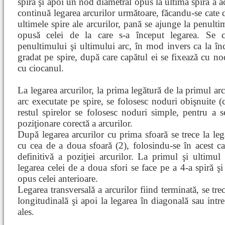
spiră şi apoi un nod diametral opus la ultima spiră a ac
continuă legarea arcurilor următoare, făcandu-se cate
ultimele spire ale arcurilor, pană se ajunge la penult
opusă celei de la care s-a început legarea. Se c
penultimului şi ultimului arc, în mod invers ca la în
gradat pe spire, după care capătul ei se fixează cu no
cu ciocanul.
La legarea arcurilor, la prima legătură de la primul arc
arc executate pe spire, se folosesc noduri obişnuite (c
restul spirelor se folosesc noduri simple, pentru a se
poziţionare corectă a arcurilor.
După legarea arcurilor cu prima sfoară se trece la lega
cu cea de a doua sfoară (2), folosindu-se în acest c
definitivă a poziţiei arcurilor. La primul şi ultimul
legarea celei de a doua sfori se face pe a 4-a spiră şi
opus celei anterioare.
Legarea transversală a arcurilor fiind terminată, se tr
longitudinală şi apoi la legarea în diagonală sau intre
ales.