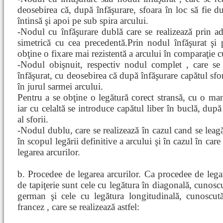
deosebirea că, după înfăşurare, sfoara în loc să fie du
întinsă şi apoi pe sub spira arcului.
-Nodul cu înfăşurare dublă care se realizează prin ad
simetrică cu cea precedentă.Prin nodul înfăşurat şi 
obţine o fixare mai rezistentă a arcului în comparaţie 
-Nodul obişnuit, respectiv nodul complet , care se 
înfăşurat, cu deosebirea că după înfăşurare capătul sfo
în jurul sarmei arcului.
Pentru a se obţine o legătură corect stransă, cu o mană
iar cu celaltă se introduce capătul liber în buclă, după
al sforii.
-Nodul dublu, care se realizează în cazul cand se leag
în scopul legării definitive a arcului şi în cazul în care
legarea arcurilor.
b. Procedee de legarea arcurilor. Ca procedee de legare
de tapiţerie sunt cele cu legătura în diagonală, cuno
german şi cele cu legătura longitudinală, cunoscu
francez , care se realizează astfel: