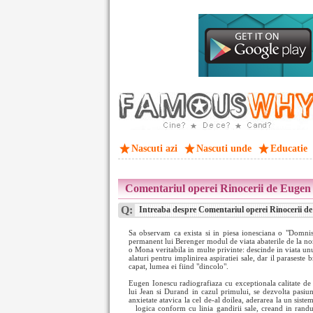
Nascuti azi
Nascuti unde
Educatie
Comentariul operei Rinocerii de Eugen 
Q:
Intreaba despre Comentariul operei Rinocerii de
Sa observam ca exista si in piesa ionesciana o "Domnis
permanent lui Berenger modul de viata abaterile de la norm
o Mona veritabila in multe privinte: descinde in viata unu
alaturi pentru implinirea aspiratiei sale, dar il paraseste 
capat, lumea ei fiind "dincolo".
Eugen Ionescu radiografiaza cu exceptionala calitate de 
lui Jean si Durand in cazul primului, se dezvolta pasiu
anxietate atavica la cel de-al doilea, aderarea la un sist
logica conform cu
linia gandirii sale, creand in randu