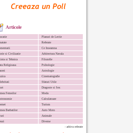
Articole
ucatie
Planuri de Lectie
natate
Referate
mentarii
Ce Inseamna
orie si Civilizatie
Arhitectura Navala
iinta si Tehnica
Filozofie
ata Religioasa
Psihologie
aceri
Astrologie
zica
Cinematografie
lebritati
Sfaturi Utile
ort
Dragoste si Sex
mea Femeilor
Moda
stronomie
Calculatoare
ternet
Turism
mea Barbatilor
Auto Moto
curi
Animale
euri
Diverse
- arhiva referate