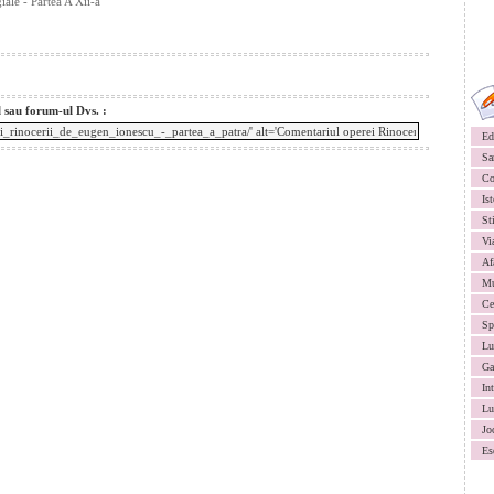
ale - Partea A Xii-a
l sau forum-ul Dvs. :
Ed
Sa
Co
Ist
St
Vi
Af
Mu
Ce
Sp
Lu
Ga
In
Lu
Jo
Es