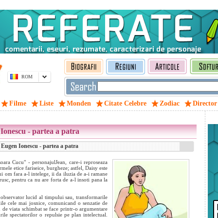
ROM
Filme
Liste
Monden
Citate Celebre
Zodiac
Director
Ionescu - partea a patra
 Eugen Ionescu - partea a patra
oara Cucu" - personajulJean, care-i reproseaza
ele etice fariseice, burgheze; astfel, Daisy este
i om fara a-l intelege, ii da iluzia de a-i ramane
brusc, pentru ca nu are forta de a-l insoti pana la
observator lucid al timpului sau, transformarile
nile cele mai josnice, comunicand o senzatie de
em de viata schimbat se face printr-o argumentare
rile spectatorilor o repulsie pe plan intelectual.