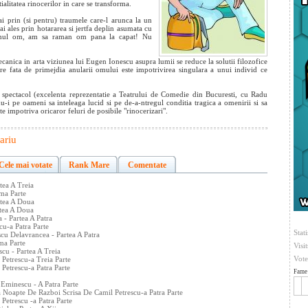
ialitatea rinocerilor in care se transforma.
 prin (si pentru) traumele care-l arunca la un
i ales prin hotararea si jertfa deplin asumata cu
ltimul om, am sa raman om pana la capat! Nu
canica in arta viziunea lui Eugen Ionescu asupra lumii se reduce la solutii filozofice
ire fata de primejdia anularii omului este impotrivirea singulara a unui individ ce
n spectacol (excelenta reprezentatie a Teatrului de Comedie din Bucuresti, cu Radu
du-i pe oameni sa inteleaga lucid si pe de-a-ntregul conditia tragica a omenirii si sa
ate impotriva oricaror feluri de posibile "rinocerizari".
ariu
Cele mai votate
Rank Mare
Comentate
tea A Treia
ma Parte
rtea A Doua
tea A Doua
- Partea A Patra
u-a Patra Parte
Stati
u Delavrancea - Partea A Patra
ma Parte
Visi
u - Partea A Treia
Vote
Petrescu-a Treia Parte
Petrescu-a Patra Parte
Fame 
Eminescu - A Patra Parte
 Noapte De Razboi Scrisa De Camil Petrescu-a Patra Parte
Petrescu -a Patra Parte