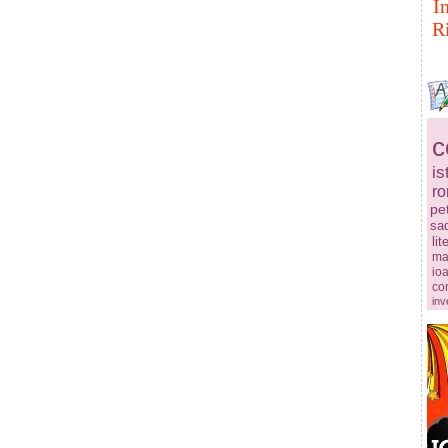
I
R
c
is
r
pe
sa
lit
ma
ioa
co
inv