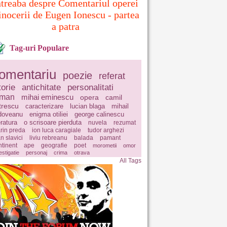
ntreaba despre Comentariul operei
inocerii de Eugen Ionescu - partea
a patra
Tag-uri Populare
omentariu
poezie
referat
torie
antichitate
personalitati
oman
mihai eminescu
opera
camil
trescu
caracterizare
lucian blaga
mihail
doveanu
enigma otiliei
george calinescu
eratura
o scrisoare pierduta
nuvela
rezumat
rin preda
ion luca caragiale
tudor arghezi
n slavici
liviu rebreanu
balada
pamant
ntinent
ape
geografie
poet
morometii
omor
estigatie
personaj
crima
otrava
All Tags