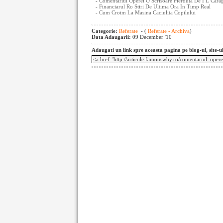
-
Comentariul Operei O Scrisoare Pierduta De I L Caragi
-
Financiarul Ro Stiri De Ultima Ora In Timp Real
-
Cum Croim La Masina Caciulita Copilului
Categorie:
Referate
- (
Referate - Archiva
)
Data Adaugarii:
09 December '10
Adaugati un link spre aceasta pagina pe blog-ul, site-u