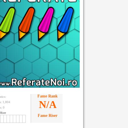
Fame Rank
stics:
N/A
ts: 1,804
s:
0
Riser
Fame Riser