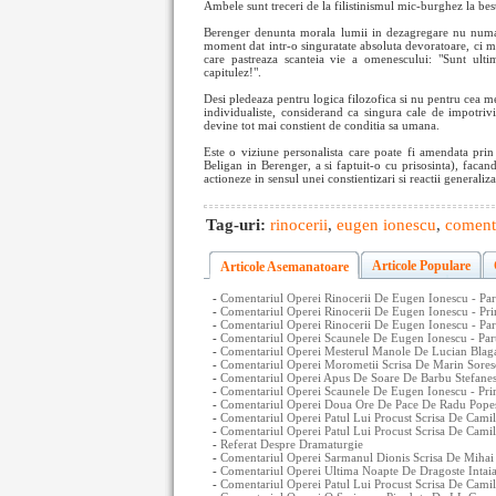
Ambele sunt treceri de la filistinismul mic-burghez la best
Berenger denunta morala lumii in dezagregare nu numai
moment dat intr-o singuratate absoluta devoratoare, ci ma
care pastreaza scanteia vie a omenescului: "Sunt u
capitulez!".
Desi pledeaza pentru logica filozofica si nu pentru cea me
individualiste, considerand ca singura cale de impotriv
devine tot mai constient de conditia sa umana.
Este o viziune personalista care poate fi amendata pri
Beligan in Berenger, a si faptuit-o cu prisosinta), facan
actioneze in sensul unei constientizari si reactii generaliz
Tag-uri:
rinocerii
,
eugen ionescu
,
coment
Articole Populare
Articole Asemanatoare
-
Comentariul Operei Rinocerii De Eugen Ionescu - Par
-
Comentariul Operei Rinocerii De Eugen Ionescu - Pri
-
Comentariul Operei Rinocerii De Eugen Ionescu - Pa
-
Comentariul Operei Scaunele De Eugen Ionescu - Par
-
Comentariul Operei Mesterul Manole De Lucian Blaga 
-
Comentariul Operei Morometii Scrisa De Marin Soresc
-
Comentariul Operei Apus De Soare De Barbu Stefanesc
-
Comentariul Operei Scaunele De Eugen Ionescu - Pri
-
Comentariul Operei Doua Ore De Pace De Radu Popesc
-
Comentariul Operei Patul Lui Procust Scrisa De Camil 
-
Comentariul Operei Patul Lui Procust Scrisa De Camil 
-
Referat Despre Dramaturgie
-
Comentariul Operei Sarmanul Dionis Scrisa De Mihai 
-
Comentariul Operei Ultima Noapte De Dragoste Intaia
-
Comentariul Operei Patul Lui Procust Scrisa De Camil 