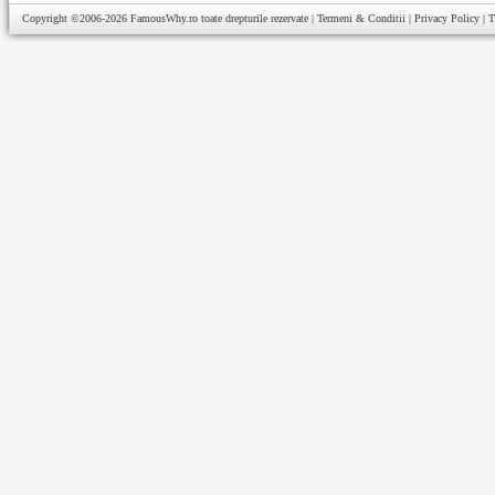
Copyright ©2006-2026
FamousWhy.ro
toate drepturile rezervate |
Termeni & Conditii
|
Privacy Policy
|
T