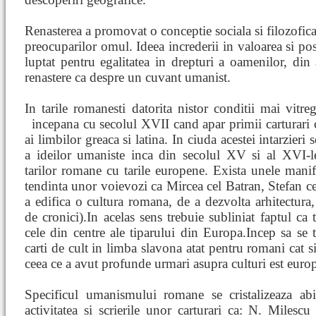
Renasterea a promovat o conceptie sociala si filozofica
preocuparilor omul. Ideea increderii in valoarea si posi
luptat pentru egalitatea in drepturi a oamenilor, din
renastere ca despre un cuvant umanist.
In tarile romanesti datorita nistor conditii mai vitr
incepana cu secolul XVII cand apar primii carturar
ai limbilor greaca si latina. In ciuda acestei intarzier
a ideilor umaniste inca din secolul XV si al XVI-l
tarilor romane cu tarile europene. Exista unele manif
tendinta unor voievozi ca Mircea cel Batran, Stefan 
a edifica o cultura romana, de a dezvolta arhitectura, 
de cronici).In acelas sens trebuie subliniat faptul ca
cele din centre ale tiparului din Europa.Incep sa se 
carti de cult in limba slavona atat pentru romani cat s
ceea ce a avut profunde urmari asupra culturi est euro
Specificul umanismului romane se cristalizeaza ab
activitatea si scrierile unor carturari ca: N. Milescu