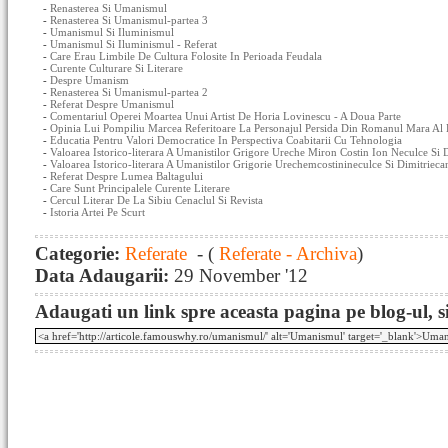
-
Renasterea Si Umanismul
-
Renasterea Si Umanismul-partea 3
-
Umanismul Si Iluminismul
-
Umanismul Si Iluminismul - Referat
-
Care Erau Limbile De Cultura Folosite In Perioada Feudala
-
Curente Culturare Si Literare
-
Despre Umanism
-
Renasterea Si Umanismul-partea 2
-
Referat Despre Umanismul
-
Comentariul Operei Moartea Unui Artist De Horia Lovinescu - A Doua Parte
-
Opinia Lui Pompiliu Marcea Referitoare La Personajul Persida Din Romanul Mara Al L
-
Educatia Pentru Valori Democratice In Perspectiva Coabitarii Cu Tehnologia
-
Valoarea Istorico-literara A Umanistilor Grigore Ureche Miron Costin Ion Neculce Si 
-
Valoarea Istorico-literara A Umanistilor Grigorie Urechemcostinineculce Si Dimitrieca
-
Referat Despre Lumea Baltagului
-
Care Sunt Principalele Curente Literare
-
Cercul Literar De La Sibiu Cenaclul Si Revista
-
Istoria Artei Pe Scurt
Categorie:
Referate
- (
Referate - Archiva
)
Data Adaugarii:
29 November '12
Adaugati un link spre aceasta pagina pe blog-ul, si