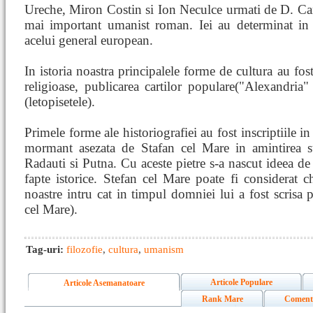
Ureche, Miron Costin si Ion Neculce urmati de D. Can
mai important umanist roman. Iei au determinat in c
acelui general european.
In istoria noastra principalele forme de cultura au fost
religioase, publicarea cartilor populare("Alexandria"
(letopisetele).
Primele forme ale historiografiei au fost inscriptiile i
mormant asezata de Stafan cel Mare in amintirea str
Radauti si Putna. Cu aceste pietre s-a nascut ideea d
fapte istorice. Stefan cel Mare poate fi considerat chi
noastre intru cat in timpul domniei lui a fost scrisa 
cel Mare).
Tag-uri:
filozofie
,
cultura
,
umanism
Articole Populare
Articole Asemanatoare
Rank Mare
Coment