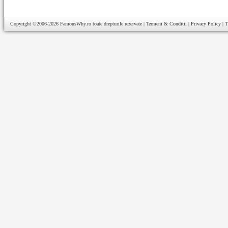
Copyright ©2006-2026
FamousWhy.ro
toate drepturile rezervate |
Termeni & Conditii
|
Privacy Policy
|
T