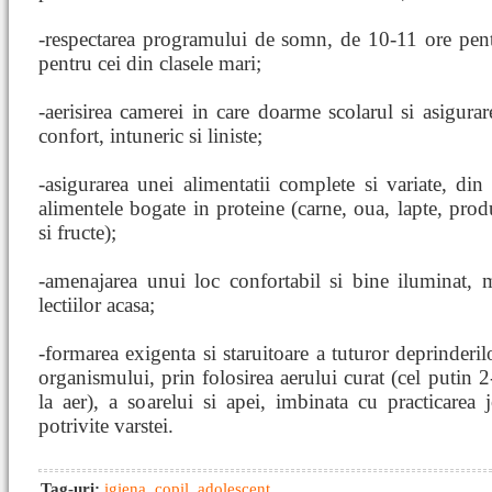
-respectarea programului de somn, de 10-11 ore pentr
pentru cei din clasele mari;
-aerisirea camerei in care doarme scolarul si asigurar
confort, intuneric si liniste;
-asigurarea unei alimentatii complete si variate, din
alimentele bogate in proteine (carne, oua, lapte, prod
si fructe);
-amenajarea unui loc confortabil si bine iluminat, m
lectiilor acasa;
-formarea exigenta si staruitoare a tuturor deprinderil
organismului, prin folosirea aerului curat (cel putin 2
la aer), a soarelui si apei, imbinata cu practicarea j
potrivite varstei.
Tag-uri:
igiena
,
copil
,
adolescent