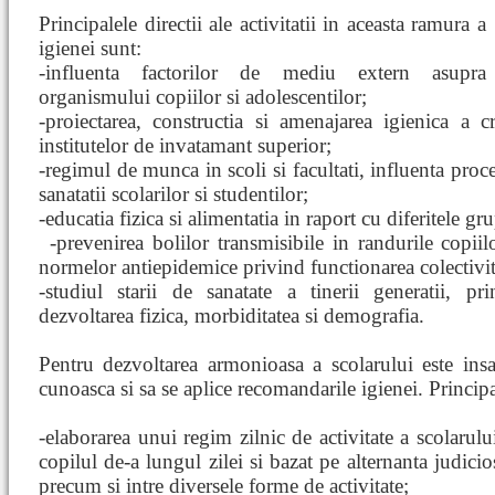
Principalele directii ale activitatii in aceasta ramura a
igienei sunt:
-influenta factorilor de mediu extern asupra
organismului copiilor si adolescentilor;
-proiectarea, constructia si amenajarea igienica a cre
institutelor de invatamant superior;
-regimul de munca in scoli si facultati, influenta proc
sanatatii scolarilor si studentilor;
-educatia fizica si alimentatia in raport cu diferitele gr
-prevenirea bolilor transmisibile in randurile copiil
normelor antiepidemice privind functionarea colectivita
-studiul starii de sanatate a tinerii generatii, pr
dezvoltarea fizica, morbiditatea si demografia.
Pentru dezvoltarea armonioasa a scolarului este insa
cunoasca si sa se aplice recomandarile igienei. Principal
-elaborarea unui regim zilnic de activitate a scolarulu
copilul de-a lungul zilei si bazat pe alternanta judici
precum si intre diversele forme de activitate;