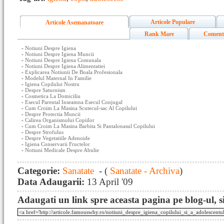
Articole Populare
Articole Asemanatoare
Rank Mare
Coment
-
Notiuni Despre Igiena
-
Notiuni Despre Igiena Muncii
-
Notiuni Despre Igiena Comunala
-
Notiuni Despre Igiena Alimentatiei
-
Explicarea Notiunii De Boala Profesionala
-
Modelul Maternal In Familie
-
Igiena Copilului Nostru
-
Despre Saturnism
-
Cosmetica La Domiciliu
-
Esecul Parental Inseamna Esecul Conjugal
-
Cum Croim La Masina Scutecul-sac Al Copilului
-
Despre Protectia Muncii
-
Calirea Organismului Copiilor
-
Cum Croim La Masina Barbita Si Pantalonasul Copilului
-
Despre Strofulus
-
Despre Vegetatiile Adenoide
-
Igiena Conservarii Fructelor
-
Notiuni Medicale Despre Abulie
Categorie:
Sanatate
- (
Sanatate - Archiva
)
Data Adaugarii:
13 April '09
Adaugati un link spre aceasta pagina pe blog-ul, si