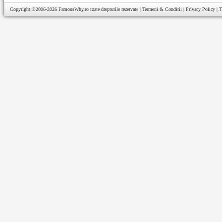
Copyright ©2006-2026
FamousWhy.ro
toate drepturile rezervate |
Termeni & Conditii
|
Privacy Policy
|
T