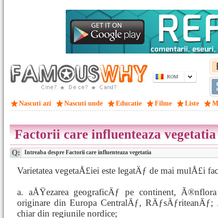
ROM
Nascuti azi
Nascuti unde
Educatie
Filme
Liste
M
Factorii care influenteaza vegetatia
Q:
Intreaba despre Factorii care influenteaza vegetatia
Varietatea vegetaÅ£iei este legatÄƒ de mai mulÅ£i fac
a. aÅŸezarea geograficÄƒ pe continent, Ã®nflora 
originare din Europa CentralÄƒ, RÄƒsÄƒriteanÄƒ; Å
chiar din regiunile nordice;