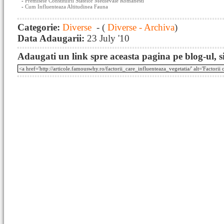
-
Premisele Constituirii Statelor Medievale Romanesti
-
Cum Influenteaza Altitudinea Fauna
Categorie:
Diverse
- (
Diverse - Archiva
)
Data Adaugarii:
23 July '10
Adaugati un link spre aceasta pagina pe blog-ul, si