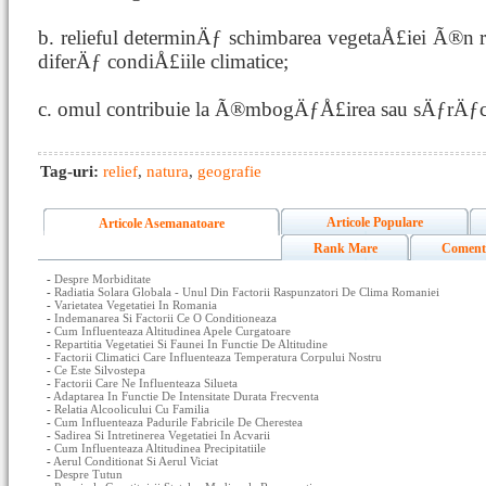
b. relieful determinÄƒ schimbarea vegetaÅ£iei Ã®n r
diferÄƒ condiÅ£iile climatice;
c. omul contribuie la Ã®mbogÄƒÅ£irea sau sÄƒrÄƒci
Tag-uri:
relief
,
natura
,
geografie
Articole Populare
Articole Asemanatoare
Rank Mare
Coment
-
Despre Morbiditate
-
Radiatia Solara Globala - Unul Din Factorii Raspunzatori De Clima Romaniei
-
Varietatea Vegetatiei In Romania
-
Indemanarea Si Factorii Ce O Conditioneaza
-
Cum Influenteaza Altitudinea Apele Curgatoare
-
Repartitia Vegetatiei Si Faunei In Functie De Altitudine
-
Factorii Climatici Care Influenteaza Temperatura Corpului Nostru
-
Ce Este Silvostepa
-
Factorii Care Ne Influenteaza Silueta
-
Adaptarea In Functie De Intensitate Durata Frecventa
-
Relatia Alcoolicului Cu Familia
-
Cum Influenteaza Padurile Fabricile De Cherestea
-
Sadirea Si Intretinerea Vegetatiei In Acvarii
-
Cum Influenteaza Altitudinea Precipitatiile
-
Aerul Conditionat Si Aerul Viciat
-
Despre Tutun