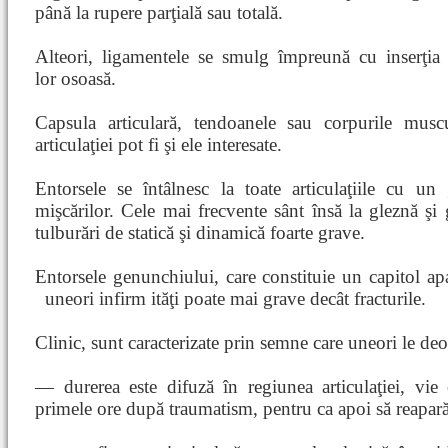
până la rupere parţială sau totală.
Alteori, ligamentele se smulg împreună cu inserţia
lor osoasă.
Capsula articulară, tendoanele sau corpurile musc
articulaţiei pot fi şi ele interesate.
Entorsele se întâlnesc la toate articulaţiile cu u
mişcărilor. Cele mai frecvente sânt însă la gleznă şi
tulburări de statică şi dinamică foarte grave.
Entorsele genunchiului, care constituie un capitol apar
uneori infirm
ităţi poate mai grave decât fracturile.
Clinic, sunt caracterizate prin semne care uneori le deo
— durerea este difuză în regiunea articulaţiei, vie 
primele ore după traumatism, pentru ca apoi să reapară