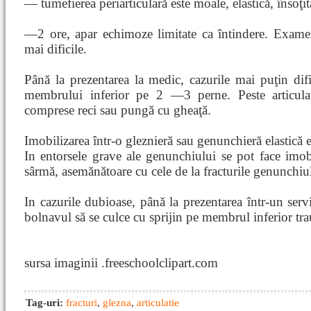
— tumefierea periarticulară este moale, elastică, însoţ
—2 ore, apar echimoze limitate ca întindere. Examenu
mai dificile.
Până la prezentarea la medic, cazurile mai puţin dific
membrului inferior pe 2 —3 perne. Peste articulaţ
comprese reci sau pungă cu gheaţă.
Imobilizarea într-o gleznieră sau genunchieră elastică e
In entorsele grave ale genunchiului se pot face imob
sârmă, asemănătoare cu cele de la fracturile genunchiu
In cazurile dubioase, până la prezentarea într-un servi
bolnavul să se culce cu sprijin pe membrul inferior tra
sursa imaginii .freeschoolclipart.com
Tag-uri:
fracturi
,
glezna
,
articulatie