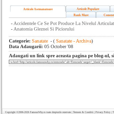
Articole Populare
Articole Asemanatoare
Rank Mare
Coment
-
Accidentele Ce Se Pot Produce La Nivelul Articulat
-
Anatomia Gleznei Si Piciorului
Categorie:
Sanatate
- (
Sanatate - Archiva
)
Data Adaugarii:
05 October '08
Adaugati un link spre aceasta pagina pe blog-ul, si
Copyright ©2006-2026
FamousWhy.ro
toate drepturile rezervate |
Termeni & Conditii
|
Privacy Policy
|
T