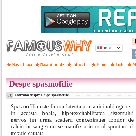
ROM
Nascuti azi
Nascuti unde
Educatie
Filme
Liste
M
Despe spasmofilie
Q:
Intreaba despre Despe spasmofilie
Spasmofilia este forma latenta a tetaniei rahitogene .
In aceasta boala, hiperexcitabilitatea sistemului
nervos (in urma scaderii concentratiei ionilor de
calciu in sange) nu se manifesta in mod spontan, ci
trebuie cautata