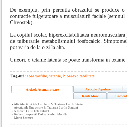
De exemplu, prin percutia obrazului se produce o
contractie fulgeratoare a musculaturii faciale (semnul
Chvostek).
La copilul scolar, hiperexcitabilitatea neuromusculara p
de tulburarile metabolismului fosfocalcic. Simptomele
pot varia de la o zi la alta.
Uneori, o tetanie latenta se poate transforma in tetanie
Tag-uri:
spasmofilie
,
tetanie
,
hiperexcitabilitate
Articole Populare
Articole Asemanatoare
Rank Mare
Coment
-
Alte Afectiuni Ale Copilului Si Tratarea Lor In Statiuni
-
Afectiunile Endocrine Si Tratarea Lor In Statiuni
-
5 Indicii Ca Iti Este Infidel
-
Referat Despre Al Doilea Razboi Mondial
-
Marin Sorescu