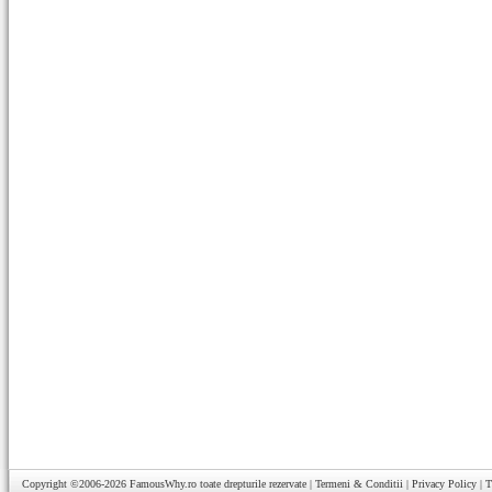
Copyright ©2006-2026
FamousWhy.ro
toate drepturile rezervate |
Termeni & Conditii
|
Privacy Policy
|
T