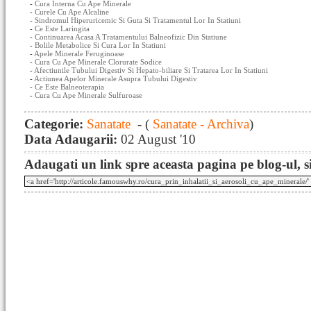
-
Cura Interna Cu Ape Minerale
-
Curele Cu Ape Alcaline
-
Sindromul Hiperuricemic Si Guta Si Tratamentul Lor In Statiuni
-
Ce Este Laringita
-
Continuarea Acasa A Tratamentului Balneofizic Din Statiune
-
Bolile Metabolice Si Cura Lor In Statiuni
-
Apele Minerale Feruginoase
-
Cura Cu Ape Minerale Clorurate Sodice
-
Afectiunile Tubului Digestiv Si Hepato-biliare Si Tratarea Lor In Statiuni
-
Actiunea Apelor Minerale Asupra Tubului Digestiv
-
Ce Este Balneoterapia
-
Cura Cu Ape Minerale Sulfuroase
Categorie:
Sanatate
- (
Sanatate - Archiva
)
Data Adaugarii:
02 August '10
Adaugati un link spre aceasta pagina pe blog-ul, si