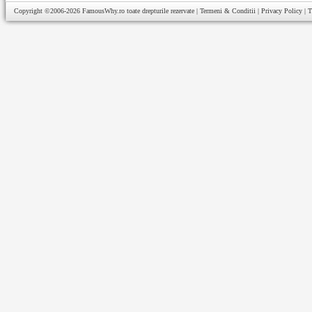
Copyright ©2006-2026
FamousWhy.ro
toate drepturile rezervate |
Termeni & Conditii
|
Privacy Policy
|
T