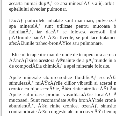
aceasta numai dupÄƒ ce apa mineralÄƒ s-a i(-.orbit 
epiteliului alveolar pulmonar.
DacÄƒ particulele inhalate sunt mai mari, pulverizaÅ
apa mineralÄƒ sunt utilizate pentru mucoasa b
farinilanÄƒ, iar dacÄƒ se folosesc aerosoli fi
pÄƒtrunde panÄƒ Ã®n flveole, se pot face tratamen
afecÅ£iunile traheo-bronÅŸice sau pulmonare.
Efectul terapeutic mai depinde de temperatura aeroso
Ã®ncÄƒlzirea acestora Ã®nainte de a pÄƒtrunde in ar
de compoziÅ£ia chimicÄƒ a apei minerale folosite.
Apele minerale cloruro-sodice fluidificÄƒ secreÅ£
stimuleazÄƒ miÅŸcÄƒrile cililor vibratili ai acestei
cronice cu hiposecreÅ£ie, Ã®n rinite atrofice ÅŸi 
Apele sulfuroase produc vasodilataÅ£ie localÄƒ Å
mucoasei. Sunt recomandate Ã®n bronÅŸitele cronic
abundentÄƒ, Ã®n rinite cronice, ozenÄƒ, sinusite
contraindicate Ã®n congestii ale mucoasei ÅŸi hemop