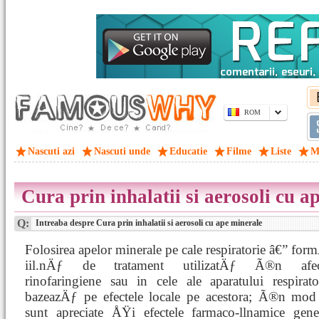
ROM
Nascuti azi
Nascuti unde
Educatie
Filme
Liste
M
Cura prin inhalatii si aerosoli cu a
Q:
Intreaba despre Cura prin inhalatii si aerosoli cu ape minerale
Folosirea apelor minerale pe cale respiratorie â€” form
iil.nÄƒ de tratament utilizatÄƒ Ã®n afec
rinofaringiene sau in cele ale aparatului respirat
bazeazÄƒ pe efectele locale pe acestora; Ã®n mod
sunt apreciate ÅŸi efectele farmaco-llnamice gen