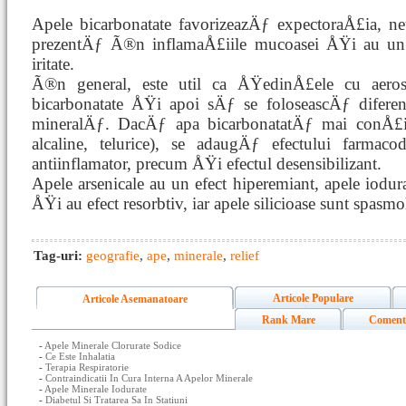
Apele bicarbonatate favorizeazÄƒ expectoraÅ£ia, neu
prezentÄƒ Ã®n inflamaÅ£iile mucoasei ÅŸi au un e
iritate.
Ã®n general, este util ca ÅŸedinÅ£ele cu aer
bicarbonatate ÅŸi apoi sÄƒ se foloseascÄƒ diferen
mineralÄƒ. DacÄƒ apa bicarbonatatÄƒ mai conÅ£i
alcaline, telurice), se adaugÄƒ efectului farma
antiinflamator, precum ÅŸi efectul desensibilizant.
Apele arsenicale au un efect hiperemiant, apele iodu
ÅŸi au efect resorbtiv, iar apele silicioase sunt spasmo
Tag-uri:
geografie
,
ape
,
minerale
,
relief
Articole Populare
Articole Asemanatoare
Rank Mare
Coment
-
Apele Minerale Clorurate Sodice
-
Ce Este Inhalatia
-
Terapia Respiratorie
-
Contraindicatii In Cura Interna A Apelor Minerale
-
Apele Minerale Iodurate
-
Diabetul Si Tratarea Sa In Statiuni