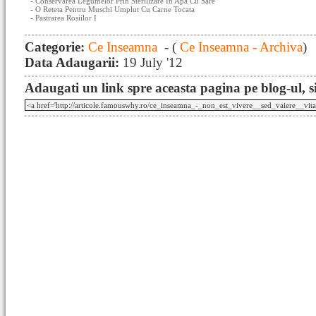
-
Conservarea Legumelor Prin Sterilizare In Apa Cu Sare
-
O Reteta Pentru Muschi Umplut Cu Carne Tocata
-
Pastrarea Rosiilor I
Categorie:
Ce Inseamna
- (
Ce Inseamna - Archiva
)
Data Adaugarii:
19 July '12
Adaugati un link spre aceasta pagina pe blog-ul, si