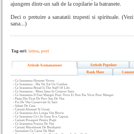
ajungem dintr-un salt de la copilarie la batranete.
Deci o pretuire a sanatatii trupesti si spirituale. (Vezi
sana...)
Tag-uri:
latina
,
poet
Articole Populare
Articole Asemanatoare
Rank Mare
Coment
-
Ce Inseamna Honeste Vivere
-
Ce Inseamna - Ma Vie Est Un Combat
-
Ce Inseamna Bread Is The Staff Of Life
-
Ce Inseamna - Mens Sana In Corpore Sano
-
Ce Inseamna Il Faut Manger Pour Vivre Et Non Pas Vivre Pour Manger
-
Pasta Din Ficat De Porc Sau De Vita
-
Foi De Vita Conservate In Sare
-
Salam De Casa
-
Carnati Afumati Si Uscati
-
Ce Inseamna Ars Longa Vita Brevis
-
Ce Inseamna Ce-i In Gusa Si-n Capusa
-
Carnati Proaspeti Pentru Prajit
-
Ce Inseamna Frunza De Vita
-
Carnati Macelaresti De Burdujeni
-
Sarmalute Cu Carne De Miel