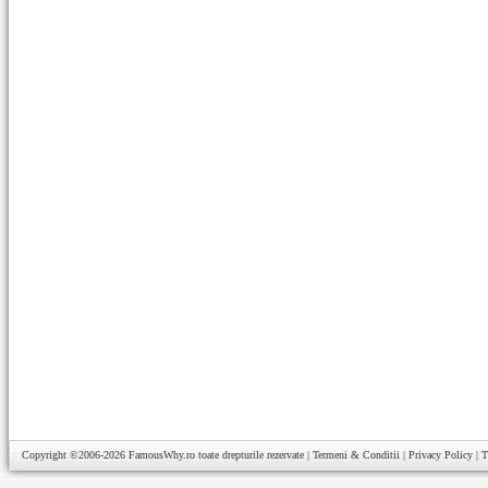
Copyright ©2006-2026
FamousWhy.ro
toate drepturile rezervate |
Termeni & Conditii
|
Privacy Policy
|
T