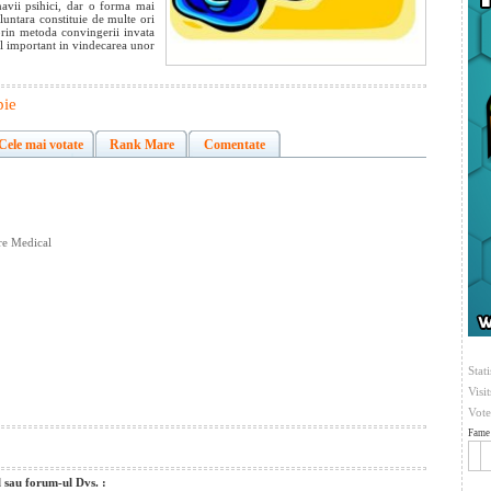
navii psihici, dar o forma mai
luntara constituie de multe ori
prin metoda convingerii invata
ol important in vindecarea unor
pie
Cele mai votate
Rank Mare
Comentate
re Medical
Stati
Visi
Vote
Fame 
l sau forum-ul Dvs. :