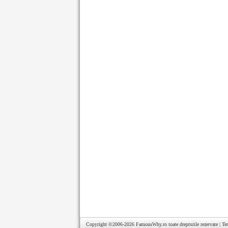
Copyright ©2006-2026
FamousWhy.ro
toate drepturile rezervate |
Te