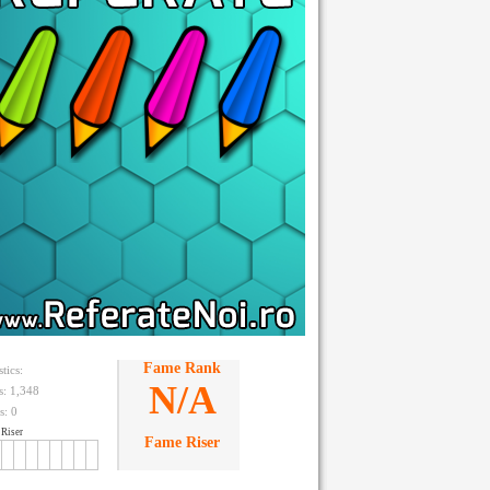
Fame Rank
stics:
N/A
ts: 1,348
s:
0
Riser
Fame Riser