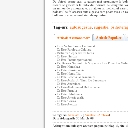
De obicei, aceste stari se gasesc mai pronuntate la bol
usoara se gaseste si la individul normal. Autosugestia vo
un mijloc de psihoterapie, un ajutor al medicului care 
bolnavul sa foloseasca autosugestia care poate avea un r
boli sau in crearea unei stari de optimism.
Tag-uri:
autosugestie
,
sugestie
,
psihotera
Articole Populare
Articole Asemanatoare
-
Cum Sa Ne Lasam De Fumat
-
Ce Este Patologia Celulara
-
Pastrarea Cepei Pentru Iarna
-
Ce Este Fimoza
-
Ce Este Pneumoperitoneul
-
Explicarea Notiunii De Suspensor Din Punct De Vede
-
Ce Este Hemoliza
-
Ce Este Idiosincrazia
-
Ce Este Hemofilia
-
Ce Este Reactia Galli-mainini
-
Ce Este Acela Un Timp De Sangerare
-
Ce Este Anchiloza
-
Ce Este Abdomenul De Batracian
-
Ce Este Pustula
-
Ce Este Hebefrenia
-
Ce Este Arteriografia
-
Ce Este Coriza
-
Ce Este Atetoza
Categorie:
Sanatate
- (
Sanatate - Archiva
)
Data Adaugarii:
30 March '09
Adaugati un link spre aceasta pagina pe blog-ul, site-u