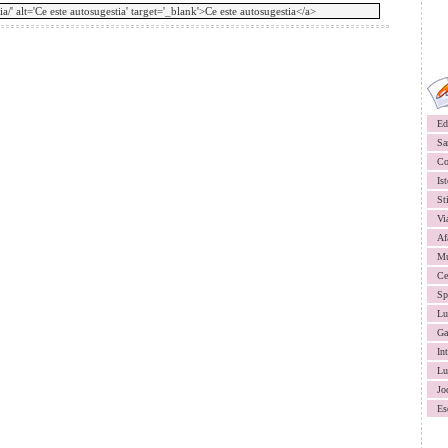
Ed
Sa
Co
Ist
St
Vi
Af
Mu
Ce
Sp
Lu
Ga
In
Lu
Jo
Es