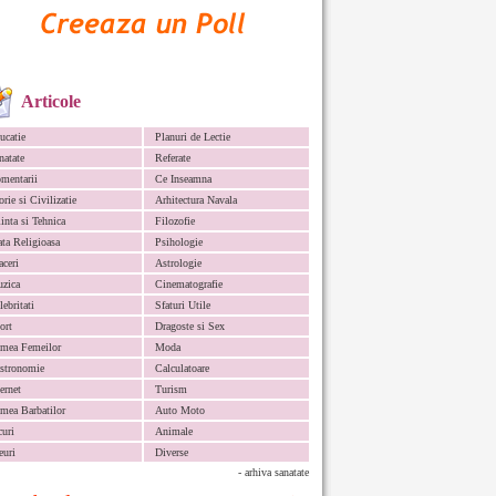
Articole
ucatie
Planuri de Lectie
natate
Referate
mentarii
Ce Inseamna
orie si Civilizatie
Arhitectura Navala
iinta si Tehnica
Filozofie
ata Religioasa
Psihologie
aceri
Astrologie
zica
Cinematografie
lebritati
Sfaturi Utile
ort
Dragoste si Sex
mea Femeilor
Moda
stronomie
Calculatoare
ternet
Turism
mea Barbatilor
Auto Moto
curi
Animale
euri
Diverse
- arhiva sanatate