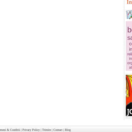
In
b
s
o
i
rel
in
or
a
rmeni & Conditii
|
Privacy Policy
|
Trimite
|
Contact
|
Blog