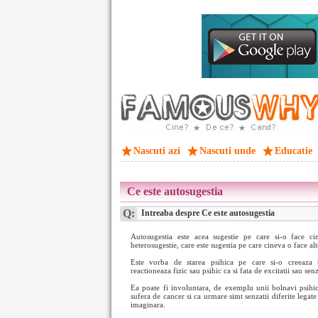
Nascuti azi
Nascuti unde
Educatie
Ce este autosugestia
Q:
Intreaba despre Ce este autosugestia
Autosugestia este acea sugestie pe care si-o face ci
heterosugestie, care este sugestia pe care cineva o face al
Este vorba de starea psihica pe care si-o creeaza
reactioneaza fizic sau psihic ca si fata de excitatii sau senz
Ea poate fi involuntara, de exemplu unii bolnavi psihic
sufera de cancer si ca urmare simt senzatii diferite legate
imaginara.