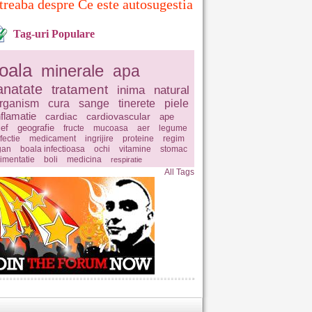
treaba despre Ce este autosugestia
Tag-uri Populare
oala
minerale
apa
anatate
tratament
inima
natural
rganism
cura
sange
tinerete
piele
nflamatie
cardiac
cardiovascular
ape
ief
geografie
fructe
mucoasa
aer
legume
fectie
medicament
ingrijire
proteine
regim
gan
boala infectioasa
ochi
vitamine
stomac
limentatie
boli
medicina
respiratie
All Tags