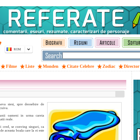
ROM
Filme
Liste
Monden
Citate Celebre
Zodiac
Director
neva siesi, spre deosebire de
tcuiva.
 unii oameni in urma careia
atii reale.
i cred, se conving singuri, ca
 de aceasta boala care la ei este