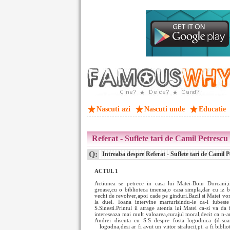
Nascuti azi
Nascuti unde
Educatie
Referat - Suflete tari de Camil Petrescu
Q:
Intreaba despre Referat - Suflete tari de Camil P
ACTUL 1
Actiunea se petrece in casa lui Matei-Boiu Dorcani,
groase,cu o biblioteca imensa,o casa simpla,dar cu iz 
vechi de revolver,apoi cade pe ginduri.Bazil si Matei vor
la duel. Ioana intervine marturisindu-le ca-l iubes
S.Sinesti.Printul ii atrage atentia lui Matei ca-si va da
intereseaza mai mult valoarea,curajul moral,decit ca n-ar
Andrei discuta cu S.S despre fosta logodnica (d-soa
logodna,desi ar fi avut un viitor stralucit,pt. a fi bibli