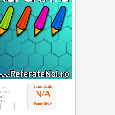
Fame Rank
stics:
N/A
ts: 4,530
s:
0
Riser
Fame Riser