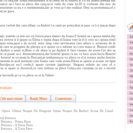
sa i-o dea,dar Ioana reactioneaza si ia cheia de la Andrei si i-o da tatalui.Ramasi din
cearca sa-l faca sa plece din casa,sa-si vada de viata lui.El ii vorbeste din nou de
arturiseste ca nu e o sentimentala,dar ar vrea sa-l stie realizat. Desi ea protesteaza,el o
sat pe gura.
oces verbal din care aflam ca Andrei l-a ranit pe print,desi se pare ca l-a atacat dupa
pt. traieste ca intr-un vis fericit,seara alaturi de Ioana.E hotarit sa-i spuna tatalui,dar
Ed
a averea si ii spune ca Elena e topita dupa el.Ioana vine la el ii cere sa-i spuna totul
Sa
eput ezita,apoi e de acord. intre timp vine servitoarea care aduce o scrisoare de la
u care se pregatea de plecare si ii spune ca o iubeste si-i cere mina ei. Boierul crede
Co
 Andrei e sotul ei,Boiu o da afara si pe Andrei il face vinator de avere.Cei doi se
spune ca poate sa o dezmosteneasca,dar boierul spune ca nu va face acest lucru.Boierul
Ist
a boierul se va muta la Dorcani,pt totdeauna,ea va pleca cu el.ii ureaza multa fericire
St
ieteneste.in acel moment vine Ioana care vede scena.Elena se sperie si scoate un tipat
isculpe,ea nu-l crede,ii spune cuvinte jignitoare. Singura solutie pe care el o
Vi
t vin si apare si doctorul,cu care trebuia sa plece Culai,care constata ca nu e mortal
Af
 lucrurile pt ca va pleca cu ei la Valeni.
Mu
Ce
roman
Sp
Lu
Cele mai votate
Rank Mare
Comentate
Ga
In
Lu
Din Opera Ultima Noapte De Dragoste Intaia Noapte De Razboi Scrisa De Camil
Jo
mil Petrescu
 Petrescu - Prima Parte
Es
 Petrescu - A Doua Parte
Petrescu - A Treia Parte