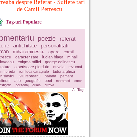
treaba despre Referat - Suflete tari
de Camil Petrescu
Tag-uri Populare
omentariu
poezie
referat
torie
antichitate
personalitati
oman
mihai eminescu
opera
camil
trescu
caracterizare
lucian blaga
mihail
doveanu
enigma otiliei
george calinescu
eratura
o scrisoare pierduta
nuvela
rezumat
rin preda
ion luca caragiale
tudor arghezi
n slavici
liviu rebreanu
balada
pamant
ntinent
ape
geografie
poet
morometii
omor
estigatie
personaj
crima
otrava
All Tags