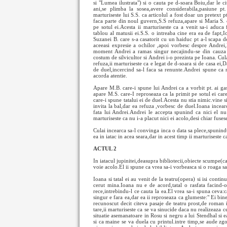
si "Lumea ilustrata") si o cauta pe d-soara Boiu,dar le cit
ani,se plimba la sosea,avere considerabila,pasiune pt. a
marturiseste lui S.S. ca articolul a fost doar un pretext p
faca parte din noul guvern,S.S refuza,apare si Maria S. 
pe sotul ei.Acesta ii marturiseste ca a venit sa-i aduca
tablou al matusii ei.S.S. o intreaba cine era ea de fapt,
Suzanei B. care s-a casatorit cu un haiduc pt a-l scapa 
aceeasi expresie a ochilor ,apoi vorbesc despre Andrei
moment Andrei a ramas singur necajindu-se din cauza s
costum de silvicultor si Andrei i-o prezinta pe Ioana. Cu
refuza,ii marturiseste ca e legat de d-soara si de casa ei,
de duel,incercind sa-l faca sa renunte.Andrei spune ca n
acorda atentie.
Apare M.B. care-i spune lui Andrei ca a vorbit pt. ai ga
apare M.S. care-I reproseaza ca la primit pe sotul ei ca
care-i spune tatalui ei de duel.Acesta nu stia nimic.vine s
invita la bal,dar ea refuza ,vorbesc de duel.Ioana incearc
fata lui Andrei.Andrei le accepta spunind ca nici el nu 
marturiseste ca nu i-a placut nici ei acolo,desi chiar fuses
Culai incearca sa-l convinga inca o data sa plece,spunindu
ea in iatac in acea seara,dar in acest timp ii marturiseste 
ACTUL 2
In iatacul jupinitei,deasupra bibliotecii,obiecte scumpe(ca
voie acolo.El ii spune ca vrea sa-i vorbeasca si o roaga s
Ioana si tatal ei au venit de la teatru(opera) si isi continu
cerut mina.Ioana nu e de acord,tatal o rasfata facind-
rece,intrebindu-l ce cauta la ea.El vrea sa-i spuna ceva:c
singur e fara ea,dar ea ii reproseaza ca glumeste:" Ei bi
recunoscut decit citeva pasaje de teatru prost,de roman ief
tare,ii marturiseste ca se va sinucide daca nu realizeaza 
situatie asemanatoare in Rosu si negru a lui Stendhal si ea 
si ca maine se va duela cu printul.intre timp,se aude zg