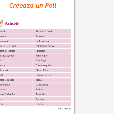
Articole
ucatie
Planuri de Lectie
natate
Referate
mentarii
Ce Inseamna
orie si Civilizatie
Arhitectura Navala
iinta si Tehnica
Filozofie
ata Religioasa
Psihologie
aceri
Astrologie
zica
Cinematografie
lebritati
Sfaturi Utile
ort
Dragoste si Sex
mea Femeilor
Moda
stronomie
Calculatoare
ternet
Turism
mea Barbatilor
Auto Moto
curi
Animale
euri
Diverse
- arhiva referate