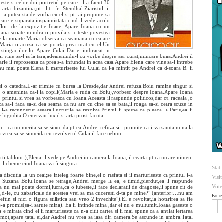
este si celor doi portretul pe care i l-a facut:30
rta bizantina,pt. lit. fr. Stendhal.Ziaristul ii
t. a putea sta de vorba cu el si pt. ai propune sa
care e suparata,inspaimintata cind il vede acolo
 flori de la expozitie Ioanei.Apare Ioana cu un
Ioana scoate mindra o provila si citeste povestea
de la moarte.Maria observa ca seamana cu ea,are
,Maria o acuza ca se poarta prea urat cu el.Un
tingaciilor lui.Apare Culai Darie, imbracat in
lai vine sa-l ia la tara,ademenindu-l cu vorbe despre aer curat,mincare buna.Andrei il
Darie ii reproseaza ca prea s-a infundat in acea casa.Apare Elena care vine sa-l intrebe
u mai poate.Elena ii marturiseste lui Culai ca l-a mintit pe Andrei ca d-soara B. ii
si o catedra.L-ar trimite cu bursa la Dresde,dar Andrei refuza.Boiu ramine singur si
re o ameninta ca-i ia copiii(Maria e ruda cu Boiu),vorbesc despre Ioana.Apare Ioana
i printul si vrea sa vorbeasca cu Ioana.Aceasta ii raspunde politicos,dar cu raceala ,o
a sa-l faca sa-si dea seama ca nu are cu cine sa se bata,il roaga sa-si ceara scuze in
l-a recunoscut aseara.Lucrurile se rezolva.Printul ii spune ca pleaca la Paris,ea ii
e logodita.O enervau luxul si arta prost facuta.
-i ca nu merita sa se sinucida pt ea.Andrei refuza si-i promite ca-i va saruta mina la
ca vrea sa se sinucida cu revolverul.Culai il face nebun.
rti,tablouri),Elena il vede pe Andrei in camera la Ioana, il cearta pt ca nu are nimeni
a il cheme cind Ioana va fi singura.
Stati
a discutia la un ceai;se inteleg foarte bine,el o rasfata si ii marturiseste ca printul i-a
Visi
o Suzana Boiu.Ioana se retrage,Andrei merge la ea, e timid,pierdut,ea ii raspunde
Vote
a nu mai poate dormi,lucra,ca o iubeste,ii face declaratii de dragoste,ii spune cit de
ne,d-le, cu zabaricale de acestea vrei sa ma cuceresti d-ta pe mine?" (anterior:…nu am
Fame 
tin si nici o figura stilistica sau vreo 2 invechite").El e revoltat,ia hotarirea sa fie
ce-a promis(sa-i sarute mina). Ea ii intinde mina ,dar el nu e multumit.Ioana gaseste o
e mirata cind el ii marturiseste ca n-a citit cartea si ii mai spune ca a anulat iertarea
omot,apare tatal ei,dar Andrei nu vrea sa iasa din camera.Se ascunde in umbra.Tatal