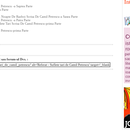
In
Petrescu -a Saptea Parte
a Parte
 Noapte De Razboi Scrisa De Camil Petrescu-a Sasea Parte
Petrescu -a Patra Parte
ete Tari Scrisa De Camil Petrescu-prima Parte
 Petrescu-prima Parte
c
is
r
pe
sa
l sau forum-ul Dvs. :
lit
ma
ioa
co
inv