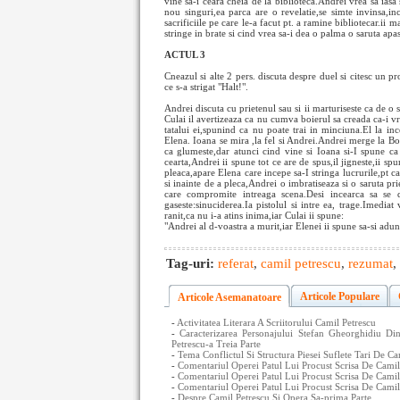
vine sa-i ceara cheia de la biblioteca.Andrei vrea sa iasa 
nou singuri,ea parca are o revelatie,se simte invinsa,in
sacrificiile pe care le-a facut pt. a ramine bibliotecar.ii m
stringe in brate si cind vrea sa-i dea o palma o saruta apa
ACTUL 3
Cneazul si alte 2 pers. discuta despre duel si citesc un pr
ce s-a strigat "Halt!".
Andrei discuta cu prietenul sau si ii marturiseste ca de o sa
Culai il avertizeaza ca nu cumva boierul sa creada ca-i vre
tatalui ei,spunind ca nu poate trai in minciuna.El la inc
Elena. Ioana se mira ,la fel si Andrei.Andrei merge la Boi
ca glumeste,dar atunci cind vine si Ioana si-I spune ca
cearta,Andrei ii spune tot ce are de spus,il jigneste,ii 
pleaca,apare Elena care incepe sa-I stringa lucrurile,pt c
si inainte de a pleca,Andrei o imbratiseaza si o saruta pr
care compromite intreaga scena.Desi incearca sa se d
gaseste:sinuciderea.Ia pistolul si intre ea, trage.Imedia
ranit,ca nu i-a atins inima,iar Culai ii spune:
"Andrei al d-voastra a murit,iar Elenei ii spune sa-si adune
Tag-uri:
referat
,
camil petrescu
,
rezumat
,
Articole Populare
Articole Asemanatoare
-
Activitatea Literara A Scriitorului Camil Petrescu
-
Caracterizarea Personajului Stefan Gheorghidiu 
Petrescu-a Treia Parte
-
Tema Conflictul Si Structura Piesei Suflete Tari De Ca
-
Comentariul Operei Patul Lui Procust Scrisa De Camil
-
Comentariul Operei Patul Lui Procust Scrisa De Camil
-
Comentariul Operei Patul Lui Procust Scrisa De Camil 
-
Despre Camil Petrescu Si Opera Sa-prima Parte