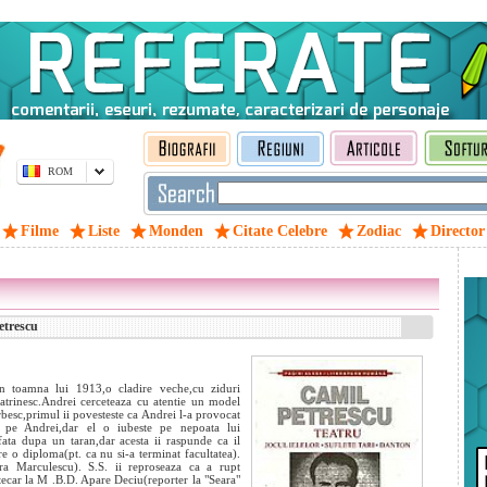
ROM
Filme
Liste
Monden
Citate Celebre
Zodiac
Director
etrescu
in toamna lui 1913,o cladire veche,cu ziduri
batrinesc.Andrei cerceteaza cu atentie un model
besc,primul ii povesteste ca Andrei l-a provocat
te pe Andrei,dar el o iubeste pe nepoata lui
 fata dupa un taran,dar acesta ii raspunde ca il
e o diploma(pt. ca nu si-a terminat facultatea).
ra Marculescu). S.S. ii reproseaza ca a rupt
otecar la M
.B.D. Apare Deciu(reporter la "Seara"