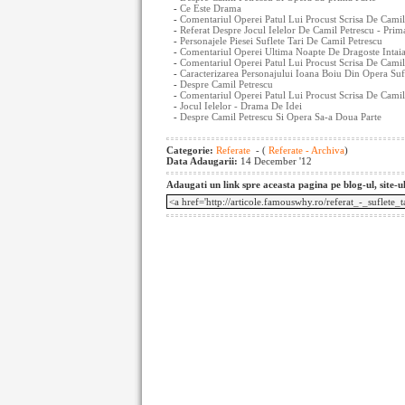
-
Ce Este Drama
-
Comentariul Operei Patul Lui Procust Scrisa De Camil 
-
Referat Despre Jocul Ielelor De Camil Petrescu - Prim
-
Personajele Piesei Suflete Tari De Camil Petrescu
-
Comentariul Operei Ultima Noapte De Dragoste Intaia
-
Comentariul Operei Patul Lui Procust Scrisa De Camil 
-
Caracterizarea Personajului Ioana Boiu Din Opera Sufl
-
Despre Camil Petrescu
-
Comentariul Operei Patul Lui Procust Scrisa De Camil
-
Jocul Ielelor - Drama De Idei
-
Despre Camil Petrescu Si Opera Sa-a Doua Parte
Categorie:
Referate
- (
Referate - Archiva
)
Data Adaugarii:
14 December '12
Adaugati un link spre aceasta pagina pe blog-ul, site-u