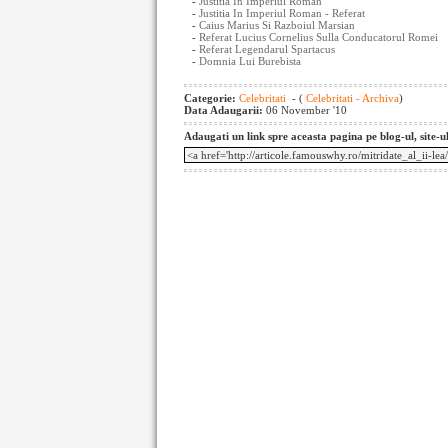
-
Justitia In Imperiul Roman
-
Justitia In Imperiul Roman - Referat
-
Caius Marius Si Razboiul Marsian
-
Referat Lucius Cornelius Sulla Conducatorul Romei
-
Referat Legendarul Spartacus
-
Domnia Lui Burebista
Categorie:
Celebritati
- (
Celebritati - Archiva
)
Data Adaugarii:
06 November '10
Adaugati un link spre aceasta pagina pe blog-ul, site-u