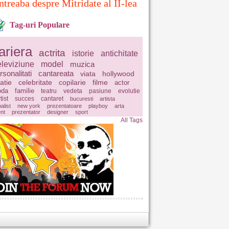
ntreaba despre Mitridate al II-lea
Tag-uri Populare
ariera
actrita
istorie
antichitate
eleviziune
model
muzica
rsonalitati
cantareata
viata
hollywood
latie
celebritate
copilarie
filme
actor
da
familie
teatru
vedeta
pasiune
evolutie
tist
succes
cantaret
bucuresti
artista
balist
new york
prezentatoare
playboy
arta
ent
prezentator
designer
sport
All Tags