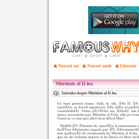
Nascuti azi
Nascuti unde
Educatie
Mitridate al II-lea
Q:
Intreaba despre Mitridate al II-lea
Un mare general roman, Sulla, fu silit, Ã®n 92 Ã®.
opoziÅ£ie, se dovedi neputincios Ã®n faÅ£a excepÅ£iona
consemnabilÄƒ. Faima pÄƒrÅ£ilor era, Ã®nsÄƒ, atat d
atunci, suveranului part, Mitridate al II-lea, aflat pe tr
Orient nu i-a mai spus altfel decat â€žcel Mare".
Dealtfel ÅŸi Ã®nainte de, opoziÅ£ia la expansiunea ro
liniÅŸtea Ã®ntinsului imperiu part ÅŸi Ã®nvinseserÄƒ d
sunt spulberaÅ£i de escadroanele lui Mitridate al II-lea,
spre est ale vechiului imperiu al lui Darius cel Mare 