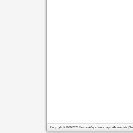
Copyright ©2006-2026
FamousWhy.ro
toate drepturile rezervate |
Te