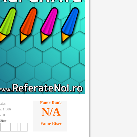
Fame Rank
stics:
N/A
ts: 1,506
s:
0
Riser
Fame Riser