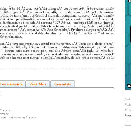
usului, Ã®n 94 Ã®.e.n., pÄƒrÅ£ii ajung sÄƒ controleze Ã®n Ã®ntregime marele
ƒ Ã®n Egee ÅŸi Mediterana OrientalÄƒ, cu toate ramnificaÅ£iile lui teritoriale.
olau de fapt sfertul occidental al drumului transasiatic, cunoscut ÅŸi sub numele
 forÅ£Ã¢nd pe Ã®nsuÅŸi suveranul â€žcelest" sÄƒ-i caute bunÄƒvoinÅ£a; astfel,
da eficacitate operei sale Ã®nceputÄƒ 127 Ã®.e.n, (cucerirea â€žMarelui drum al
, invitandu-l pe Mitridati al II-lea la colaborare comercialÄƒ. Statul part Ã®ÅŸi
e lumea greacÄƒ ÅŸi romanÄƒ ÅŸi Asia OrientalÄƒ. Rivalitatea dintre pÄƒrÅ£i ÅŸi
ice, cheia occidentala a â€žMarelui drum al mÄƒtÄƒsii", dar ÅŸi a Mediteranei
Orientului antic.
raniÅ£e ceva mai restranse, vechiul imperiu persan, sÄƒ-i atribuie o glorie nouÄƒ.
 II-lea, dar Ã®ncÄƒ Ã®n timpul domniei lui Mitridate al II-lea regatul part atinsese
, dispute temporare pentru tron, mai ales Ã®ntre urmaÅŸii fiului lui Mitridate,
 moment nu atat puterea partÄƒ, cat mai ales supravegherea Ã®ntinselor teritorii
sub conducerea unei ramuri a familiei Arsacizilor, de sub tutela exercitatÄƒ de la
Cele mai votate
Rank Mare
Comentate
n
Stati
Visi
Vote
n Armean
 Romane
Fame 
i Important Suveran Armean