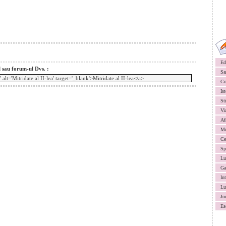
Ed
l sau forum-ul Dvs. :
Sa
Co
Ist
St
Vi
Af
Mu
Ce
Sp
Lu
Ga
In
Lu
Jo
Es