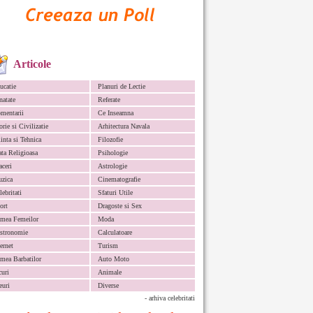
Articole
ucatie
Planuri de Lectie
natate
Referate
mentarii
Ce Inseamna
orie si Civilizatie
Arhitectura Navala
iinta si Tehnica
Filozofie
ata Religioasa
Psihologie
aceri
Astrologie
zica
Cinematografie
lebritati
Sfaturi Utile
ort
Dragoste si Sex
mea Femeilor
Moda
stronomie
Calculatoare
ternet
Turism
mea Barbatilor
Auto Moto
curi
Animale
euri
Diverse
- arhiva celebritati