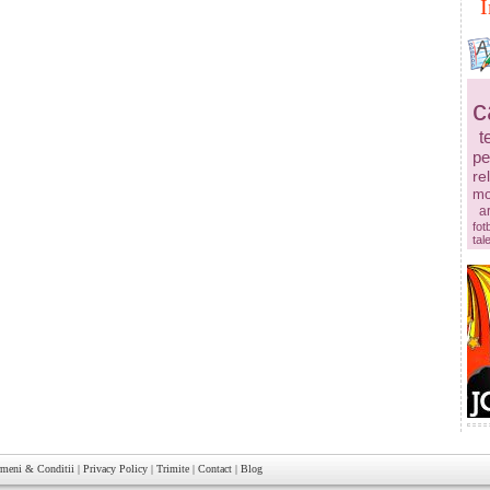
I
c
t
pe
re
mo
ar
fot
tal
rmeni & Conditii
|
Privacy Policy
|
Trimite
|
Contact
|
Blog