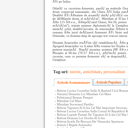
ÅŸi pe Indus.
OdatÄƒ cu cucerirea Armeniei, panÄƒ pe malurile Ox
drum comercial transasiatic, din China ÅŸi India panÄ
Dealtfel ÅŸi Ã®nainte de aceastÄƒ datÄƒ pÄƒrÅ£ii contr
de â€žMarele drum al mÄƒtÄƒsii", Mitridate al II-lea
Ã®n 115 Ã®.e.n., Ã®mpÄƒratul Chinei, Wu Di, pentru a 
mÄƒtÄƒsii"), trimite misiune diplomaticÄƒ la Ctesiphon
asumÄƒ rolul, dealtfel lucrativ, de intermediar Ã®ntr
romana Ã®n jurul deÅ£inerii Armeniei ÅŸi Siriei sud
Orientale, va domina timp de aproape trei veacuri istoria 
Dinastia Arsacizilor reuÅŸise sÄƒ restabileascÄƒ, Ã®n g
Apogeul Arsacizilor va fi atins Ã®n vremea lui Orodes al
puterea maximÄƒ. DupÄƒ moartea acestuia (88 Ã®.e.n.)
Phraates al IlI-lea (70-57 Ã®.e.n.), slÄƒbirÄƒ pentru
cucerite, ceea ce permise Armeniei sÄƒ se desprindÄƒ, 
Ctesiphon
Tag-uri:
istorie
,
antichitate
,
personalitati
Articole Populare
Articole Asemanatoare
-
Referat Lucius Cornelius Sulla Si Razbiul Civil Roma
-
Sfarsitul Domniei Lui Mitridate Cel Mare
-
Politicianul Roman Pompei
-
Mitridate Cel Mare
-
Mitridate Suveranul Partilor
-
Referat Tigranes Al Ii-lea Cel Mai Important Suvera
-
Referat Lucius Cornelius Sulla Consul Al Republicii
-
Referat Luptele Purtate De Tigranes Al Ii-lea Cel Ma
-
Referat Domnia Lui Orodes Al Ii-lea
-
Referat Actele De Bravura Ale Viteazului Spartacus
-
Artaxis I Regele Armenilor