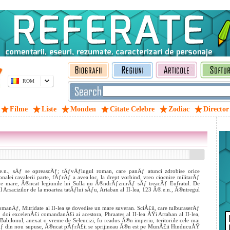
ROM
Filme
Liste
Monden
Citate Celebre
Zodiac
Director
e.n., sÄƒ se opreascÄƒ; tÄƒvÄƒlugul roman, care panÄƒ atunci zdrobise orice
lei cavalerii parte, fÄƒrÄƒ a avea loc, la drept vorbind, vreo ciocnire militarÄƒ
e mare, Ã®ncat legiunile lui Sulla nu Ã®ndrÄƒznirÄƒ sÄƒ treacÄƒ Eufratul. De
onul Arsacizilor de la moartea tatÄƒlui sÄƒu, Artaban al II-lea, 123 Ã®.e.n., Ã®ntregul
manÄƒ, Mitridate al II-lea se dovedise un mare suveran. SciÅ£ii, care tulburaserÄƒ
oi excelenÅ£i comandanÅ£i ai acestora, Phraates al II-lea ÅŸi Artaban al II-lea,
 Babilonul, anexat o vreme de Seleucizi, fu readus Ã®n imperiu, teritoriile cele mai
furÄƒ din nou supuse, Ã®ncat pÄƒrÅ£ii se sprijineau Ã®n est pe MunÅ£ii HinducuÅŸ