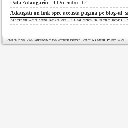
Data Adaugarii:
14 December '12
Adaugati un link spre aceasta pagina pe blog-ul, si
Copyright ©2006-2026
FamousWhy.ro
toate drepturile rezervate |
Termeni & Conditii
|
Privacy Policy
|
T