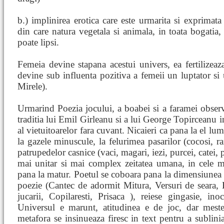
b.) implinirea erotica care este urmarita si exprimat
din care natura vegetala si animala, in toata bogatia, 
poate lipsi.
Femeia devine stapana acestui univers, ea fertilizeaz
devine sub influenta pozitiva a femeii un luptator si
Mirele).
Urmarind Poezia jocului, a boabei si a faramei obse
traditia lui Emil Girleanu si a lui George Topirceanu i
al vietuitoarelor fara cuvant. Nicaieri ca pana la el lu
la gazele minuscule, la felurimea pasarilor (cocosi, ran
patrupedelor casnice (vaci, magari, iezi, purcei, catei, p
mai unitar si mai complex zeitatea umana, in cele mai
pana la matur. Poetul se coboara pana la dimensiunea lu
poezie (Cantec de adormit Mitura, Versuri de seara, 
jucarii, Copilaresti, Prisaca ), reiese gingasie, ino
Universul e marunt, atitudinea e de joc, dar meste
metafora se insinueaza firesc in text pentru a sublinia