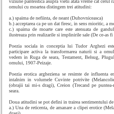
viziune panteistica asupra vietii atata vreme cat cerul
omului cu moartea distingem trei atitudini:
a.) spaima de nefiinta, de neant (Duhovniceasca)
b.) acceptarea ca pe un dat firesc, in sens mioritic, a m
c.) spaima de moarte care este atenuata de gandul 
ilustreaza prin realizarile si implinirile sale (De ce-as fi t
Poezia sociala in conceptia lui Tudor Arghezi est
participare activa la transformarea naturii si a omul
vedem in Ruga de seara, Testament, Belsug, Plugul
omului, 1907-Peizaje.
Poezia erotica argheziena se resimte de influenta e
intalnim in volumele Cuvinte potrivite (Melancoli
(obrajii tai mi-s dragi), Creion (Trecand pe puntea
seara.
Doua atitudini se pot defini in trairea sentimentului de
a.) Una de reticenta, de amanare a clipei erotice (Mela
dragi)