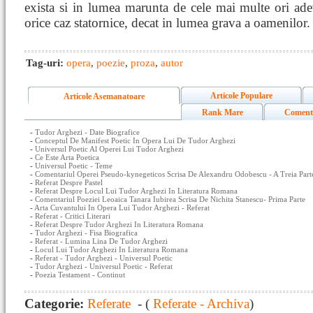
exista si in lumea marunta de cele mai multe ori ade
orice caz statornice, decat in lumea grava a oamenilor.
Tag-uri:
opera
,
poezie
,
proza
,
autor
Articole Populare
Articole Asemanatoare
Rank Mare
Coment
-
Tudor Arghezi - Date Biografice
-
Conceptul De Manifest Poetic In Opera Lui De Tudor Arghezi
-
Universul Poetic Al Operei Lui Tudor Arghezi
-
Ce Este Arta Poetica
-
Universul Poetic - Teme
-
Comentariul Operei Pseudo-kynegeticos Scrisa De Alexandru Odobescu - A Treia Part
-
Referat Despre Pastel
-
Referat Despre Locul Lui Tudor Arghezi In Literatura Romana
-
Comentariul Poeziei Leoaica Tanara Iubirea Scrisa De Nichita Stanescu- Prima Parte
-
Arta Cuvantului In Opera Lui Tudor Arghezi - Referat
-
Referat - Critici Literari
-
Referat Despre Tudor Arghezi In Literatura Romana
-
Tudor Arghezi - Fisa Biografica
-
Referat - Lumina Lina De Tudor Arghezi
-
Locul Lui Tudor Arghezi In Literatura Romana
-
Referat - Tudor Arghezi - Universul Poetic
-
Tudor Arghezi - Universul Poetic - Referat
-
Poezia Testament - Continut
Categorie:
Referate
- (
Referate - Archiva
)