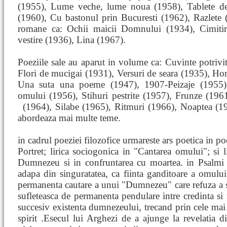
(1955), Lume veche, lume noua (1958), Tablete de
(1960), Cu bastonul prin Bucuresti (1962), Razlete 
romane ca: Ochii maicii Domnului (1934), Cimiti
vestire (1936), Lina (1967).
Poeziile sale au aparut in volume ca: Cuvinte potrivi
Flori de mucigai (1931), Versuri de seara (1935), Ho
Una suta una poeme (1947), 1907-Peizaje (1955)
omului (1956), Stihuri pestrite (1957), Frunze (19
(1964), Silabe (1965), Ritmuri (1966), Noaptea (196
abordeaza mai multe teme.
in cadrul poeziei filozofice urmareste ars poetica in p
Portret; lirica sociogonica in "Cantarea omului"; si li
Dumnezeu si in confruntarea cu moartea. in Psalmi p
adapa din singuratatea, ca fiinta ganditoare a omului
permanenta cautare a unui "Dumnezeu" care refuza a se
sufleteasca de permanenta pendulare intre credinta si 
succesiv existenta dumnezeului, trecand prin cele mai fe
spirit .Esecul lui Arghezi de a ajunge la revelatia d