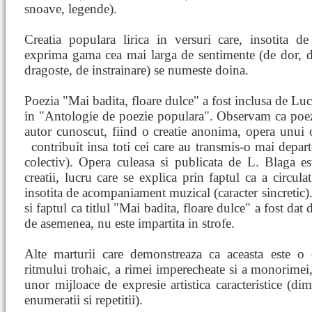
snoave, legende).
Creatia populara lirica in versuri care, insotita d
exprima gama cea mai larga de sentimente (de dor, d
dragoste, de instrainare) se numeste doina.
Poezia "Mai badita, floare dulce" a fost inclusa de Lu
in "Antologie de poezie populara". Observam ca poez
autor cunoscut, fiind o creatie anonima, opera unui
contribuit insa toti cei care au transmis-o mai depar
colectiv). Opera culeasa si publicata de L. Blaga est
creatii, lucru care se explica prin faptul ca a circula
insotita de acompaniament muzical (caracter sincretic).
si faptul ca titlul "Mai badita, floare dulce" a fost dat 
de asemenea, nu este impartita in strofe.
Alte marturii care demonstreaza ca aceasta este o 
ritmului trohaic, a rimei imperecheate si a monorimei, 
unor mijloace de expresie artistica caracteristice (dim
enumeratii si repetitii).