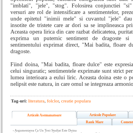
"imblati", "jele", "stog". Folosirea conjunctiei "s
versuri are rol de intensificare a sentimentelor, preze
unde epitetul "inimii mele" si cuvantul "jele" da
insotite de tristete care ar dori sa se implineasca pri
Aceasta opera lirica din care razbat delicatetea, puritat
exprima un puternic sentiment de dragoste si do
sentimentului exprimat direct, "Mai badita, floare 
dragoste.
Fiind doina, "Mai badita, floare dulce" este expresia p
celui singuratic; sentimentele exprimate sunt strict p
lumea interioara a eului liric. Aceasta doina este o po
nelipsit este natura, in care omul se integreaza armonio
Tag-uri:
literatura
,
folclor
,
creatie populara
Articole Populare
Articole Asemanatoare
Rank Mare
Coment
-
Argumentarea Ca Un Text Studiat Este Doina