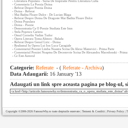
-
Literatura Populara - Sursa De Inspiratie Pentru Literatura Culta
-
Comentariu La Poezia Doina
-
Referat Despre Poezia Doina
-
Doina - Referat
-
Mai Badita Floare Dulce - De Lucian Blaga
-
Referat Despre Doina De Dragoste Mai Badita Floare Dulce
-
Doina Populara
-
Doina - Poezie
-
Demonstratia Ca O Poezie Studiata Este Imn
-
Stela Popescu Cariera
-
Omul Corneliu Vadim Tudor
-
Opera Literara Toma Alimos - Balada
-
Referat Despre Genul Liric - Doina
-
Realismul In Opera Lui Ion Luca Caragiale
-
Comentariul Poeziei Limba Noastra Scrisa De Alexe Mateevici - Prima Parte
-
Comentariul Poeziei Noaptea De Decemvrie Scrisa De Alexandru Macedonski - Prima 
-
Ce Este Autorul
Categorie:
Referate
- (
Referate - Archiva
)
Data Adaugarii:
16 January '13
Adaugati un link spre aceasta pagina pe blog-ul, si
Copyright ©2006-2026
FamousWhy.ro
toate drepturile rezervate |
Termeni & Conditii
|
Privacy Policy
|
T