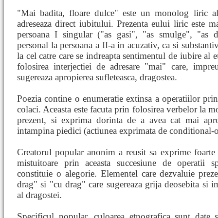
"Mai badita, floare dulce" este un monolog liric al
adreseaza direct iubitului. Prezenta eului liric este m
persoana I singular ("as gasi", "as smulge", "as 
personal la persoana a II-a in acuzativ, ca si substanti
la cel catre care se indreapta sentimentul de iubire al e
folosirea interjectiei de adresare "mai" care, impre
sugereaza apropierea sufleteasca, dragostea.
Poezia contine o enumeratie extinsa a operatiilor prin
colaci. Aceasta este facuta prin folosirea verbelor la 
prezent, si exprima dorinta de a avea cat mai aproa
intampina piedici (actiunea exprimata de conditional-op
Creatorul popular anonim a reusit sa exprime foarte 
mistuitoare prin aceasta succesiune de operatii sp
constituie o alegorie. Elementel care dezvaluie preze
drag" si "cu drag" care sugereaza grija deosebita si im
al dragostei.
Specificul popular, culoarea etnografica sunt date s