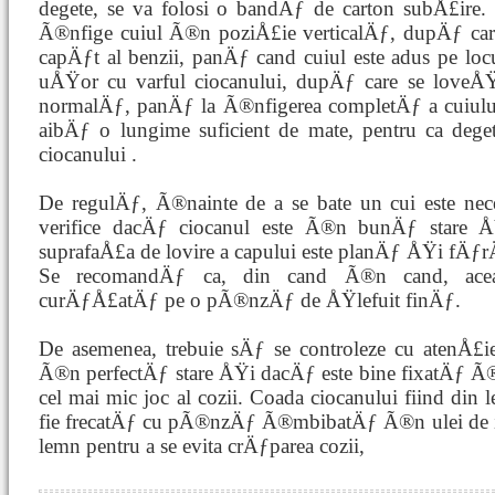
degete, se va folosi o bandÄƒ de carton subÅ£ire. 
Ã®nfige cuiul Ã®n poziÅ£ie verticalÄƒ, dupÄƒ car
capÄƒt al benzii, panÄƒ cand cuiul este adus pe loc
uÅŸor cu varful ciocanului, dupÄƒ care se loveÅ
normalÄƒ, panÄƒ la Ã®nfigerea completÄƒ a cuiului
aibÄƒ o lungime suficient de mate, pentru ca degete
ciocanului .
De regulÄƒ, Ã®nainte de a se bate un cui este nec
verifice dacÄƒ ciocanul este Ã®n bunÄƒ stare
suprafaÅ£a de lovire a capului este planÄƒ ÅŸi fÄƒr
Se recomandÄƒ ca, din cand Ã®n cand, acea
curÄƒÅ£atÄƒ pe o pÃ®nzÄƒ de ÅŸlefuit finÄƒ.
De asemenea, trebuie sÄƒ se controleze cu atenÅ£i
Ã®n perfectÄƒ stare ÅŸi dacÄƒ este bine fixatÄƒ Ã®
cel mai mic joc al cozii. Coada ciocanului fiind din 
fie frecatÄƒ cu pÃ®nzÄƒ Ã®mbibatÄƒ Ã®n ulei de
lemn pentru a se evita crÄƒparea cozii,