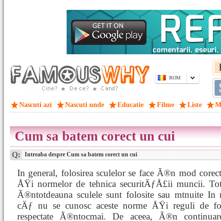
ROM
Nascuti azi
Nascuti unde
Educatie
Filme
Liste
M
Cum sa batem corect un cui
Q:
Intreaba despre Cum sa batem corect un cui
In general, folosirea sculelor se face Ã®n mod corect
ÅŸi normelor de tehnica securitÄƒÅ£ii muncii. To
Ã®ntotdeauna sculele sunt folosite sau mtnuite In 
cÄƒ nu se cunosc aceste norme ÅŸi reguli de folo
respectate Ã®ntocmai. De aceea, Ã®n continuare