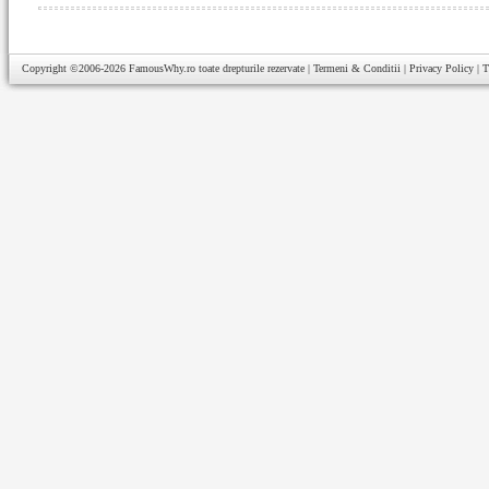
Copyright ©2006-2026
FamousWhy.ro
toate drepturile rezervate |
Termeni & Conditii
|
Privacy Policy
|
T