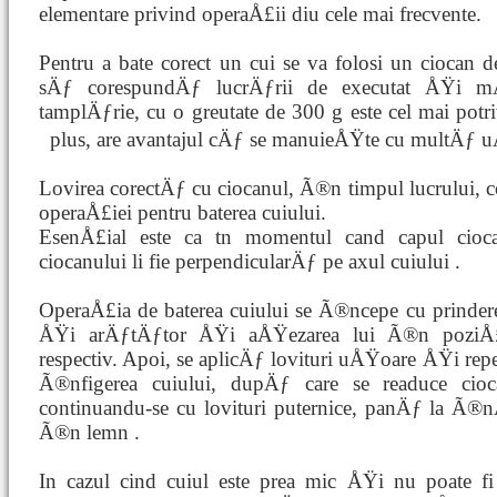
elementare privind operaÅ£ii diu cele mai frecvente.
Pentru a bate corect un cui se va folosi un ciocan 
sÄƒ corespundÄƒ lucrÄƒrii de executat ÅŸi mÄ
tamplÄƒrie, cu o greutate de 300 g este cel mai pot
plus, are avantajul cÄƒ se manuieÅŸte cu multÄƒ
Lovirea corectÄƒ cu ciocanul, Ã®n timpul lucrului, co
operaÅ£iei pentru baterea cuiului.
EsenÅ£ial este ca tn momentul cand capul cioca
ciocanului li fie perpendicularÄƒ pe axul cuiului .
OperaÅ£ia de baterea cuiului se Ã®ncepe cu prinder
ÅŸi arÄƒtÄƒtor ÅŸi aÅŸezarea lui Ã®n poziÅ£i
respectiv. Apoi, se aplicÄƒ lovituri uÅŸoare ÅŸi repe
Ã®nfigerea cuiului, dupÄƒ care se readuce cio
continuandu-se cu lovituri puternice, panÄƒ la Ã®
Ã®n lemn .
In cazul cind cuiul este prea mic ÅŸi nu poate f