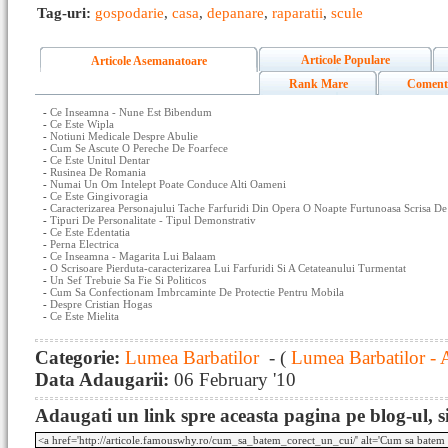
Tag-uri:
gospodarie
,
casa
,
depanare
,
raparatii
,
scule
Articole Populare
Articole Asemanatoare
Rank Mare
Coment
-
Ce Inseamna - Nune Est Bibendum
-
Ce Este Wipla
-
Notiuni Medicale Despre Abulie
-
Cum Se Ascute O Pereche De Foarfece
-
Ce Este Unitul Dentar
-
Rusinea De Romania
-
Numai Un Om Intelept Poate Conduce Alti Oameni
-
Ce Este Gingivoragia
-
Caracterizarea Personajului Tache Farfuridi Din Opera O Noapte Furtunoasa Scrisa De
-
Tipuri De Personalitate - Tipul Demonstrativ
-
Ce Este Edentatia
-
Perna Electrica
-
Ce Inseamna - Magarita Lui Balaam
-
O Scrisoare Pierduta-caracterizarea Lui Farfuridi Si A Cetateanului Turmentat
-
Un Sef Trebuie Sa Fie Si Politicos
-
Cum Sa Confectionam Imbrcaminte De Protectie Pentru Mobila
-
Despre Cristian Hogas
-
Ce Este Mielita
Categorie:
Lumea Barbatilor
- (
Lumea Barbatilor - 
Data Adaugarii:
06 February '10
Adaugati un link spre aceasta pagina pe blog-ul, si