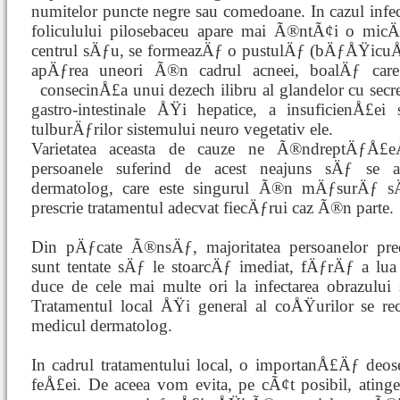
numitelor puncte negre sau comedoane. In cazul infec
foliculului pilosebaceu apare mai Ã®ntÃ¢i o m
centrul sÄƒu, se formeazÄƒ o pustulÄƒ (bÄƒÅŸicuÅ
apÄƒrea uneori Ã®n cadrul acneei, boalÄƒ care
consecinÅ£a unui dezech
ilibru al glandelor cu sec
gastro-intestinale ÅŸi hepatice, a insuficienÅ£ei s
tulburÄƒrilor sistemului neuro vegetativ ele.
Varietatea aceasta de cauze ne Ã®ndreptÄƒÅ
persoanele suferind de acest neajuns sÄƒ se a
dermatolog, care este singurul Ã®n mÄƒsurÄƒ 
prescrie tratamentul adecvat fiecÄƒrui caz Ã®n parte.
Din pÄƒcate Ã®nsÄƒ, majoritatea persoanelor pre
sunt tentate sÄƒ le stoarcÄƒ imediat, fÄƒrÄƒ a lua
duce de cele mai multe ori la infectarea obrazulu
Tratamentul local ÅŸi general al coÅŸurilor se r
medicul dermatolog.
In cadrul tratamentului local, o importanÅ£Äƒ deos
feÅ£ei. De aceea vom evita, pe cÃ¢t posibil, atinge