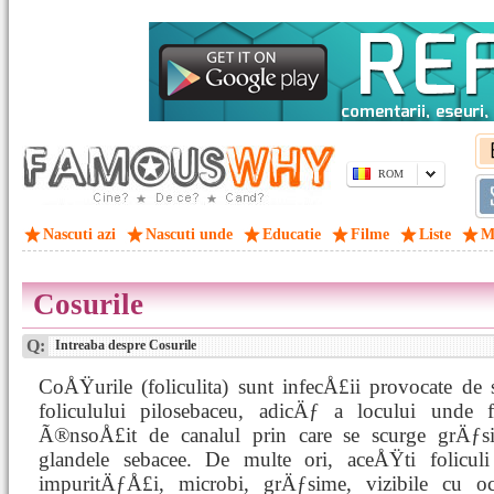
ROM
Nascuti azi
Nascuti unde
Educatie
Filme
Liste
M
Cosurile
Q:
Intreaba despre Cosurile
CoÅŸurile (foliculita) sunt infecÅ£ii provocate de st
foliculului pilosebaceu, adicÄƒ a locului unde 
Ã®nsoÅ£it de canalul prin care se scurge grÄƒs
glandele sebacee. De multe ori, aceÅŸti folicul
impuritÄƒÅ£i, microbi, grÄƒsime, vizibile cu o