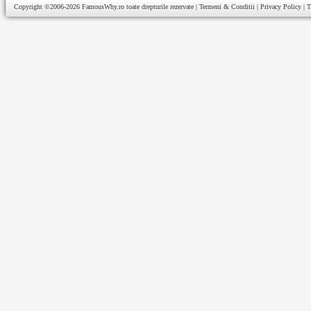
Copyright ©2006-2026
FamousWhy.ro
toate drepturile rezervate |
Termeni & Conditii
|
Privacy Policy
|
T