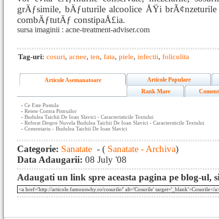
grÄƒsimile, bÄƒuturile alcoolice ÅŸi brÃ¢nzeturile
combÄƒtutÄƒ constipaÅ£ia.
sursa imaginii : acne-treatment-adviser.com
Tag-uri:
cosuri
,
acnee
,
ten
,
fata
,
piele
,
infectii
,
foliculita
Articole Populare
Articole Asemanatoare
Rank Mare
Coment
-
Ce Este Pustula
-
Retete Contra Pistruilor
-
Budulea Taichii De Ioan Slavici - Caracteristicile Textului
-
Referat Despre Nuvela Budulea Taichii De Ioan Slavici - Caractersticile Textului
-
Comentariu - Budulea Taichii De Ioan Slavici
Categorie:
Sanatate
- (
Sanatate - Archiva
)
Data Adaugarii:
08 July '08
Adaugati un link spre aceasta pagina pe blog-ul, si