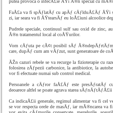
putea provoca o infecÅ£ie ÅŸi Ã®n special cu mÃ®i
FaÅ£a va fi spÄƒlatÄƒ cu apÄƒ cÄƒlduÅ£Äƒ ÅŸi s
zi, iar seara va fi ÅŸtearsÄƒ eu loÅ£iuni alcoolice deg
Pudrele speciale, continuul sulf sau oxid de zinc, 
Ã®n tratamentul local al coÅŸurilor.
Vom cÄƒuta pe cÃ¢t posibil sÄƒ Ã®ndepÄƒrtÄƒm cu
care, dupÄƒ cum am vÄƒzut, sunt generatoare de co
ÃŽn cazuri rebele se va recurge la fizioterapie cu raze 
folosirea zÄƒpezii carbonice, la antibiotice, la autohe
vor fi efectuate numai sub control medical.
Persoanele a cÄƒror faÅ£Äƒ este presÄƒratÄƒ cu
deoarece altfel se poate agrava starea sÄƒnÄƒtÄƒÅ£ii p
Ca indicaÅ£ii generale, regimul alimentar va fi cel 
se vor respecta orele de masÄƒ, iar mÃ®ncarea va f
vor evita cÄƒrnurile conservate, mezelurile, sosuri