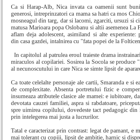
Ca si Harap-Alb, Nica invata ca oamenii sunt buni,
generosi, intreprinzatori ca mama sa hatri ca mos Chio
mosneagul din targ, dar si lacomi, zgarciti, ursuzi si ci
matusa Marioara popa Oslobanu si altii asemenea La Fa
aflam deja adolescent, asimiland si alte experiente: p
din casa gazdei, intalnirea cu "fata popei de la Folticen
In capitolul al patrulea eroul traieste drama instrainar
miraculos al copilariei. Sosirea la Socola se produce "
al necunoscutului in care Nica se simte lipsit de aparar
Ca toate celelalte personaje ale cartii, Smaranda e si e
de complexitate. Absenta portretului fizic e compe
insumeaza atributele clasice ale mamei: e iubitoare, da
devotata cauzei familiei, aspra si rabdatoare, priceput
spre uimirea copilului, dovedeste tact pedagogic din i
prin intelegerea mai justa a lucrurilor.
Tatal e caracterizat prin contrast: legat de pamant, e
mai tolerant cu copiii, lipsit de ambitie, harnic si dispr