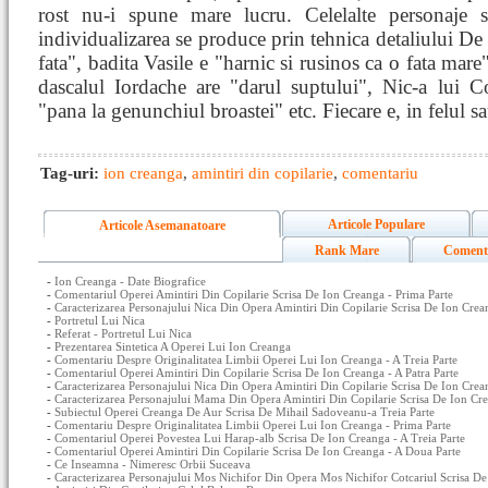
rost nu-i spune mare lucru. Celelalte personaje 
individualizarea se produce prin tehnica detaliului De
fata", badita Vasile e "harnic si rusinos ca o fata mare
dascalul Iordache are "darul suptului", Nic-a lui Co
"pana la genunchiul broastei" etc. Fiecare e, in felul sa
Tag-uri:
ion creanga
,
amintiri din copilarie
,
comentariu
Articole Populare
Articole Asemanatoare
Rank Mare
Coment
-
Ion Creanga - Date Biografice
-
Comentariul Operei Amintiri Din Copilarie Scrisa De Ion Creanga - Prima Parte
-
Caracterizarea Personajului Nica Din Opera Amintiri Din Copilarie Scrisa De Ion Crea
-
Portretul Lui Nica
-
Referat - Portretul Lui Nica
-
Prezentarea Sintetica A Operei Lui Ion Creanga
-
Comentariu Despre Originalitatea Limbii Operei Lui Ion Creanga - A Treia Parte
-
Comentariul Operei Amintiri Din Copilarie Scrisa De Ion Creanga - A Patra Parte
-
Caracterizarea Personajului Nica Din Opera Amintiri Din Copilarie Scrisa De Ion Crea
-
Caracterizarea Personajului Mama Din Opera Amintiri Din Copilarie Scrisa De Ion Cre
-
Subiectul Operei Creanga De Aur Scrisa De Mihail Sadoveanu-a Treia Parte
-
Comentariu Despre Originalitatea Limbii Operei Lui Ion Creanga - Prima Parte
-
Comentariul Operei Povestea Lui Harap-alb Scrisa De Ion Creanga - A Treia Parte
-
Comentariul Operei Amintiri Din Copilarie Scrisa De Ion Creanga - A Doua Parte
-
Ce Inseamna - Nimeresc Orbii Suceava
-
Caracterizarea Personajului Mos Nichifor Din Opera Mos Nichifor Cotcariul Scrisa D