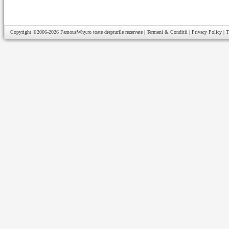
Copyright ©2006-2026
FamousWhy.ro
toate drepturile rezervate |
Termeni & Conditii
|
Privacy Policy
|
T