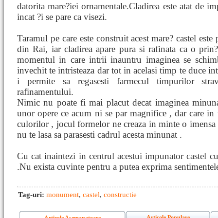
datorita mare?iei ornamentale.Cladirea este atat de i
incat ?i se pare ca visezi.
Taramul pe care este construit acest mare? castel este 
din Rai, iar cladirea apare pura si rafinata ca o prin?
momentul in care intrii inauntru imaginea se schim
invechit te intristeaza dar tot in acelasi timp te duce i
i permite sa regasesti farmecul timpurilor strav
rafinamentului.
Nimic nu poate fi mai placut decat imaginea minunat
unor opere ce acum ni se par magnifice , dar care in 
culorilor , jocul formelor ne creaza in minte o imensa
nu te lasa sa parasesti cadrul acesta minunat .
Cu cat inaintezi in centrul acestui impunator castel cu
.Nu exista cuvinte pentru a putea exprima sentimentel
Tag-uri:
monument
,
castel
,
constructie
Articole Populare