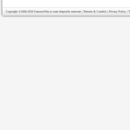
Copyright ©2006-2026
FamousWhy.ro
toate drepturile rezervate |
Termeni & Conditii
|
Privacy Policy
|
T