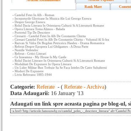
Articole Asemanatoare
Rank Mare
Coment
-
Castelul Fetei In Alb - Roman
-
Inceputurile Glorioase In Muzica Ale Lui George Enescu
-
Despre George Enescu
-
Rolul Dacia Literara In Orientarea Culturii Si A Literaturii Romane
-
Opera Literara Toma Alimos - Balada
-
Portretul Tip De Descriere
-
Ciresarii - Castelul Fetei In Alb De Constantin Chirita
-
Ciresari Castelul Fetei In Alb De Constantin Chirita - Volumul Al Ii-lea
-
Razvan Si Vidra De Bogdan Petriceicu Hasdeu - Drama Romantica
-
Referat Despre Epopeea Lui Ghilgames - A Doua Parte
-
Nuntile Vedetelor
-
Referat - Critici Literari
-
Ce Inseamna - My House Is My Castle
-
Rolul Daciei Literare In Orientarea Culturii Si A Literaturii Romane
-
Modalitati De Expunere In Opera Literara
-
Un Lider Militar Bun Trebuie Sa Se Faca Inteles De Catre Subalterni
-
Moduri De Expunere
-
Liviu Rebreanu 1885-1944
Categorie:
Referate
- (
Referate - Archiva
)
Data Adaugarii:
16 January '13
Adaugati un link spre aceasta pagina pe blog-ul, si