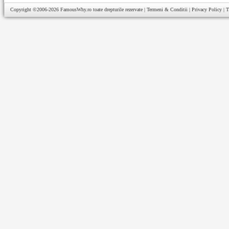
Copyright ©2006-2026
FamousWhy.ro
toate drepturile rezervate |
Termeni & Conditii
|
Privacy Policy
|
T