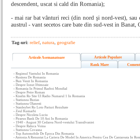
descendent, uscat si cald din Romania);
- mai rar bat vânturi reci (din nord şi nord-vest), sau
austrul - vant secetos care bate din sud-vest in Banat,
Tag-uri:
relief
,
natura
,
geografie
Articole Populare
Articole Asemanatoare
Rank Mare
Coment
-
Regimul Vantului In Romania
-
Rusinea De Romania
-
Bun Venit In Romania
-
Despre Ionut Iftimoaie
-
Romania In Primul Razboi Mondial
-
Despre Petre Roman
-
Kissfm Ro Site Ul Radio Numarul 1 In Romania
-
Statiunea Buzias
-
Statiunea Olanesti
-
Stanleybet Ro Loto Pariuri Rezultate
-
Zeul Kumarbi
-
Despre Nicoleta Luciu
-
Piraeus Bank De 10 Ani In Romania
-
1940 - August 30 Cedarea Nord-vestului Transilvaniei
-
Despre Raluca Voina
-
Statiunea Covasna
-
Top Automobile De Epoca Din Romania
-
Antonia A Renuntat La Cariera De Model In America Pentru Cea De Cantareata In Ro