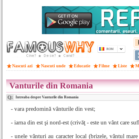
ROM
Nascuti azi
Nascuti unde
Educatie
Filme
Liste
M
Vanturile din Romania
Q:
Intreaba despre Vanturile din Romania
- vara predomină vânturile din vest;
- iarna din est şi nord-est (crivăţ - este un vânt care su
- unele vânturi au caracter local (brizele, vântul mar