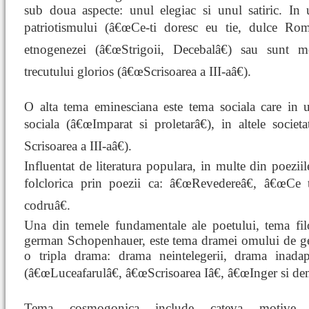
sub doua aspecte: unul elegiac si unul satiric. In 
patriotismului (â€œCe-ti doresc eu tie, dulce Roma
etnogenezei (â€œStrigoii, Decebalâ€) sau sunt med
trecutului glorios (â€œScrisoarea a III-aâ€).
O alta tema eminesciana este tema sociala care in un
sociala (â€œImparat si proletarâ€), in altele societ
Scrisoarea a III-aâ€).
Influentat de literatura populara, in multe din poezi
folclorica prin poezii ca: â€œRevedereâ€, â€œCe 
codruâ€.
Una din temele fundamentale ale poetului, tema filo
german Schopenhauer, este tema dramei omului de gen
o tripla drama: drama neintelegerii, drama inadapta
(â€œLuceafarulâ€, â€œScrisoarea Iâ€, â€œInger si de
Tema cosmogonica include cateva motive sp