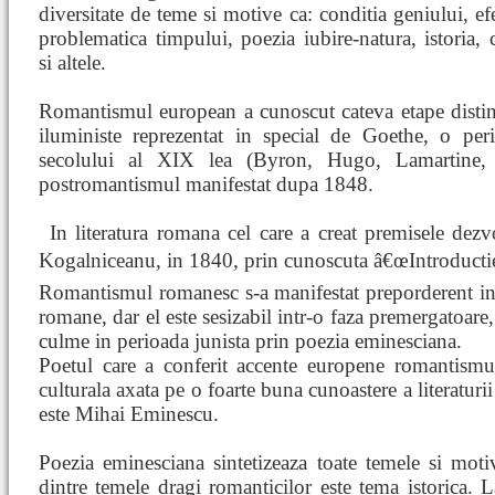
diversitate de teme si motive ca: conditia geniului, e
problematica timpului, poezia iubire-natura, istoria, 
si altele.
Romantismul european a cunoscut cateva etape distin
iluministe reprezentat in special de Goethe, o peri
secolului al XIX lea (Byron, Hugo, Lamartine,
postromantismul manifestat dupa 1848.
In
literatura romana cel care a creat premisele dezv
Kogalniceanu, in 1840, prin cunoscuta â€œIntroductieâ€
Romantismul romanesc s-a manifestat preporderent in p
romane, dar el este sesizabil intr-o faza premergatoa
culme in perioada junista prin poezia eminesciana.
Poetul care a conferit accente europene romantismu
culturala axata pe o foarte buna cunoastere a literaturi
este Mihai Eminescu.
Poezia eminesciana sintetizeaza toate temele si mot
dintre temele dragi romanticilor este tema istorica.