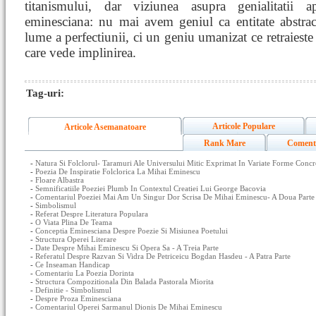
titanismului, dar viziunea asupra genialitatii a
eminesciana: nu mai avem geniul ca entitate abstracta
lume a perfectiunii, ci un geniu umanizat ce retraieste s
care vede implinirea.
Tag-uri:
Articole Populare
Articole Asemanatoare
Rank Mare
Coment
-
Natura Si Folclorul- Taramuri Ale Universului Mitic Exprimat In Variate Forme Concre
-
Poezia De Inspiratie Folclorica La Mihai Eminescu
-
Floare Albastra
-
Semnificatiile Poeziei Plumb In Contextul Creatiei Lui George Bacovia
-
Comentariul Poeziei Mai Am Un Singur Dor Scrisa De Mihai Eminescu- A Doua Parte
-
Simbolismul
-
Referat Despre Literatura Populara
-
O Viata Plina De Teama
-
Conceptia Eminesciana Despre Poezie Si Misiunea Poetului
-
Structura Operei Literare
-
Date Despre Mihai Eminescu Si Opera Sa - A Treia Parte
-
Referatul Despre Razvan Si Vidra De Petriceicu Bogdan Hasdeu - A Patra Parte
-
Ce Inseaman Handicap
-
Comentariu La Poezia Dorinta
-
Structura Compozitionala Din Balada Pastorala Miorita
-
Definitie - Simbolismul
-
Despre Proza Eminesciana
-
Comentariul Operei Sarmanul Dionis De Mihai Eminescu