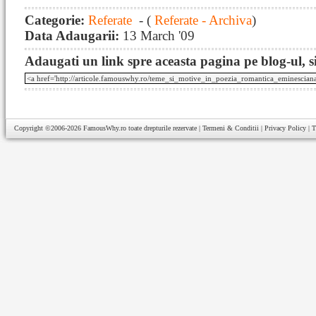
Categorie:
Referate
- (
Referate - Archiva
)
Data Adaugarii:
13 March '09
Adaugati un link spre aceasta pagina pe blog-ul, si
Copyright ©2006-2026
FamousWhy.ro
toate drepturile rezervate |
Termeni & Conditii
|
Privacy Policy
|
T