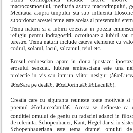
macrocosmosului, meditatia asupra macrotimpului, ge
Meditatia asupra timpului sta sub influenta filosof
subordonat acestei teme este acelas al prezentului eter
Tema naturii si a iubirii coexista in poezia eminesc
refugiu pentru indragostiti, ocrotitoare a iubirii sau m
terestre. Tema naturii include cateva elemente cu valo
codrul, solarul, lacul, salcamul, teiul etc.
Erosul eminescian apare in doua ipostaze: ipostaza 
erosului senzual. Iubirea eminesciana este una n
proiectie in vis sau intr-un viitor nesigur (â€œLucea
â€œSara pe dealâ€, â€œDorintaâ€,â€Laculâ€).
Creatia care cu siguranta reuneste toate motivele si 
poemul â€œLuceafarulâ€. Acesta se defineste ca 
conditiei omului de geniu cu radacini adanci in filo
de referinta: Schopenhauer, Kant, Hegel dar si in siste
Schopenhaueriana este tema dramei omului de