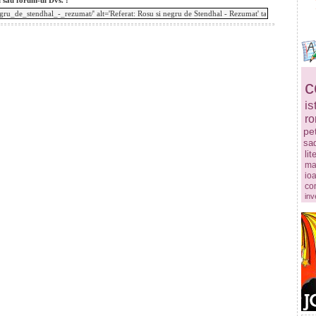
l sau forum-ul Dvs. :
c
is
r
pe
sa
lit
ma
ioa
co
inv