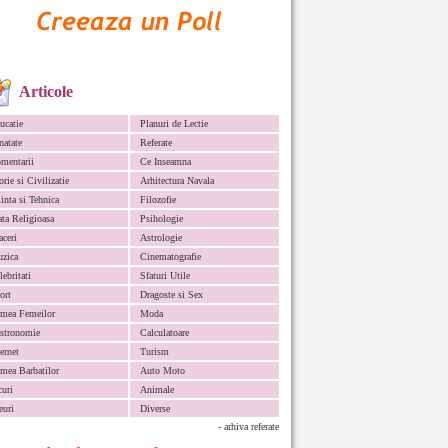
Articole
ucatie
Planuri de Lectie
natate
Referate
mentarii
Ce Inseamna
orie si Civilizatie
Arhitectura Navala
iinta si Tehnica
Filozofie
ata Religioasa
Psihologie
aceri
Astrologie
zica
Cinematografie
lebritati
Sfaturi Utile
ort
Dragoste si Sex
mea Femeilor
Moda
stronomie
Calculatoare
ternet
Turism
mea Barbatilor
Auto Moto
curi
Animale
euri
Diverse
- arhiva referate