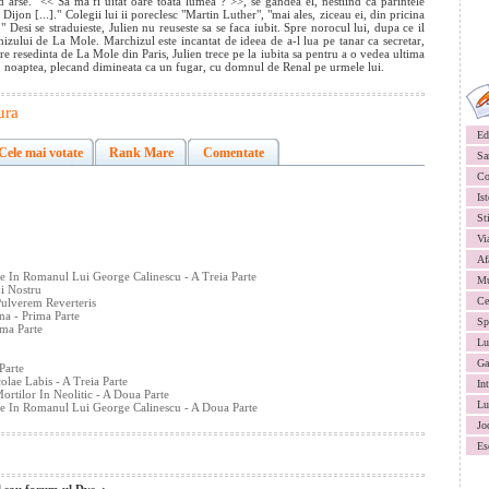
 arse. "<< Sa ma fi uitat oare toata lumea ? >>, se gandea el, nestiind ca parintele
 Dijon [...]." Colegii lui ii poreclesc "Martin Luther", "mai ales, ziceau ei, din pricina
t." Desi se straduieste, Julien nu reuseste sa se faca iubit. Spre norocul lui, dupa ce il
hizului de La Mole. Marchizul este incantat de ideea de a-l lua pe tanar ca secretar,
re resedinta de La Mole din Paris, Julien trece pe la iubita sa pentru a o vedea ultima
is, noaptea, plecand dimineata ca un fugar, cu domnul de Renal pe urmele lui.
tura
Ed
Cele mai votate
Rank Mare
Comentate
Sa
Co
Ist
St
Vi
Af
te In Romanul Lui George Calinescu - A Treia Parte
Mu
i Nostru
Ce
ulverem Reverteris
na - Prima Parte
Sp
ima Parte
Lu
Ga
Parte
lae Labis - A Treia Parte
In
ortilor In Neolitic - A Doua Parte
Lu
te In Romanul Lui George Calinescu - A Doua Parte
Jo
Es