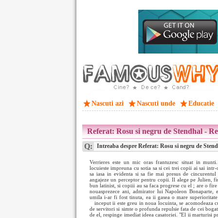
Nascuti azi
Nascuti unde
Educatie
Referat: Rosu si negru de Stendhal - R
Q:
Intreaba despre Referat: Rosu si negru de Sten
Verrieres este un mic oras frantuzesc situat in munti
locuieste impreuna cu sotia sa si cei trei copii ai sai in
sa iasa in evidenta si sa fie mai presus de cincurentu
angajeze un perceptor pentru copii. Il alege pe Julien, fi
bun latinist, si copiii au sa faca progrese cu el ; are o fi
nouasprezece ani, admirator lui Napoleon Bonaparte, es
umila i-ar fi fost tinuta, ea ii gasea o mare superioritat
inceput ii este greu in noua locuinta, se acomodeaza 
de servitori si simte o profunda repulsie fata de cei bogat
de el, respinge imediat ideea casatoriei. "El ii marturisi p