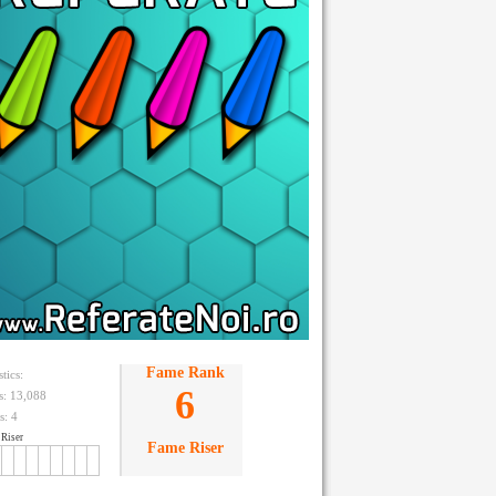
Fame Rank
stics:
6
ts: 13,088
s:
4
Riser
Fame Riser