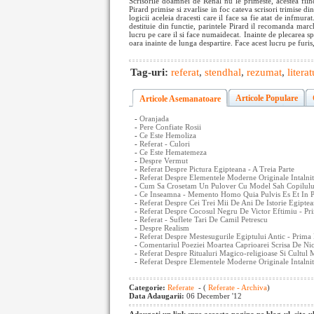
Scrisorile doamnei de Renal nu le primeste, acestea fiind
Pirard primise si zvarlise in foc cateva scrisori trimise din
logicii aceleia dracesti care il face sa fie atat de infmura
destituie din functie, parintele Pirard il recomanda marc
lucru pe care il si face numaidecat. Inainte de plecarea sp
oara inainte de lunga despartire. Face acest lucru pe fur
Tag-uri:
referat
,
stendhal
,
rezumat
,
litera
Articole Populare
Articole Asemanatoare
-
Oranjada
-
Pere Confiate Rosii
-
Ce Este Hemoliza
-
Referat - Culori
-
Ce Este Hematemeza
-
Despre Vermut
-
Referat Despre Pictura Egipteana - A Treia Parte
-
Referat Despre Elementele Moderne Originale Intalni
-
Cum Sa Crosetam Un Pulover Cu Model Sah Copilulu
-
Ce Inseamna - Memento Homo Quia Pulvis Es Et In P
-
Referat Despre Cei Trei Mii De Ani De Istorie Egiptea
-
Referat Despre Cocosul Negru De Victor Eftimiu - Pr
-
Referat - Suflete Tari De Camil Petrescu
-
Despre Realism
-
Referat Despre Mestesugurile Egiptului Antic - Prima 
-
Comentariul Poeziei Moartea Caprioarei Scrisa De Nico
-
Referat Despre Ritualuri Magico-religioase Si Cultul M
-
Referat Despre Elementele Moderne Originale Intalni
Categorie:
Referate
- (
Referate - Archiva
)
Data Adaugarii:
06 December '12