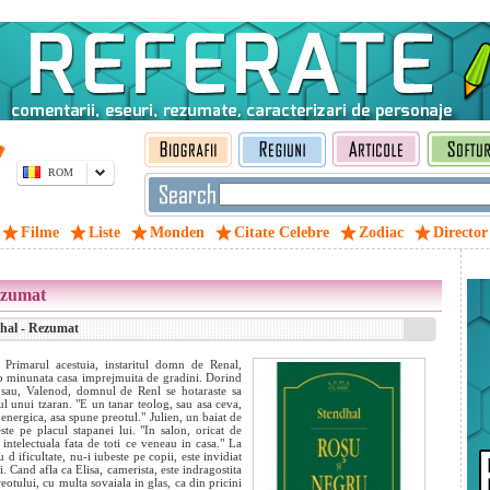
ROM
Filme
Liste
Monden
Citate Celebre
Zodiac
Director
ezumat
dhal - Rezumat
. Primarul acestuia, instaritul domn de Renal,
tr-o minunata casa imprejmuita de gradini. Dorind
l sau, Valenod, domnul de Renl se hotaraste sa
ul unui tzaran. "E un tanar teolog, sau asa ceva,
re energica, asa spune preotul." Julien, un baiat de
te pe placul stapanei lui. "In salon, oricat de
e intelectuala fata de toti ce veneau in casa." La
cu d
ificultate, nu-i iubeste pe copii, este invidiat
i. Cand afla ca Elisa, camerista, este indragostita
reotului, cu multa sovaiala in glas, ca din pricini