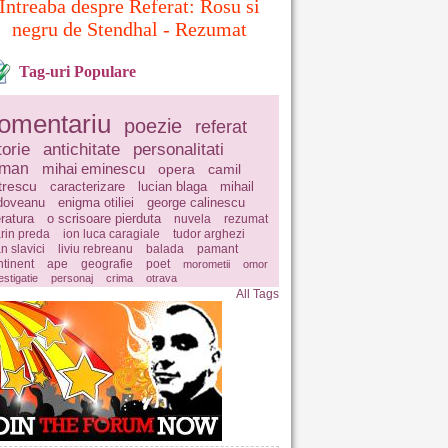
Intreaba despre Referat: Rosu si
negru de Stendhal - Rezumat
Tag-uri Populare
omentariu
poezie
referat
torie
antichitate
personalitati
oman
mihai eminescu
opera
camil
trescu
caracterizare
lucian blaga
mihail
doveanu
enigma otiliei
george calinescu
eratura
o scrisoare pierduta
nuvela
rezumat
rin preda
ion luca caragiale
tudor arghezi
n slavici
liviu rebreanu
balada
pamant
ntinent
ape
geografie
poet
morometii
omor
estigatie
personaj
crima
otrava
All Tags