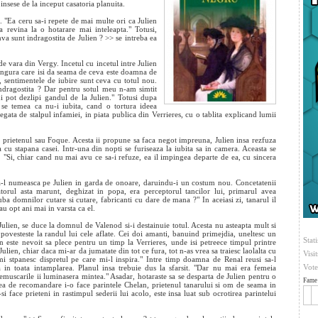
insese de la inceput casatoria planuita.
. "Ea ceru sa-i repete de mai multe ori ca Julien
a revina la o hotarare mai inteleapta." Totusi,
va sunt indragostita de Julien ? >> se intreba ea
e vara din Vergy. Incetul cu incetul intre Julien
ingura care isi da seama de ceva este doamna de
 sentimentele de iubire sunt ceva cu totul nou.
indragostita ? Dar pentru sotul meu n-am simtit
i pot dezlipi gandul de la Julien." Totusi dupa
 se temea ca nu-i iubita, cand o tortura ideea
egata de stalpul infamiei, in piata publica din Verrieres, cu o tablita explicand lumii
 pe prietenul sau Foque. Acesta ii propune sa faca negot impreuna, Julien insa rezfuza
a cu stapana casei. Intr-una din nopti se furiseaza la iubita sa in camera. Aceasta se
. "Si, chiar cand nu mai avu ce sa-i refuze, ea il impingea departe de ea, cu sincera
sa-l numeasca pe Julien in garda de onoare, daruindu-i un costum nou. Concetatenii
torul asta marunt, deghizat in popa, era perceptorul tancilor lui, primarul avea
a domnilor cutare si cutare, fabricanti cu dare de mana ?" In aceiasi zi, tanarul il
u opt ani mai in varsta ca el.
Julien, se duce la domnul de Valenod si-i destainuie totul. Acesta nu asteapta mult si
ovesteste la randul lui cele aflate. Cei doi amanti, banuind primejdia, uneltesc un
Stati
en este nevoit sa plece pentru un timp la Verrieres, unde isi petreece timpul printre
 Julien, chiar daca mi-ar da jumatate din tot ce fura, tot n-as vrea sa traiesc laolalta cu
Visi
-mi stpanesc dispretul pe care mi-l inspira." Intre timp doamna de Renal reusi sa-l
Vote
 in toata intamplarea. Planul insa trebuie dus la sfarsit. "Dar nu mai era femeia
remuscarile ii luminasera mintea." Asadar, hotaraste sa se desparta de Julien pentru o
Fame 
ea de recomandare i-o face parintele Chelan, prietenul tanarului si om de seama in
si face prieteni in rastimpul sederii lui acolo, este insa luat sub ocrotirea parintelui