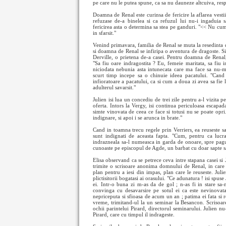
pe care nu le putea spune, ca sa nu dauneze altcuiva, resp
Doamna de Renal este curinsa de fericire la aflarea vestii
refuzase de-a binelea si ca refuzul lui nu-i ingaduia s
fericirea asta o determina sa stea pe ganduri. "<< Nu cum
in sfarsit."
Venind primavara, familia de Renal se muta la resedinta d
si doamna de Renal se infiripa o aventura de dragoste. S
Derville, o prietena de-a casei. Pentru doamna de Renal,
"Sa fiu oare indragostita ? Eu, femeie maritata, sa fiu 
niciodata nebunia asta intunecata care ma face sa nu-m
scurt timp incepe sa o chinuie ideea pacatului. "Cand
infioratoare a pacatului, ca si cum a doua zi avea sa fie l
adulterul savarsit."
Julien isi lua un concediu de trei zile pentru a-l vizita
oferta. Intors la Vergy, isi continua periculoasa escapad
simte vinovata de ceea ce face si totusi nu se poate opri
indignare, si apoi i se arunca in brate."
Cand in toamna trecu regele prin Verriers, ea reuseste 
sunt indignati de aceasta fapta. "Cum, pentru ca lucra
indrazneala sa-l numeasca in garda de onoare, spre pagub
cunoaste pe episcopul de Agde, un barbat cu doar sapte sa
Elisa observand ca se petrece ceva intre stapana casei si 
trimite o scrisoare anonima domnului de Renal, in care p
plan pentru a iesi din impas, plan care le reuseste. Juli
plictisitorii bogatasi ai orasului. "Ce adunatura ! isi spuse
ei. Intr-o buna zi m-as da de gol ; n-as fi in stare sa
convinga cu desavarsire pe sotul ei ca este nevinovata
nepriceputa si sfioasa de acum un an ; patima ei fata si 
vreme, trimitand-ul la un seminar la Besancon. Scrisoar
ochii parintelui Pirard, directorul seminarului. Julien nu-
Pirard, care cu timpul il indrageste.