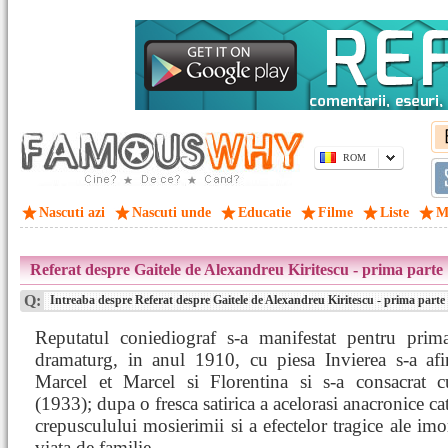
ROM
Nascuti azi
Nascuti unde
Educatie
Filme
Liste
M
Referat despre Gaitele de Alexandreu Kiritescu - prima parte
Q:
Intreaba despre Referat despre Gaitele de Alexandreu Kiritescu - prima parte
Reputatul coniediograf s-a manifestat pentru prim
dramaturg, in anul 1910, cu piesa Invierea s-a afi
Marcel et Marcel si Florentina si s-a consacrat c
(1933); dupa o fresca satirica a acelorasi anacronice cat
crepusculului mosierimii si a efectelor tragice ale imora
viata de familie.