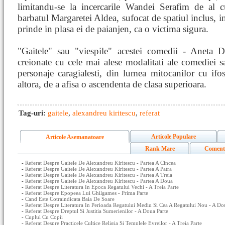
limitandu-se la incercarile Wandei Serafim de al 
barbatul Margaretei Aldea, sufocat de spatiul inclus, ina
prinde in plasa ei de paianjen, ca o victima sigura.
"Gaitele" sau "viespile" acestei comedii - Aneta 
creionate cu cele mai alese modalitati ale comediei s
personaje caragialesti, din lumea mitocanilor cu ifos
altora, de a afisa o ascendenta de clasa superioara.
Tag-uri:
gaitele
,
alexandreu kiritescu
,
referat
Articole Populare
Articole Asemanatoare
Rank Mare
Coment
-
Referat Despre Gaitele De Alexandreu Kiritescu - Partea A Cincea
-
Referat Despre Gaitele De Alexandreu Kiritescu - Partea A Patra
-
Referat Despre Gaitele De Alexandreu Kiritescu - Partea A Treia
-
Referat Despre Gaitele De Alexandreu Kiritescu - Partea A Doua
-
Referat Despre Literatura In Epoca Regatului Vechi - A Treia Parte
-
Referat Despre Epopeea Lui Ghilgames - Prima Parte
-
Cand Este Cotraindicata Baia De Soare
-
Referat Despre Literatura In Perioada Regatului Mediu Si Cea A Regatului Nou - A Do
-
Referat Despre Dreptul Si Justitia Sumerienilor - A Doua Parte
-
Cuplul Cu Copii
-
Referat Despre Practicele Cultice Religia Si Templele Evreilor - A Treia Parte