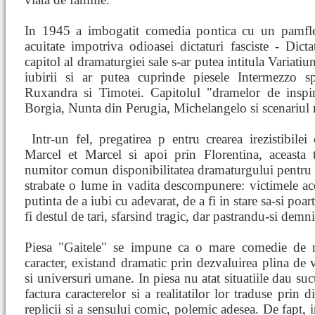
In 1945 a imbogatit comedia pontica cu un pamfle
acuitate impotriva odioasei dictaturi fasciste - Dict
capitol al dramaturgiei sale s-ar putea intitula Variatiu
iubirii si ar putea cuprinde piesele Intermezzo s
Ruxandra si Timotei. Capitolul "dramelor de inspirat
Borgia, Nunta din Perugia, Michelangelo si scenariul
Intr-un fel, pregatirea p
entru crearea irezistibile
Marcel et Marcel si apoi prin Florentina, aceasta 
numitor comun disponibilitatea dramaturgului pentru 
strabate o lume in vadita descompunere: victimele ace
putinta de a iubi cu adevarat, de a fi in stare sa-si poar
fi destul de tari, sfarsind tragic, dar pastrandu-si demni
Piesa "Gaitele" se impune ca o mare comedie de m
caracter, existand dramatic prin dezvaluirea plina de v
si universuri umane. In piesa nu atat situatiile dau su
factura caracterelor si a realitatilor lor traduse prin 
replicii si a sensului comic, polemic adesea. De fapt, i