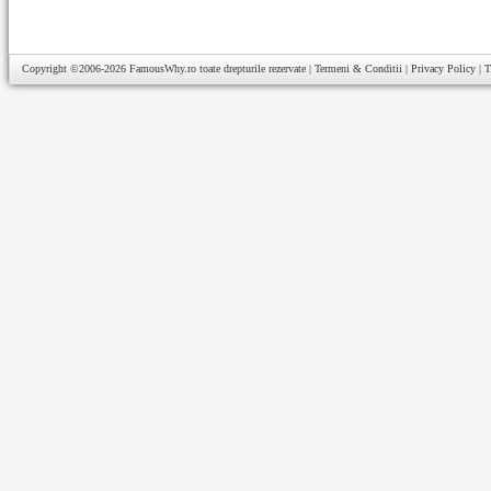
Copyright ©2006-2026
FamousWhy.ro
toate drepturile rezervate |
Termeni & Conditii
|
Privacy Policy
|
T