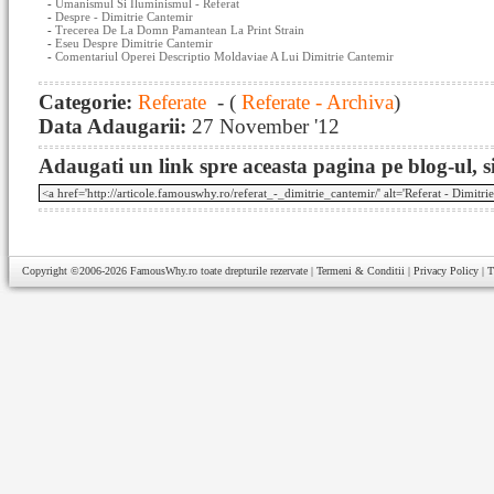
-
Umanismul Si Iluminismul - Referat
-
Despre - Dimitrie Cantemir
-
Trecerea De La Domn Pamantean La Print Strain
-
Eseu Despre Dimitrie Cantemir
-
Comentariul Operei Descriptio Moldaviae A Lui Dimitrie Cantemir
Categorie:
Referate
- (
Referate - Archiva
)
Data Adaugarii:
27 November '12
Adaugati un link spre aceasta pagina pe blog-ul, si
Copyright ©2006-2026
FamousWhy.ro
toate drepturile rezervate |
Termeni & Conditii
|
Privacy Policy
|
T