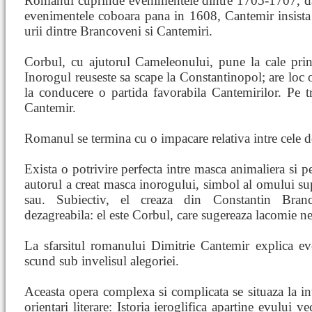
Romanul cuprinde evenimentele dintre 1705-1707, d
evenimentele coboara pana in 1608, Cantemir insista 
urii dintre Brancoveni si Cantemiri.
Corbul, cu ajutorul Cameleonului, pune la cale prin
Inorogul reuseste sa scape la Constantinopol; are loc 
la conducere o partida favorabila Cantemirilor. Pe
Cantemir.
Romanul se termina cu o impacare relativa intre cele 
Exista o potrivire perfecta intre masca animaliera si pe
autorul a creat masca inorogului, simbol al omului supe
sau. Subiectiv, el creaza din Constantin Bra
dezagreabila: el este Corbul, care sugereaza lacomie n
La sfarsitul romanului Dimitrie Cantemir explica ev
scund sub invelisul alegoriei.
Aceasta opera complexa si complicata se situaza la in
orientari literare: Istoria ieroglifica apartine evului v