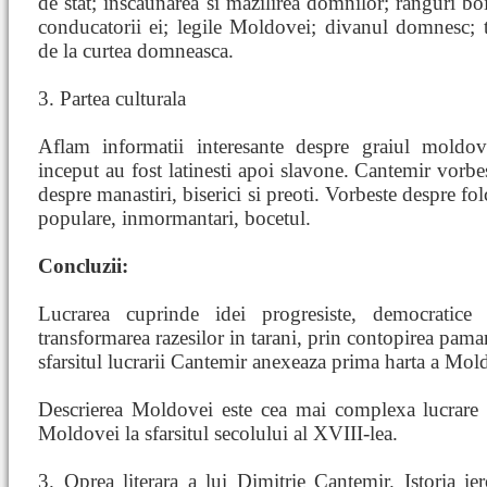
de stat; inscaunarea si mazilirea domnilor; ranguri bo
conducatorii ei; legile Moldovei; divanul domnesc; tri
de la curtea domneasca.
3. Partea culturala
Aflam informatii interesante despre graiul moldov
inceput au fost latinesti apoi slavone. Cantemir vorbe
despre manastiri, biserici si preoti. Vorbeste despre fo
populare, inmormantari, bocetul.
Concluzii:
Lucrarea cuprinde idei progresiste, democratic
transformarea razesilor in tarani, prin contopirea paman
sfarsitul lucrarii Cantemir anexeaza prima harta a Mol
Descrierea Moldovei este cea mai complexa lucrare d
Moldovei la sfarsitul secolului al XVIII-lea.
3. Oprea literara a lui Dimitrie Cantemir. Istoria ier