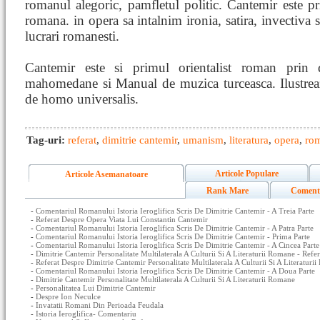
romanul alegoric, pamfletul politic. Cantemir este prim
romana. in opera sa intalnim ironia, satira, invectiva 
lucrari romanesti.
Cantemir este si primul orientalist roman prin d
mahomedane si Manual de muzica turceasca. Ilustrea
de homo universalis.
Tag-uri:
referat
,
dimitrie cantemir
,
umanism
,
literatura
,
opera
,
ro
Articole Populare
Articole Asemanatoare
Rank Mare
Coment
-
Comentariul Romanului Istoria Ieroglifica Scris De Dimitrie Cantemir - A Treia Parte
-
Referat Despre Opera Viata Lui Constantin Cantemir
-
Comentariul Romanului Istoria Ieroglifica Scris De Dimitrie Cantemir - A Patra Parte
-
Comentariul Romanului Istoria Ieroglifica Scris De Dimitrie Cantemir - Prima Parte
-
Comentariul Romanului Istoria Ieroglifica Scris De Dimitrie Cantemir - A Cincea Parte
-
Dimitrie Cantemir Personalitate Multilaterala A Culturii Si A Literaturii Romane - Refer
-
Referat Despre Dimitrie Cantemir Personalitate Multilaterala A Culturii Si A Literaturi
-
Comentariul Romanului Istoria Ieroglifica Scris De Dimitrie Cantemir - A Doua Parte
-
Dimitrie Cantemir Personalitate Multilaterala A Culturii Si A Literaturii Romane
-
Personalitatea Lui Dimitrie Cantemir
-
Despre Ion Neculce
-
Invatatii Romani Din Perioada Feudala
-
Istoria Ieroglifica- Comentariu