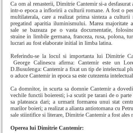
Ca om al renasterii, Dimitrie Cantemir si-a desfasurat a
intr-o epoca a infloririi a culturii romane. A fost o per
multilaterala, care a realizat prima sinteza a culturii 
pregatind aparitia iluminismului. Marea majoritate 
sale se bazeaza pe o vasta documentatie, folosin
straine in limbile germana, franceza, rusa, polona, tu
lucrari au fost elaborate initial in limba latina.
Referindu-se la locul si importanta lui Dimitrie C
George Calinescu afirma: Cantemir este un L
D.Busulenga: Cantemir a fixat un tip de intelectual plu
o aduce Cantemir in epoca sa este cutezenta intelectual
Ca domnitor, in scurta sa domnie Cantemir a dovedit 
vechile functii boieresti; i-a scutit pe tarani de o parte
sa plateasca dari; a urmarit formarea unui stat centr
marilor boieri; a realizat a alianta antiotomana cu Petru
sale stiintifice si literare, Dimitrie Cantemir a fost al
Operea lui Dimitrie Cantemir: