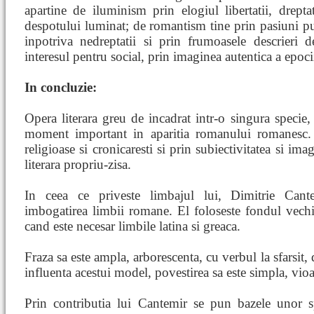
apartine de iluminism prin elogiul libertatii, dreptati
despotului luminat; de romantism tine prin pasiuni pu
inpotriva nedreptatii si prin frumoasele descrieri 
interesul pentru social, prin imaginea autentica a epoci
In concluzie:
Opera literara greu de incadrat intr-o singura specie, 
moment important in aparitia romanului romanesc.
religioase si cronicaresti si prin subiectivitatea si im
literara propriu-zisa.
In ceea ce priveste limbajul lui, Dimitrie Cante
imbogatirea limbii romane. El foloseste fondul vec
cand este necesar limbile latina si greaca.
Fraza sa este ampla, arborescenta, cu verbul la sfarsit,
influenta acestui model, povestirea sa este simpla, vioa
Prin contributia lui Cantemir se pun bazele unor spe