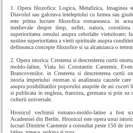
1. Opera filozofica: Logica, Metafizica, Imaginea sti
Diavolul sau galceava inteleptului cu lumea sau giude
este prima lucrare filozofica romaneasca. in acea
medievale despre timp, suflet, natura, constiinta
superioritatea omului asupra celorlalte vietuitoare; 
sustine superioritatea a vietii spirituale asupra conditi
defineasca concepte filozofice si sa alcatuiasca o termi
2. Opera istorica: Cresterea si descresterea curtii ot
moldo-latine, Viata lui Constantin Cantemir, Even
Brancovenilor. in Cresterea si descresterea curtii 
istoria imperiului otoman si analizeaza cauzele care 
asupra posibilitatilor poporului asuprite de asi cuceri l
si publicata in engleza, franceza, germana si prin ea c
culturii universale.
Hronicul vechimii romano-moldo-latine a fost sc
Academiei din Berlin. Hronicul este opera unui istoric
lucrari Dimitrie Cantemir a consultat peste 150 de izvo
latina, greaca, polona si rusa.