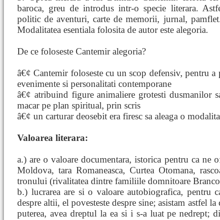
baroca, greu de introdus intr-o specie literara. Ast
politic de aventuri, carte de memorii, jurnal, pamfl
Modalitatea esentiala folosita de autor este alegoria.
De ce foloseste Cantemir alegoria?
â€¢ Cantemir foloseste cu un scop defensiv, pentru a p
evenimente si personalitati contemporane
â€¢ atribuind figure animaliere grotesti dusmanilor s
macar pe plan spiritual, prin scris
â€¢ un carturar deosebit era firesc sa aleaga o modalit
Valoarea literara:
a.) are o valoare documentara, istorica pentru ca ne o
Moldova, tara Romaneasca, Curtea Otomana, rascoal
tronului (rivalitatea dintre familiile domnitoare Bran
b.) lucrarea are si o valoare autobiografica, pentru 
despre altii, el povesteste despre sine; asistam astfel 
puterea, avea dreptul la ea si i s-a luat pe nedrept; 