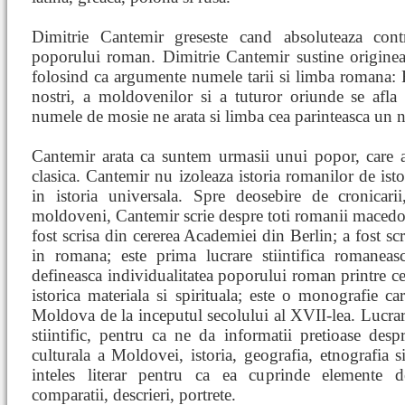
Dimitrie Cantemir greseste cand absoluteaza cont
poporului roman. Dimitrie Cantemir sustine originea
folosind ca argumente numele tarii si limba romana: 
nostri, a moldovenilor si a tuturor oriunde se afla
numele de mosie ne arata si limba cea parinteasca un n
Cantemir arata ca suntem urmasii unui popor, care a c
clasica. Cantemir nu izoleaza istoria romanilor de isto
in istoria universala. Spre deosebire de cronicar
moldoveni, Cantemir scrie despre toti romanii maced
fost scrisa din cererea Academiei din Berlin; a fost scri
in romana; este prima lucrare stiintifica romaneas
defineasca individualitatea poporului roman printre cel
istorica materiala si spirituala; este o monografie c
Moldova de la inceputul secolului al XVII-lea. Lucrar
stiintific, pentru ca ne da informatii pretioase despr
culturala a Moldovei, istoria, geografia, etnografia 
inteles literar pentru ca ea cuprinde elemente de
comparatii, descrieri, portrete.